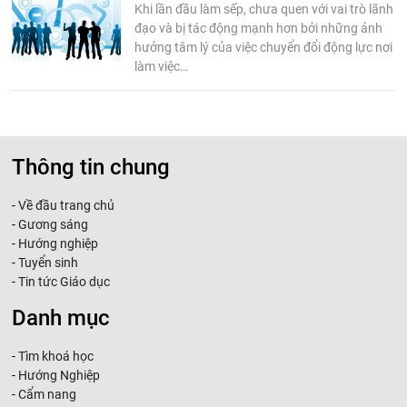
Khi lần đầu làm sếp, chưa quen với vai trò lãnh
đạo và bị tác động mạnh hơn bởi những ảnh
hưởng tâm lý của việc chuyển đổi động lực nơi
làm việc…
Thông tin chung
-
Về đầu trang chủ
-
Gương sáng
-
Hướng nghiệp
-
Tuyển sinh
-
Tin tức Giáo dục
Danh mục
-
Tìm khoá học
-
Hướng Nghiệp
-
Cẩm nang