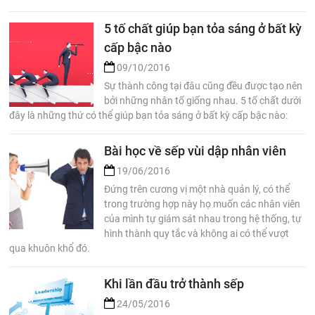
5 tố chất giúp bạn tỏa sáng ở bất kỳ
cấp bậc nào
09/10/2016
Sự thành công tại đâu cũng đều được tạo nên
bởi những nhân tố giống nhau. 5 tố chất dưới
đây là những thứ có thể giúp bạn tỏa sáng ở bất kỳ cấp bậc nào:
Bài học về sếp vùi dập nhân viên
19/06/2016
Đứng trên cương vị một nhà quản lý, có thể
trong trường hợp này họ muốn các nhân viên
của mình tự giám sát nhau trong hệ thống, tự
hình thành quy tắc và không ai có thể vượt
qua khuôn khổ đó.
Khi lần đầu trở thành sếp
24/05/2016