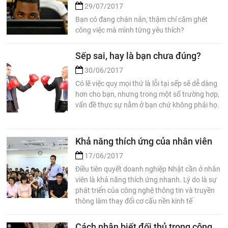
29/07/2017
Bạn có đang chán nản, thậm chí căm ghét
công việc mà mình từng yêu thích?
Sếp sai, hay là bạn chưa đúng?
30/06/2017
Có lẽ việc quy mọi thứ là lỗi tại sếp sẽ dễ dàng
hơn cho bạn, nhưng trong một số trường hợp,
vấn đề thực sự nằm ở bạn chứ không phải họ.
Khả năng thích ứng của nhân viên
17/06/2017
Điều tiên quyết doanh nghiệp Nhật cần ở nhân
viên là khả năng thích ứng nhanh. Lý do là sự
phát triển của công nghệ thông tin và truyền
thông làm thay đổi cơ cấu nền kinh tế
Cách nhận biết đối thủ trong công