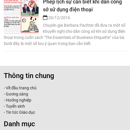
Phép lịch sự cần biết khi dân công
sở sử dụng điện thoại
20/12/2016
Chuyên gia Barbara Pachter đã đưa ra một số
khuyến nghị cho dân công sở khi sử dụng điện
thoại trong cuốn sách "The Essentials of Business Etiquette" của bà.
Dưới đây là một số lưu ý quan trọng bạn cần biết.
Thông tin chung
-
Về đầu trang chủ
-
Gương sáng
-
Hướng nghiệp
-
Tuyển sinh
-
Tin tức Giáo dục
Danh mục