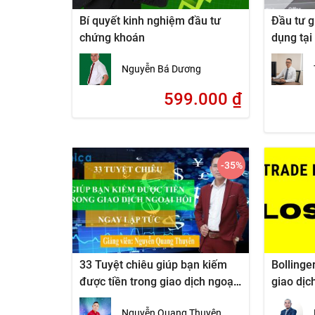
Bí quyết kinh nghiệm đầu tư
Đầu tư g
chứng khoán
dụng tại
Việt Na
Nguyễn Bá Dương
599.000
₫
-35
%
33 Tuyệt chiêu giúp bạn kiếm
Bollinge
được tiền trong giao dịch ngoại
giao dịc
hối ngay lập tức
người củ
Nguyễn Quang Thuyên