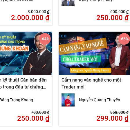
t.
3.000.000
₫
600.000
₫
2.000.000
₫
250.000
₫
-64
%
-66
%
h kỹ thuật Căn bản đến
Cẩm nang vào nghề cho một
o trong đầu tư chứng
Trader mới
Đặng Trọng Khang
Nguyễn Quang Thuyên
700.000
₫
868.000
₫
250.000
₫
299.000
₫