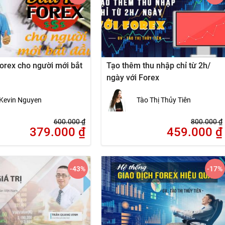
orex cho người mới bắt
Tạo thêm thu nhập chỉ từ 2h/
ngày với Forex
Kevin Nguyen
Tào Thị Thủy Tiên
600.000
₫
800.000
₫
379.000
₫
459.000
₫
-43
%
-17
%