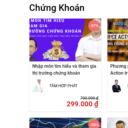
Chứng Khoán
-57
%
Nhập môn tìm hiểu và tham gia
Phương p
thị trường chứng khoán
Action t
TÂM HỢP PHÁT
700.000
₫
299.000
₫
-50
%