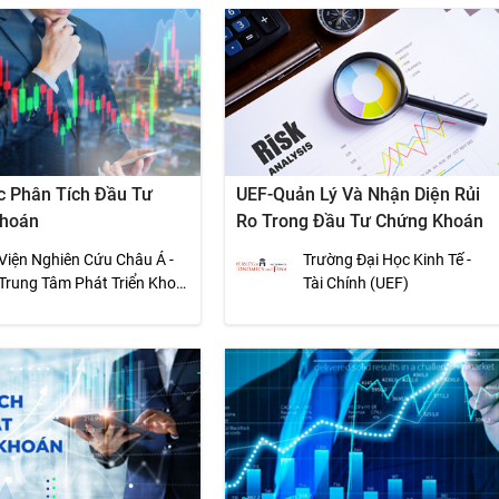
c Phân Tích Đầu Tư
UEF-Quản Lý Và Nhận Diện Rủi
Khoán
Ro Trong Đầu Tư Chứng Khoán
Viện Nghiên Cứu Châu Á -
Trường Đại Học Kinh Tế -
Trung Tâm Phát Triển Khoa
Tài Chính (UEF)
Học Kinh Tế (CED)