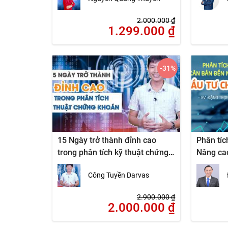
từ Marke
2.000.000
₫
1.299.000
₫
-31
%
15 Ngày trở thành đỉnh cao
Phân tíc
trong phân tích kỹ thuật chứng
Nâng ca
khoán
khoán
Công Tuyền Darvas
2.900.000
₫
2.000.000
₫