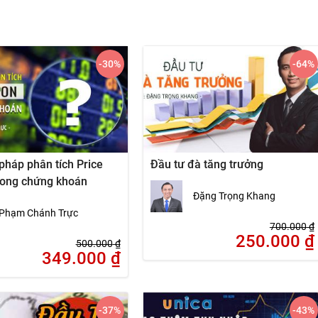
-30
%
-64
%
háp phân tích Price
Đầu tư đà tăng trưởng
rong chứng khoán
Đặng Trọng Khang
Phạm Chánh Trực
700.000
₫
250.000
₫
500.000
₫
349.000
₫
-37
%
-43
%