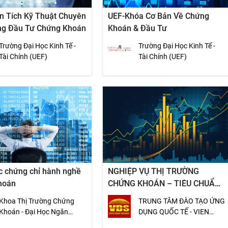
n Tích Kỹ Thuật Chuyên
UEF-Khóa Cơ Bản Về Chứng
ng Đầu Tư Chứng Khoán
Khoán & Đầu Tư
Trường Đại Học Kinh Tế -
Trường Đại Học Kinh Tế -
Tài Chính (UEF)
Tài Chính (UEF)
c chứng chỉ hành nghề
NGHIỆP VỤ THỊ TRƯỜNG
hoán
CHỨNG KHOÁN – TIÊU CHUẨN
NEW YORK STOCK EXCHANGE
Khoa Thị Trường Chứng
TRUNG TÂM ĐÀO TẠO ỨNG
Khoán - Đại Học Ngân
DỤNG QUỐC TẾ - VIEN
Hàng TP.HCM
DONG SCHOOL