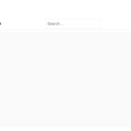
Search
n
for: