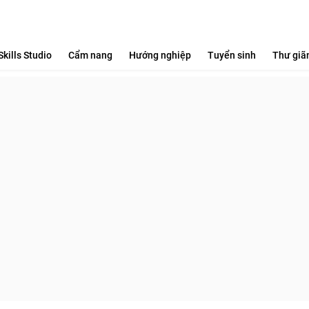
Skills Studio
Cẩm nang
Hướng nghiệp
Tuyển sinh
Thư giã