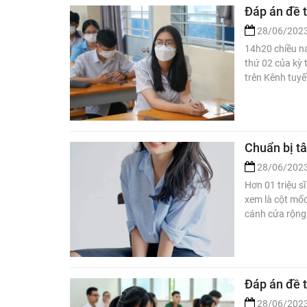
Đáp án đề t
28/06/202
14h20 chiều na
thứ 02 của kỳ 
trên Kênh tuyế
Chuẩn bị tâ
28/06/202
Hơn 01 triệu s
xem là cột mốc
cánh cửa rộng
Đáp án đề 
28/06/202