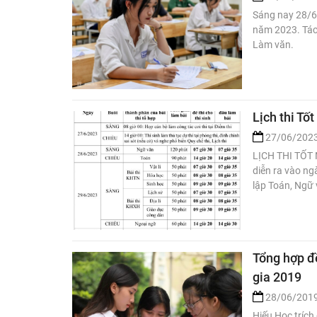
Sáng nay 28/6,
năm 2023. Tác
Làm văn.
Lịch thi Tố
27/06/202
LỊCH THI TỐT 
diễn ra vào ngà
lập Toán, Ngữ 
Tổng hợp đề
gia 2019
28/06/201
Hiếu Học trích