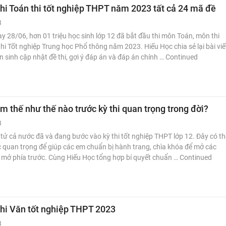
hi Toán thi tốt nghiệp THPT năm 2023 tất cả 24 mã đề
3
y 28/06, hơn 01 triệu học sinh lớp 12 đã bắt đầu thi môn Toán, môn thi
thi Tốt nghiệp Trung học Phổ thông năm 2023. Hiếu Học chia sẻ lại bài viế
n sinh cập nhật đề thi, gợi ý đáp án và đáp án chính … Continued
m thế như thế nào trước kỳ thi quan trọng trong đời?
3
ĩ tử cả nước đã và đang bước vào kỳ thi tốt nghiệp THPT lớp 12. Đây có th
 quan trọng để giúp các em chuẩn bị hành trang, chìa khóa để mở các
 mở phía trước. Cùng Hiếu Học tổng hợp bí quyết chuẩn … Continued
thi Văn tốt nghiệp THPT 2023
3