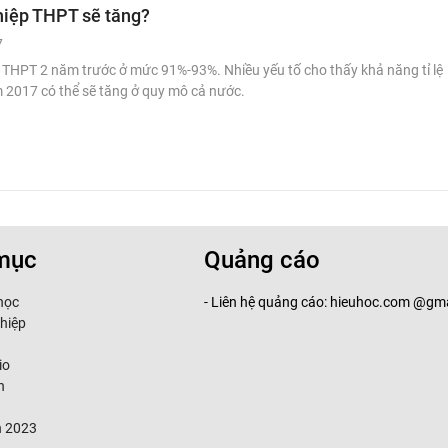
ghiệp THPT sẽ tăng?
7
ệp THPT 2 năm trước ở mức 91%-93%. Nhiều yếu tố cho thấy khả năng tỉ lệ
 2017 có thể sẽ tăng ở quy mô cả nước.
mục
Quảng cáo
học
- Liên hệ quảng cáo: hieuhoc.com @gma
hiệp
io
n
h 2023