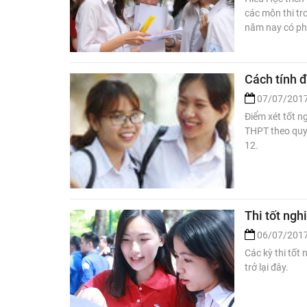
các môn thi tr
năm nay có phầ
Cách tính 
07/07/201
Điểm xét tốt n
THPT theo quy 
12.
Thi tốt ngh
06/07/201
Các kỳ thi tốt
trở lại đây.