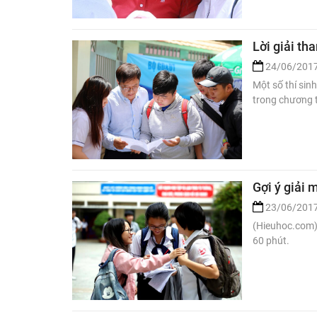
Lời giải t
24/06/201
Một số thí sinh
trong chương t
Gợi ý giải 
23/06/201
(Hieuhoc.com) 
60 phút.