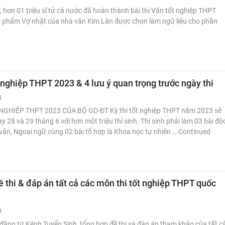
 hơn 01 triệu sĩ tử cả nước đã hoàn thành bài thi Văn tốt nghiệp THPT
 phẩm Vợ nhặt của nhà văn Kim Lân được chọn làm ngữ liệu cho phần
t nghiệp THPT 2023 & 4 lưu ý quan trọng trước ngày thi
3
NGHIỆP THPT 2023 CỦA BỘ GD-ĐT Kỳ thi tốt nghiệp THPT năm 2023 sẽ
y 28 và 29 tháng 6 với hơn một triệu thí sinh. Thí sinh phải làm 03 bài độ
văn, Ngoại ngữ cùng 02 bài tổ hợp là Khoa học tự nhiên … Continued
 thi & đáp án tất cả các môn thi tốt nghiệp THPT quốc
9
 đăng từ Kênh Tuyển Sinh, tổng hợp đề thi và đáp án tham khảo của tất c