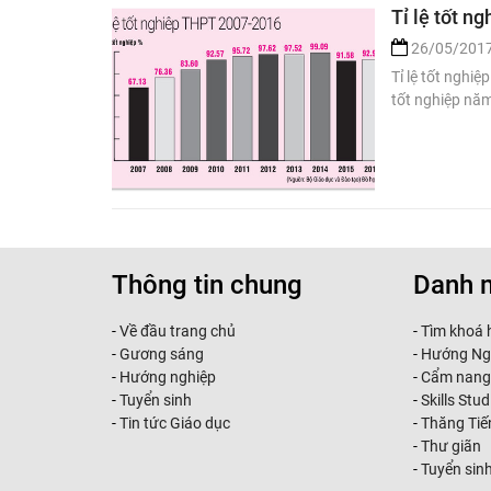
Tỉ lệ tốt n
26/05/201
Tỉ lệ tốt nghi
tốt nghiệp năm
Thông tin chung
Danh 
-
Về đầu trang chủ
-
Tìm khoá 
-
Gương sáng
-
Hướng Ng
-
Hướng nghiệp
-
Cẩm nang
-
Tuyển sinh
-
Skills Stud
-
Tin tức Giáo dục
-
Thăng Tiế
-
Thư giãn
-
Tuyển sin