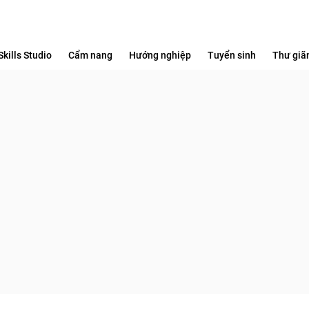
Skills Studio
Cẩm nang
Hướng nghiệp
Tuyển sinh
Thư giã