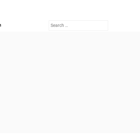
Search
n
for: