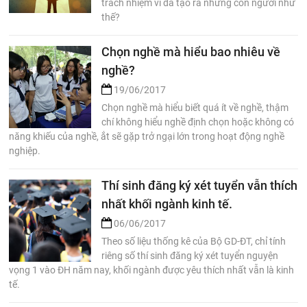
trách nhiệm vì đã tạo ra những con người như
thế?
Chọn nghề mà hiểu bao nhiêu về
nghề?
19/06/2017
Chọn nghề mà hiểu biết quá ít về nghề, thậm
chí không hiểu nghề định chọn hoặc không có
năng khiếu của nghề, ắt sẽ gặp trở ngại lớn trong hoạt động nghề
nghiệp.
Thí sinh đăng ký xét tuyển vẫn thích
nhất khối ngành kinh tế.
06/06/2017
Theo số liệu thống kê của Bộ GD-ĐT, chỉ tính
riêng số thí sinh đăng ký xét tuyển nguyện
vọng 1 vào ĐH năm nay, khối ngành được yêu thích nhất vẫn là kinh
tế.