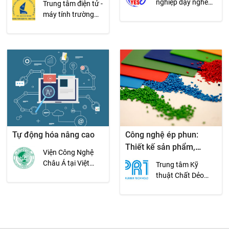
nghiệp dạy nghề
Trung tâm điện tử -
và giới thiệu việc
máy tính trường
làm Thanh Niên
đại học khoa học
tự nhiên
Tự động hóa nâng cao
Công nghệ ép phun:
Thiết kế sản phẩm,
Viện Công Nghệ
Phương pháp cài đặt
Châu Á tại Việt
Trung tâm Kỹ
thông số phù hợp với
Nam (AIT-VN)
thuật Chất Dẻo
yêu cầu chất lượng sản
&amp; Cao Su -
phẩm
PRT