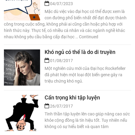
04/07/2023
Mặc dù việc vào đại học có thể được xem là
con đường phổ biến nhất để đạt được thành
công trong cuộc sống, không phải ai cũng cần hoặc phù hợp với
hình thức này. Thực tế, có nhiều cá nhân và các ngành nghề khác
nhau không yêu cầu bằng cấp đại học … Continued
Khó ngủ có thể là do di truyền
01/08/2017
Một nghiên cứu mới của Đại học Rockefeller
đã phát hiện một loại đột biến gene gây ra
triệu chứng khó ngủ.
Cẩn trọng khi tập luyện
26/07/2017
Tinh thần tập luyện lên cao giúp nâng cao sức
khỏe cộng đồng là tín hiệu tốt. Tuy nhiên nếu
không có sự hiểu biết và quan tâm