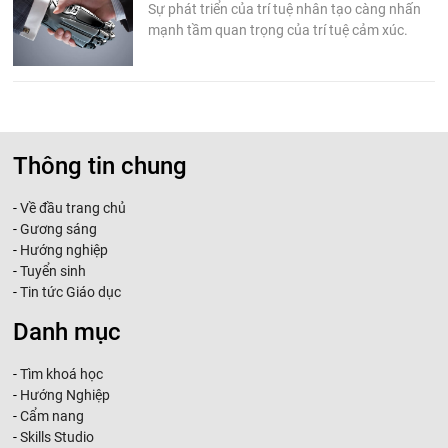
Sự phát triển của trí tuệ nhân tạo càng nhấn
mạnh tầm quan trọng của trí tuệ cảm xúc.
Thông tin chung
-
Về đầu trang chủ
-
Gương sáng
-
Hướng nghiệp
-
Tuyển sinh
-
Tin tức Giáo dục
Danh mục
-
Tìm khoá học
-
Hướng Nghiệp
-
Cẩm nang
-
Skills Studio