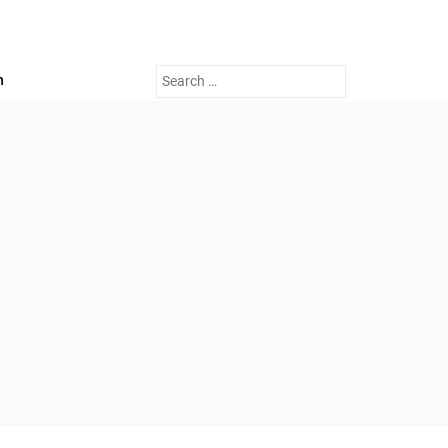
Search
n
for: