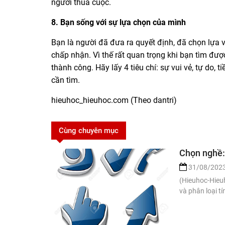
người thua cuộc.
8. Bạn sống với sự lựa chọn của mìn
h
Bạn là người đã đưa ra quyết định, đã chọn lựa v
chấp nhận. Vì thế rất quan trọng khi bạn tìm đ
thành công. Hãy lấy 4 tiêu chí: sự vui vẻ, tự do,
cần tìm.
hieuhoc_hieuhoc.com (Theo dantri)
Cùng chuyên mục
Chọn nghề: 
31/08/202
(Hieuhoc-Hieuh
và phân loại t