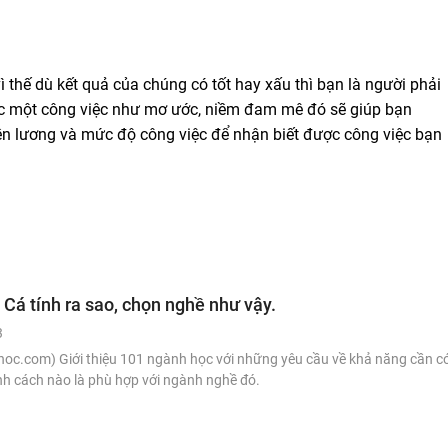
ì thế dù kết quả của chúng có tốt hay xấu thì bạn là người phải
ược một công việc như mơ ước, niềm đam mê đó sẽ giúp bạn
 tiền lương và mức độ công việc để nhận biết được công việc bạn
Cá tính ra sao, chọn nghề như vậy.
3
oc.com) Giới thiệu 101 ngành học với những yêu cầu về khả năng cần có
ính cách nào là phù hợp với ngành nghề đó.