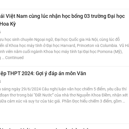
gái Việt Nam cùng lúc nhận học bổng 03 trường Đại học
 Hoa Kỳ
6
u học sinh chuyên Ngoại ngữ, Đại học Quốc gia Hà Nội, cùng lúc đỗ
iến sĩ Khoa học máy tính ở Đại học Harvard, Princeton và Columbia. Vũ H
sinh viên năm cuối ngành Khoa học máy tính tại Đại học Pomona (Mỹ),
g … Continued
hiệp THPT 2024: Gợi ý đáp án môn Văn
4
 sáng ngày 29/6/2024 Câu nghị luận văn học chiếm 5 điểm, yêu cầu thí
 đoạn thơ trong bài “Đất Nước” của nhà thơ Nguyễn Khoa Điềm, nhận xét
giữa cảm xúc và suy tư của tác giả. Phần Đọc hiểu chiếm 3 điểm, gồm …