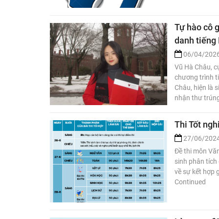
Tự hào cô 
danh tiếng
06/04/202
Vũ Hà Châu, cự
chương trình t
Châu, hiện là 
nhận thư trún
Thi Tốt ng
27/06/202
Đề thi môn Văn
sinh phân tích
về sự kết hợp 
Continued