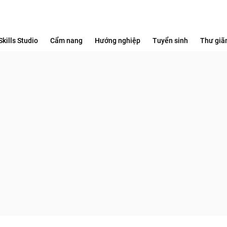
Skills Studio
Cẩm nang
Hướng nghiệp
Tuyển sinh
Thư giã