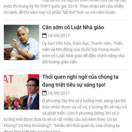
hợp đề thi và đáp án tham khảo của tất cả các
môn thi trong kỳ thi THPT quốc gia 2019. Theo nhận xét của nhiều
thí sinh, đề thi năm nay có phần "dễ thở" hơn so với năm trước.
Cần sớm có Luật Nhà giáo
18/09/2017
Ủy ban Văn hóa, Giáo dục, Thanh niên, Thiếu
niên và Nhi đồng của Quốc hội mong muốn
sớm có Luật Nhà giáo để điều chỉnh riêng cho
đối tượng giáo viên.
Thói quen nghi ngờ của chúng ta
đang triệt tiêu sự sáng tạo!
18/09/2017
Ở phương Tây khi có ý tưởng mới, sáng tạo thì
luôn nhận được sự cổ vũ, ý tưởng đó sẽ nảy nở
và phát triển. Còn ở phương Đông, khi có ý
tưởng mới được đưa ra sẽ có rất nhiều câu hỏi kèm theo: Có lợi
không? Có khả thi không? "Nhiều khi thói quen ấy của chúng ta
đang làm triệt tiêu sự sáng tạo"