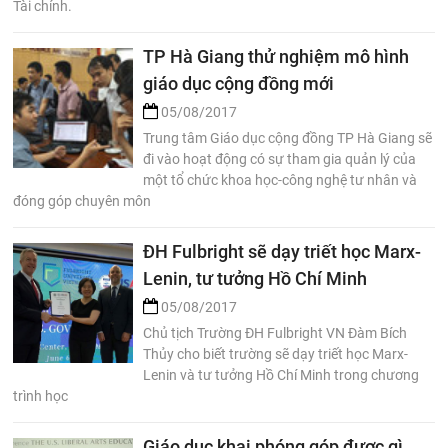
Tài chính.
TP Hà Giang thử nghiệm mô hình
giáo dục cộng đồng mới
05/08/2017
Trung tâm Giáo dục cộng đồng TP Hà Giang sẽ
đi vào hoạt động có sự tham gia quản lý của
một tổ chức khoa học-công nghệ tư nhân và
đóng góp chuyên môn
ĐH Fulbright sẽ dạy triết học Marx-
Lenin, tư tưởng Hồ Chí Minh
05/08/2017
Chủ tịch Trường ĐH Fulbright VN Đàm Bích
Thủy cho biết trường sẽ dạy triết học Marx-
Lenin và tư tưởng Hồ Chí Minh trong chương
trình học
Giáo dục khai phóng góp được gì