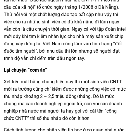
cầu của xã hội” tổ chức ngày tháng 1/2008 ở Đà Nẵng).
Thử hỏi với một chất lượng đào tạo bất cập như vậy thì
việc cho ra những sinh viên có đủ khả năng đi làm ngay
vẫn còn là câu chuyện thời gian. Ngay cả với tập đoàn Intel
mới đây khi tìm kiếm nhân lực cho nhà máy sản xuất chip
đang xây dựng tại Việt Nam cũng lâm vào tình trạng “đốt
đuốc tìm người”, bởi nhu cầu thì lớn nhưng số người đạt
trình độ vẫn chỉ đếm trên đầu ngón tay.
Lại chuyện “cơm áo”
Xét trên mặt bằng chung hiện nay thì một sinh viên CNTT
mới ra trường cũng chỉ kiếm được những công việc có mức
thu nhập khoảng 2 – 2,5 triệu đồng/tháng. Đó là mức
chung mà các doanh nghiệp ngoài trả, còn với các doanh
nghiệp nhà nước mà người ta hay gọi với cái tên “công
chức CNTT” thì số thu nhập đó còn ít hơn.
Cách tính lương cho nhân viên tin học ở cơ quan nhà nước