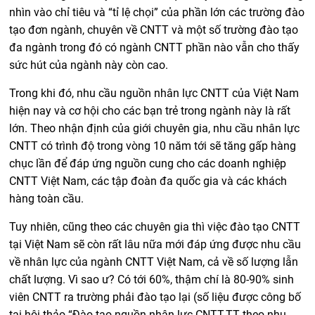
nhìn vào chỉ tiêu và “tỉ lệ chọi” của phần lớn các trường đào
tạo đơn ngành, chuyên về CNTT và một số trường đào tạo
đa ngành trong đó có ngành CNTT phần nào vẫn cho thấy
sức hút của ngành này còn cao.
Trong khi đó, nhu cầu nguồn nhân lực CNTT của Việt Nam
hiện nay và cơ hội cho các bạn trẻ trong ngành này là rất
lớn. Theo nhận định của giới chuyên gia, nhu cầu nhân lực
CNTT có trình độ trong vòng 10 năm tới sẽ tăng gấp hàng
chục lần để đáp ứng nguồn cung cho các doanh nghiệp
CNTT Việt Nam, các tập đoàn đa quốc gia và các khách
hàng toàn cầu.
Tuy nhiên, cũng theo các chuyên gia thì việc đào tạo CNTT
tại Việt Nam sẽ còn rất lâu nữa mới đáp ứng được nhu cầu
về nhân lực của ngành CNTT Việt Nam, cả về số lượng lẫn
chất lượng. Vì sao ư? Có tới 60%, thậm chí là 80-90% sinh
viên CNTT ra trường phải đào tạo lại (số liệu được công bố
tại hội thảo “Đào tạo nguồn nhân lực CNTT-TT theo nhu