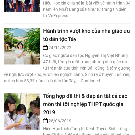
Hiếu Học xin chia sẻ lại bài viết về hành trình 04
năm lên Nhất Bang của Như từ trang tin điện
tử VnExpress.
Hành trình vượt khó của nhà giáo ưu
tú dân tộc Tày
24/11/2022
Cô giáo người dân tộc Nguyễn Thị Việt Nhung,
47 tuổi, từng là một trong những nhà giáo ưu
tú trẻ nhất của tỉnh Yên Bái, cũng là tấm gương
về nghị lực vượt khó, vươn lên nghịch cảnh. Sinh ra ở huyện Lục Yên,
nơi có hơn 53,3% dân số là dân tộc Tày, … Continued
Tổng hợp đề thi & đáp án tất cả các
môn thi tốt nghiệp THPT quốc gia
2019
28/06/2019
Hiếu Học trích đăng từ Kênh Tuyển Sinh, tổng