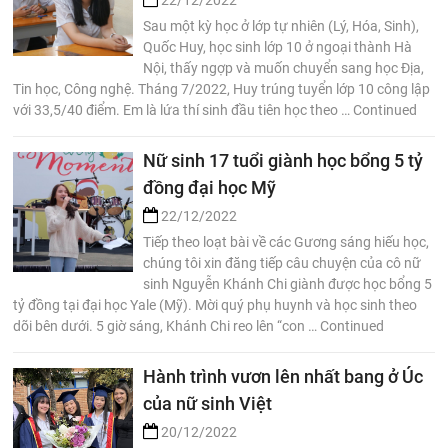
22/12/2022
Sau một kỳ học ở lớp tự nhiên (Lý, Hóa, Sinh),
Quốc Huy, học sinh lớp 10 ở ngoại thành Hà
Nội, thấy ngợp và muốn chuyển sang học Địa,
Tin học, Công nghệ. Tháng 7/2022, Huy trúng tuyển lớp 10 công lập
với 33,5/40 điểm. Em là lứa thí sinh đầu tiên học theo … Continued
Nữ sinh 17 tuổi giành học bổng 5 tỷ
đồng đại học Mỹ
22/12/2022
Tiếp theo loạt bài về các Gương sáng hiếu học,
chúng tôi xin đăng tiếp câu chuyện của cô nữ
sinh Nguyễn Khánh Chi giành được học bổng 5
tỷ đồng tại đại học Yale (Mỹ). Mời quý phụ huynh và học sinh theo
dõi bên dưới. 5 giờ sáng, Khánh Chi reo lên “con … Continued
Hành trình vươn lên nhất bang ở Úc
của nữ sinh Việt
20/12/2022