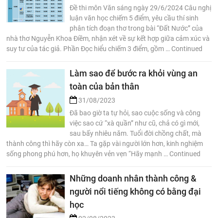
Đề thi môn Văn sáng ngày 29/6/2024 Câu nghị
luận văn học chiếm 5 điểm, yêu cầu thí sinh
phân tích đoạn thơ trong bài “Đất Nước” của
nhà thơ Nguyễn Khoa Điềm, nhận xét về sự kết hợp giữa cảm xúc và
suy tư của tác giả. Phần Đọc hiểu chiếm 3 điểm, gồm … Continued
Làm sao để bước ra khỏi vùng an
toàn của bản thân
31/08/2023
Đã bao giờ ta tự hỏi, sao cuộc sống và công
việc sao cứ “xà quần” như cũ, chả có gì mới,
sau bấy nhiêu năm. Tuổi đời chồng chất, mà
thành công thì hãy còn xa… Ta gặp vài người lớn hơn, kinh nghiệm
sống phong phú hơn, họ khuyên vẻn vẹn “Hãy mạnh … Continued
Những doanh nhân thành công &
người nổi tiếng không có bằng đại
học