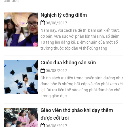
cảm xúc
Nghịch lý cộng điểm
06/08/2017
Năm nay, với cách ra đề thi bám sát kiến thức
cơ bản, vừa sức với phần lớn thí sinh, số điểm
10 tăng lên đáng kể. Điểm chuẩn của một số
trường thuộc tốp đầu vì thế cũng tăng
Cuộc đua không cân sức
06/08/2017
Chính sách ưu tiên trong tuyển sinh dường như
đang bộc lộ những bất cập và cần phải xem xét
lại. Dù ưu tiên thế nào cũng phải đảm bảo chất
lượng giáo dục.
Giáo viên thở phào khi dạy thêm
được cởi trói
06/08/2017