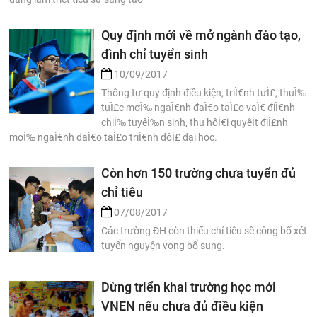
Quy định mới về mở ngành đào tạo,
đình chỉ tuyển sinh
10/09/2017
Thông tư quy định điều kiện, triÌ€nh tưÌ£, thuÌ‰
tuÌ£c mơÌ‰ ngaÌ€nh đaÌ€o taÌ£o vaÌ€ điÌ€nh
chiÌ‰ tuyêÌ‰n sinh, thu hôÌ€i quyêÌt điÌ£nh
mơÌ‰ ngaÌ€nh đaÌ€o taÌ£o triÌ€nh đôÌ£ đại học.
Còn hơn 150 trường chưa tuyển đủ
chỉ tiêu
07/08/2017
Các trường ĐH còn thiếu chỉ tiêu sẽ công bố xét
tuyển nguyện vọng bổ sung.
Dừng triển khai trường học mới
VNEN nếu chưa đủ điều kiện