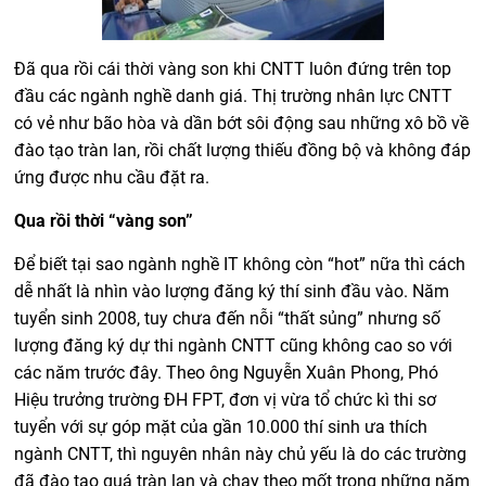
Đã qua rồi cái thời vàng son khi CNTT luôn đứng trên top
đầu các ngành nghề danh giá. Thị trường nhân lực CNTT
có vẻ như bão hòa và dần bớt sôi động sau những xô bồ về
đào tạo tràn lan, rồi chất lượng thiếu đồng bộ và không đáp
ứng được nhu cầu đặt ra.
Qua rồi thời “vàng son”
Để biết tại sao ngành nghề IT không còn “hot” nữa thì cách
dễ nhất là nhìn vào lượng đăng ký thí sinh đầu vào. Năm
tuyển sinh 2008, tuy chưa đến nỗi “thất sủng” nhưng số
lượng đăng ký dự thi ngành CNTT cũng không cao so với
các năm trước đây. Theo ông Nguyễn Xuân Phong, Phó
Hiệu trưởng trường ĐH FPT, đơn vị vừa tổ chức kì thi sơ
tuyển với sự góp mặt của gần 10.000 thí sinh ưa thích
ngành CNTT, thì nguyên nhân này chủ yếu là do các trường
đã đào tạo quá tràn lan và chạy theo mốt trong những năm