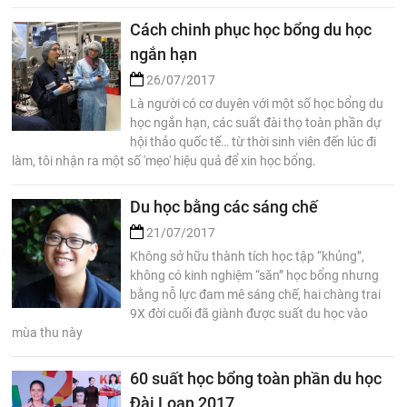
Cách chinh phục học bổng du học
ngắn hạn
26/07/2017
Là người có cơ duyên với một số học bổng du
học ngắn hạn, các suất đài thọ toàn phần dự
hội thảo quốc tế… từ thời sinh viên đến lúc đi
làm, tôi nhận ra một số 'mẹo' hiệu quả để xin học bổng.
Du học bằng các sáng chế
21/07/2017
Không sở hữu thành tích học tập “khủng”,
không có kinh nghiệm “săn” học bổng nhưng
bằng nỗ lực đam mê sáng chế, hai chàng trai
9X đời cuối đã giành được suất du học vào
mùa thu này
60 suất học bổng toàn phần du học
Đài Loan 2017