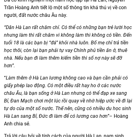
Trần Hoàng Anh tiết lộ một số thông tin khá thú vị về con
người, đất nước châu Âu này.
“Dân Hà Lan rất chăm chỉ. Có thể có những bạn trẻ lười học
nhưng làm thì rất chăm vì không làm thì không có tiền. Đến
tuổi 18 là các bạn bị “đá” khỏi nhà luôn. Bố mẹ chỉ trả tiền
học thôi, còn lại bạn phải tự vay Chính phủ tiền ăn ở, thuê
nhà. Nếu bạn đi làm thêm kiếm tiền thì số nợ này sẽ đỡ
hơn”.
“
Làm thêm ở Hà Lan lương không cao và bạn cần phải có
giấy phép lao động. Có một điều rất hay ho ở các nước
châu Âu, là bạn sống ở Hà Lan nhưng có thể đạp xe sang
Bỉ, Đan Mạch chơi một lúc rồi quay về nhờ hiệp ước về đi lại
tự do của một số nước. Thế nên, cũng có nhiều du học sinh
Hà Lan sang Bỉ, Đức đi làm để có lương cao hơn”
– Hoàng
Anh chia sẻ.
Trả lời câu hỏi về tính cách của người Hà Lan, nam sinh