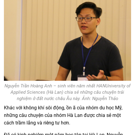
Nguyễn Trần Hoàng Anh – sinh viên năm nhất HANUniversity of
Applied Sciences (Hà Lan) chia sẻ những câu chuyện trải
nghiệm ở đất nước châu Âu này. Ảnh: Nguyễn Thảo
Khác với không khí sôi động, ồn ã của nhóm du học Mỹ,
những câu chuyện của nhóm Hà Lan được chia sẻ một
cách trầm lắng và riêng tư hơn.
Đã có kinh nghiệm một năm học tập tại Hà Lan, Nguyễn