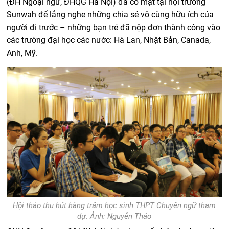
(ĐH Ngoại ngữ, ĐHQG Hà Nội) đã có mặt tại hội trường
Sunwah để lắng nghe những chia sẻ vô cùng hữu ích của
người đi trước – những bạn trẻ đã nộp đơn thành công vào
các trường đại học các nước: Hà Lan, Nhật Bản, Canada,
Anh, Mỹ.
Hội thảo thu hút hàng trăm học sinh THPT Chuyên ngữ tham
dự. Ảnh: Nguyễn Thảo