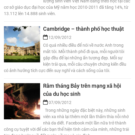
lượng sinh viên Việt Nam đang theo học tại các
cơ sở giáo dục đại học của Mỹ năm học 2010-2011 đã tăng 14%, từ
13.112 lên 14.888 sinh viên.
Cambridge – thành phố học thuật
12/09/2012
Có quá nhiều điều để nói về nước Anh trong
mắt tôi. Mỗi thành phố đi qua, mỗi người tôi
gặp đều để lại những ấn tượng đẹp. Mỗi sự
kiện trải qua, mỗi câu chuyện chứng kiến đều
có ảnh hưởng tích cực đến suy nghĩ và cách sống của tôi.
Rằm tháng Bảy trên mạng xã hội
của du học sinh
07/09/2012
Trong những ngày đặc biệt này, những sinh
viên xa nhà lại thêm một lần thấm thía nỗi nhớ
nhà da diết. Facebook một lần nữa trở thành
công cụ tuyệt vời để các bạn thể hiện tình cảm của mình, những trái