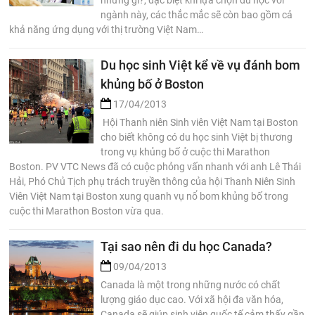
những gì?, đặc biệt khi lựa chọn du học với
ngành này, các thắc mắc sẽ còn bao gồm cả
khả năng ứng dụng với thị trường Việt Nam…
Du học sinh Việt kể về vụ đánh bom
khủng bố ở Boston
17/04/2013
Hội Thanh niên Sinh viên Việt Nam tại Boston
cho biết không có du học sinh Việt bị thương
trong vụ khủng bố ở cuộc thi Marathon
Boston. PV VTC News đã có cuộc phỏng vấn nhanh với anh Lê Thái
Hải, Phó Chủ Tịch phụ trách truyền thông của hội Thanh Niên Sinh
Viên Việt Nam tại Boston xung quanh vụ nổ bom khủng bố trong
cuộc thi Marathon Boston vừa qua.
Tại sao nên đi du học Canada?
09/04/2013
Canada là một trong những nước có chất
lượng giáo dục cao. Với xã hội đa văn hóa,
Canada sẽ giúp sinh viên quốc tế cảm thấy gần