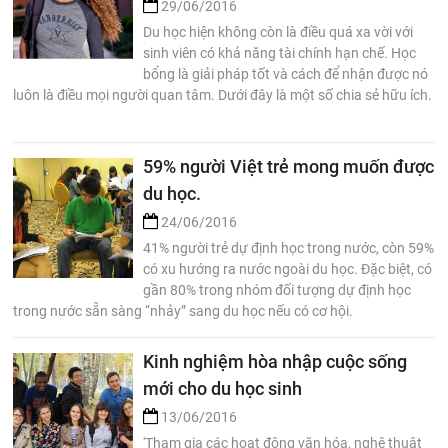
29/06/2016
Du học hiện không còn là điều quá xa vời với
sinh viên có khả năng tài chính hạn chế. Học
bổng là giải pháp tốt và cách để nhận được nó
luôn là điều mọi người quan tâm. Dưới đây là một số chia sẻ hữu ích.
59% người Việt trẻ mong muốn được
du học.
24/06/2016
41% người trẻ dự định học trong nước, còn 59%
có xu hướng ra nước ngoài du học. Đặc biệt, có
gần 80% trong nhóm đối tượng dự định học
trong nước sẵn sàng “nhảy” sang du học nếu có cơ hội.
Kinh nghiệm hòa nhập cuộc sống
mới cho du học sinh
13/06/2016
'Tham gia các hoạt động văn hóa, nghệ thuật