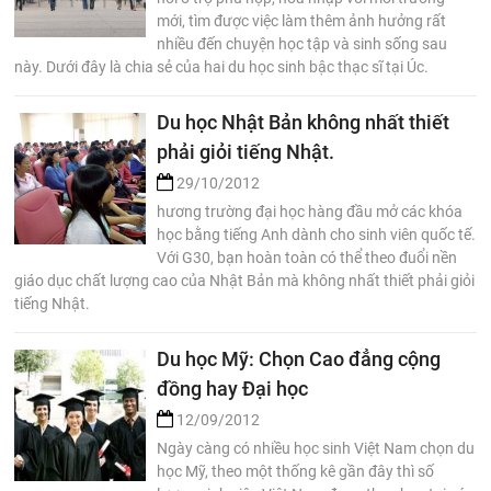
mới, tìm được việc làm thêm ảnh hưởng rất
nhiều đến chuyện học tập và sinh sống sau
này. Dưới đây là chia sẻ của hai du học sinh bậc thạc sĩ tại Úc.
Du học Nhật Bản không nhất thiết
phải giỏi tiếng Nhật.
29/10/2012
hương trường đại học hàng đầu mở các khóa
học bằng tiếng Anh dành cho sinh viên quốc tế.
Với G30, bạn hoàn toàn có thể theo đuổi nền
giáo dục chất lượng cao của Nhật Bản mà không nhất thiết phải giỏi
tiếng Nhật.
Du học Mỹ: Chọn Cao đẳng cộng
đồng hay Đại học
12/09/2012
Ngày càng có nhiều học sinh Việt Nam chọn du
học Mỹ, theo một thống kê gần đây thì số