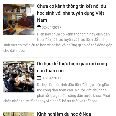
Chưa có kênh thông tin kết nối du
học sinh với nhà tuyển dụng Việt
Nam
02/04/2017
Hiện nay chưa có kênh thông tin hay diễn đàn
trao đổi (cả trực tuyến và trực tiếp) để du học
sinh Việt có thể hiểu rõ hơn về cơ hội và những gì họ có thể đóng góp
cho đất nước.
Du học để thực hiện giấc mơ công
dân toàn cầu
01/04/2017
Du học là quá trình đầu tiên để thực hiện giấc
mơ công dân toàn cầu. Người Việt chúng ta
phải nỗ lực gấp đôi công dân nước khác. Phải
chấp nhận thực tế đó thay vì cứ chối bỏ sự thật và thất bại.
Kinh nghiệm du học ở Nga