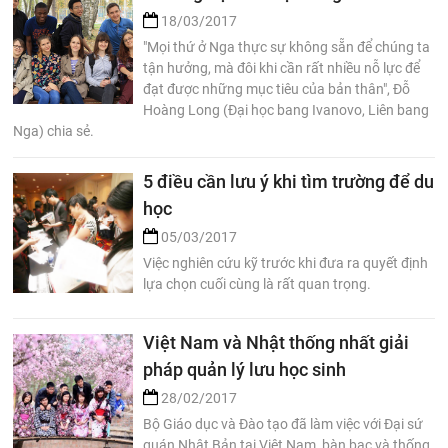
18/03/2017
"Mọi thứ ở Nga thực sự không sẵn để chúng ta
tận hưởng, mà đôi khi cần rất nhiều nỗ lực để
đạt được những mục tiêu của bản thân", Đỗ
Hoàng Long (Đại học bang Ivanovo, Liên bang
Nga) chia sẻ.
5 điều cần lưu ý khi tìm trường để du
học
05/03/2017
Việc nghiên cứu kỹ trước khi đưa ra quyết định
lựa chọn cuối cùng là rất quan trọng.
Việt Nam và Nhật thống nhất giải
pháp quản lý lưu học sinh
28/02/2017
Bộ Giáo dục và Đào tạo đã làm việc với Đại sứ
quán Nhật Bản tại Việt Nam, bàn bạc và thống