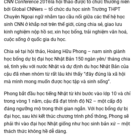
CNN Conference 2016
là hội thảo được tổ chức thường niên
bởi Global CNNers – tổ chức du học sinh Trường THPT
Chuyên Ngoại ngữ nhằm tạo cầu nối giữa các thế hệ học
sinh CNN ở khắp nơi trên thế giới, cùng chia sẻ, giao lưu
kinh nghiệm nộp hồ sơ, xin học bổng, trải nghiệm văn hoá,
cuộc sống ở quốc gia du học.
Chia sẻ tại hội thảo, Hoàng Hữu Phong – nam sinh giành
học bổng dự bị đại học Nhật Bản 150 ngàn yên/ tháng chia
sẻ, tình yêu với nước Nhật và dự định du học Nhật Bản của
cậu đã nhen nhóm từ rất lâu khi thấy “đây đúng là xã hội
mà mình mong muốn được học tập và sinh sống”.
Phong bắt đầu học tiếng Nhật từ khi bước vào lớp 10 và chỉ
trong vòng 1 năm, cậu đã đạt trình độ N2 – một cấp độ
đáng ngưỡng mộ trong thời gian ngắn. Với học bổng dự bị
đại học, sau khi kết thúc chương trình phổ thông, Phong sẽ
phải thi vào đại học Nhật giống như học sinh bản xứ – một
thách thức không hề dễ dàng.