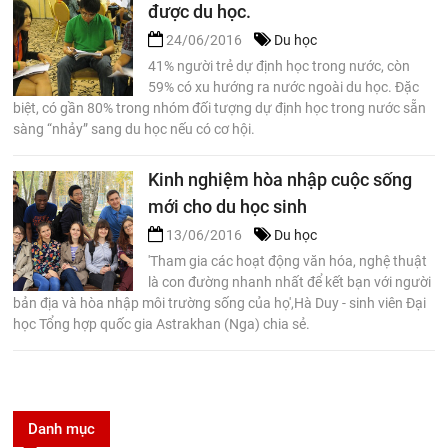
được du học.
24/06/2016
Du học
41% người trẻ dự định học trong nước, còn
59% có xu hướng ra nước ngoài du học. Đặc
biệt, có gần 80% trong nhóm đối tượng dự định học trong nước sẵn
sàng “nhảy” sang du học nếu có cơ hội.
Kinh nghiệm hòa nhập cuộc sống
mới cho du học sinh
13/06/2016
Du học
'Tham gia các hoạt động văn hóa, nghệ thuật
là con đường nhanh nhất để kết bạn với người
bản địa và hòa nhập môi trường sống của họ',Hà Duy - sinh viên Đại
học Tổng hợp quốc gia Astrakhan (Nga) chia sẻ.
Danh mục