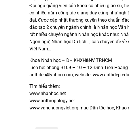
Đội ngũ giảng viên của khoa có nhiều giáo sư, tiế
có nhiều năm công tác giảng dạy cũng như nghi
đại, được cập nhật thường xuyên theo chuẩn đà
đào tạo 2 chuyên ngành chính là Nhân học Văn h
rất nhiều chuyên ngành Nhân học khác như: Nhân
Ngôn ngữ, Nhân học Du lịch…; các chuyên đề về 
Việt Nam…
Khoa Nhân học – ĐH KHXH&NV TP.HCM
Liên hệ: phòng B109 – 10 – 12 Đinh Tiên Hoàng 
anthdep@yahoo.com; website: www.anthdep.edu
Tìm hiểu thêm:
www.nhanhoc.net
www.anthropology.net
www.vanchuongviet.org mục Dân tộc học, Khảo 