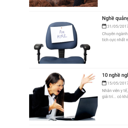
Nghề quảng 
31/05/201
Chuyên ngành q
tích cực nhất 
10 nghề ng
15/05/201
Nhân viên y tế
giải trí... có 