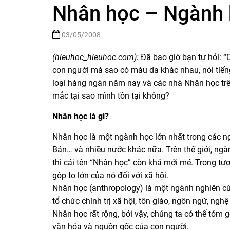
Nhân học – Ngành 
03/05/2008
(hieuhoc_hieuhoc.com):
Đã bao giờ bạn tự hỏi: “C
con người mà sao có màu da khác nhau, nói tiế
loại hàng ngàn năm nay và các nhà Nhân học trên 
mắc tại sao mình tồn tại không?
Nhân học là gì?
Nhân học là một ngành học lớn nhất trong các n
Bản… và nhiều nước khác nữa. Trên thế giới, ngà
thì cái tên “Nhân học” còn khá mới mẻ. Trong tư
góp to lớn của nó đối với xã hội.
Nhân học (anthropology) là một ngành nghiên cứu
tổ chức chính trị xã hội, tôn giáo, ngôn ngữ, ng
Nhân học rất rộng, bởi vậy, chúng ta có thể tóm 
văn hóa và nguồn gốc của con người.