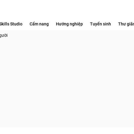
Skills Studio
Cẩm nang
Hướng nghiệp
Tuyển sinh
Thư giã
gười