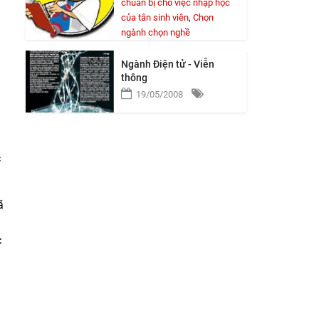
chuẩn bị cho việc nhập học
của tân sinh viên
,
Chọn
ngành chọn nghề
Ngành Điện tử - Viễn
thông
19/05/2008
c
ã
c