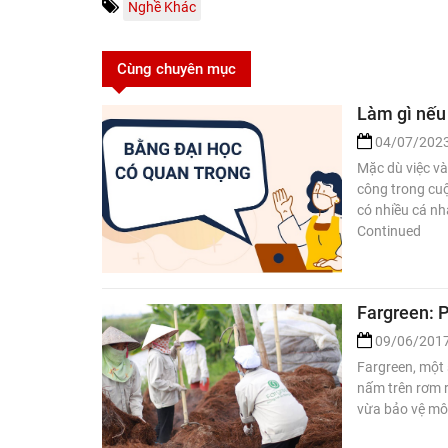
Nghề Khác
Cùng chuyên mục
Làm gì nếu
04/07/202
Mặc dù việc và
công trong cuộ
có nhiều cá n
Continued
Fargreen: P
09/06/201
Fargreen, một 
nấm trên rơm r
vừa bảo vệ mô