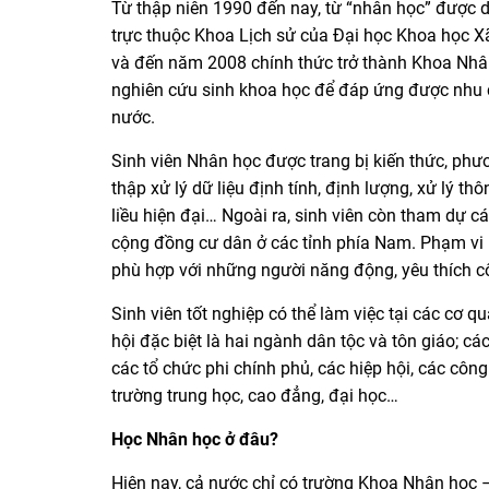
Từ thập niên 1990 đến nay, từ “nhân học” được
trực thuộc Khoa Lịch sử của Đại học Khoa học 
và đến năm 2008 chính thức trở thành Khoa Nhân
nghiên cứu sinh khoa học để đáp ứng được nhu 
nước.
Sinh viên Nhân học được trang bị kiến thức, ph
thập xử lý dữ liệu định tính, định lượng, xử lý th
liều hiện đại… Ngoài ra, sinh viên còn tham dự cá
cộng đồng cư dân ở các tỉnh phía Nam. Phạm vi 
phù hợp với những người năng động, yêu thích cô
Sinh viên tốt nghiệp có thể làm việc tại các cơ 
hội đặc biệt là hai ngành dân tộc và tôn giáo; cá
các tổ chức phi chính phủ, các hiệp hội, các côn
trường trung học, cao đẳng, đại học…
Học Nhân học ở đâu?
Hiện nay, cả nước chỉ có trường Khoa Nhân họ