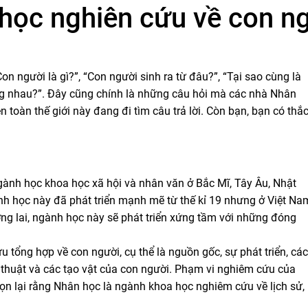
học nghiên cứu về con n
on người là gì?”, “Con người sinh ra từ đâu?”, “Tại sao cùng là
ng nhau?”. Đây cũng chính là những câu hỏi mà các nhà Nhân
toàn thế giới này đang đi tìm câu trả lời. Còn bạn, bạn có thắ
gành học khoa học xã hội và nhân văn ở Bắc Mĩ, Tây Âu, Nhật
nh học này đã phát triển mạnh mẽ từ thế kỉ 19 nhưng ở Việt Na
ơng lai, ngành học này sẽ phát triển xứng tầm với những đóng
 tổng hợp về con người, cụ thể là nguồn gốc, sự phát triển, các
hệ thuật và các tạo vật của con người. Phạm vi nghiêm cứu của
gọn lại rằng Nhân học là ngành khoa học nghiêm cứu về lịch sử,