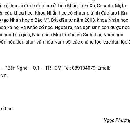
n sĩ, thạc sĩ được đào tạo ở Tiệp Khắc, Liên Xô, Canada, Mĩ; họ
ên cứu khoa học. Khoa Nhân học có chương trình đào tạo hiện
o tạo Nhân học ở Bắc Mĩ. Bắt đầu từ năm 2008, khoa Nhân học
óa xã hội và Khảo cổ học. Ngoài ra, các bạn sinh còn được học
 học Tôn giáo, Nhân học Môi trường và Sinh thái, Nhân học
văn hóa dân gian, văn hóa Nam bộ, các chủng tộc, các dân tộc 
– P.Bến Nghé – Q.1 – TP.HCM; Tel: 089104079; Email:
.vn.
cổ học
Ngọc Phượn