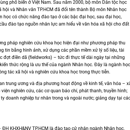
 dùng phổ biến ở Việt Nam. Sau năm 2000, bộ môn Dân tộc học
Xã hội và Nhân văn TP.HCM đã đổi tên thành Bộ môn Nhân học
 học có chức năng đào tạo ở các bậc đại học, sau đại học,
cầu đào tạo nguồn nhân lực am hiểu về văn hóa xã hội cho đất
ương pháp nghiên cứu khoa học hiện đại như phương pháp thu
ông tin bằng hình ảnh, xử dụng các phần mềm xử lý số liệu, tài
c đợt điền dã (fieldworks) – tức đi thực tế dài ngày tại những
kiến thức rộng là ưu thế của ngành Nhân học. Đây là ngành họ
ng tác xã hội và nghiên cứu khoa học trong thực tiễn.
quan trung ương và địa phương hoạt động về kinh tế, văn hóa – x
c viện nghiên cứu, các cơ quan báo chí, phát thanh, truyền hình;
g ty doanh nghiệp tư nhân trong và ngoài nước; giảng dạy tại cá
c – ĐH KHXH&NV TP.HCM là đào tạo cử nhân ngành Nhân học.