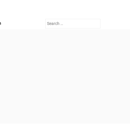
Search
n
for: