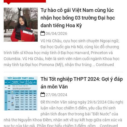
Tự hào cô gái Việt Nam cùng lúc
nhận học bổng 03 trường Đại học
danh tiếng Hoa Kỳ
06/04/2026
Vũ Hà Châu, cựu học sinh chuyên Ngoại ngữ,
Đại học Quốc gia Hà Nội, cùng lúc đỗ chương
trình tiến sĩ Khoa học máy tính ở Đại học Harvard, Princeton và
Columbia. Vũ Hà Châu, hiện là sinh viên năm cuối ngành Khoa học
máy tính tại Đại học Pomona (Mỹ), nhận thư trúng … Continued
Thi Tốt nghiệp THPT 2024: Gợi ý đáp
án môn Văn
27/06/2024
Đề thi môn Văn sáng ngày 29/6/2024 Câu nghị
luận văn học chiếm 5 điểm, yêu cầu thí sinh
phân tích đoạn thơ trong bài “Đất Nước” của
nhà thơ Nguyễn Khoa Điềm, nhận xét về sự kết hợp giữa cảm xúc và
suy tư của tác giả. Phần Đọc hiểu chiếm 3 điểm, gồm … Continued