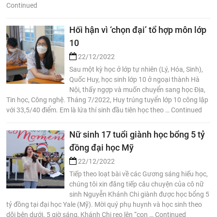
Continued
Hối hận vì ‘chọn đại’ tổ hợp môn lớp
10
22/12/2022
Sau một kỳ học ở lớp tự nhiên (Lý, Hóa, Sinh),
Quốc Huy, học sinh lớp 10 ở ngoại thành Hà
Nội, thấy ngợp và muốn chuyển sang học Địa,
Tin học, Công nghệ. Tháng 7/2022, Huy trúng tuyển lớp 10 công lập
với 33,5/40 điểm. Em là lứa thí sinh đầu tiên học theo … Continued
Nữ sinh 17 tuổi giành học bổng 5 tỷ
đồng đại học Mỹ
22/12/2022
Tiếp theo loạt bài về các Gương sáng hiếu học,
chúng tôi xin đăng tiếp câu chuyện của cô nữ
sinh Nguyễn Khánh Chi giành được học bổng 5
tỷ đồng tại đại học Yale (Mỹ). Mời quý phụ huynh và học sinh theo
dõi bên dưới. 5 giờ sáng, Khánh Chi reo lên “con … Continued