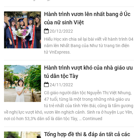
Hành trình vươn lên nhất bang ở Úc
của nữ sinh Việt
20/12/2022
Hiếu Học xin chia sẻ lại bài viết về hành trình 04
năm lên Nhất Bang của Như từ trang tin điện
tử VnExpress.
Hành trình vượt khó của nhà giáo ưu
tú dân tộc Tày
24/11/2022
Cô giáo người dân tộc Nguyễn Thị Việt Nhung,
47 tuổi, từng là một trong những nhà giáo ưu
tú trẻ nhất của tỉnh Yên Bái, cũng là tấm gương
về nghị lực vượt khó, vươn lên nghịch cảnh. Sinh ra ở huyện Lục Yên,
nơi có hơn 53,3% dân số là dân tộc Tày, … Continued
Tổng hợp đề thi & đáp án tất cả các