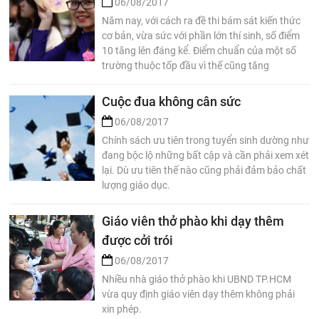
06/08/2017
Năm nay, với cách ra đề thi bám sát kiến thức
cơ bản, vừa sức với phần lớn thí sinh, số điểm
10 tăng lên đáng kể. Điểm chuẩn của một số
trường thuộc tốp đầu vì thế cũng tăng
Cuộc đua không cân sức
06/08/2017
Chính sách ưu tiên trong tuyển sinh dường như
đang bộc lộ những bất cập và cần phải xem xét
lại. Dù ưu tiên thế nào cũng phải đảm bảo chất
lượng giáo dục.
Giáo viên thở phào khi dạy thêm
được cởi trói
06/08/2017
Nhiều nhà giáo thở phào khi UBND TP.HCM
vừa quy định giáo viên dạy thêm không phải
xin phép.