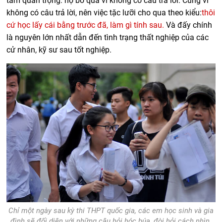
tầm quan trọng: họ bỏ qua vì không có câu trả lời. Cũng vì
không có câu trả lời, nên việc tặc lưỡi cho qua theo kiểu:
thôi
cứ học lấy cái bằng trước đã, làm gì tính sau.
Và đấy chính
là nguyên lớn nhất dẫn đến tình trạng thất nghiệp của các
cử nhân, kỹ sư sau tốt nghiệp.
Chỉ một ngày sau kỳ thi THPT quốc gia, các em học sinh và gia
đình sẽ đối diện với những câu hỏi hóc búa, đòi hỏi cách nhìn,