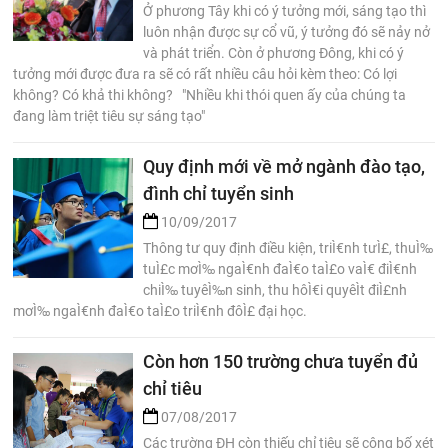
Ở phương Tây khi có ý tưởng mới, sáng tạo thì
luôn nhận được sự cổ vũ, ý tưởng đó sẽ nảy nở
và phát triển. Còn ở phương Đông, khi có ý
tưởng mới được đưa ra sẽ có rất nhiều câu hỏi kèm theo: Có lợi
không? Có khả thi không? "Nhiều khi thói quen ấy của chúng ta
đang làm triệt tiêu sự sáng tạo"
Quy định mới về mở ngành đào tạo,
đình chỉ tuyển sinh
10/09/2017
Thông tư quy định điều kiện, triÌ€nh tưÌ£, thuÌ‰
tuÌ£c mơÌ‰ ngaÌ€nh đaÌ€o taÌ£o vaÌ€ điÌ€nh
chiÌ‰ tuyêÌ‰n sinh, thu hôÌ€i quyêÌt điÌ£nh
mơÌ‰ ngaÌ€nh đaÌ€o taÌ£o triÌ€nh đôÌ£ đại học.
Còn hơn 150 trường chưa tuyển đủ
chỉ tiêu
07/08/2017
Các trường ĐH còn thiếu chỉ tiêu sẽ công bố xét