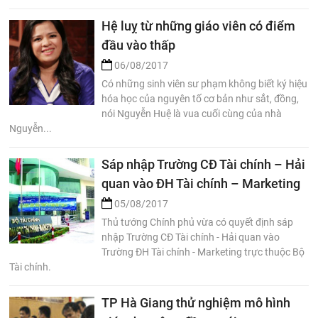
Hệ luỵ từ những giáo viên có điểm
đầu vào thấp
06/08/2017
Có những sinh viên sư phạm không biết ký hiệu
hóa học của nguyên tố cơ bản như sắt, đồng,
nói Nguyễn Huệ là vua cuối cùng của nhà
Nguyễn...
Sáp nhập Trường CĐ Tài chính – Hải
quan vào ĐH Tài chính – Marketing
05/08/2017
Thủ tướng Chính phủ vừa có quyết định sáp
nhập Trường CĐ Tài chính - Hải quan vào
Trường ĐH Tài chính - Marketing trực thuộc Bộ
Tài chính.
TP Hà Giang thử nghiệm mô hình