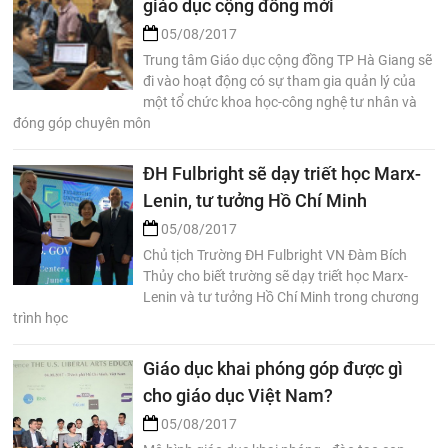
giáo dục cộng đồng mới
05/08/2017
Trung tâm Giáo dục cộng đồng TP Hà Giang sẽ
đi vào hoạt động có sự tham gia quản lý của
một tổ chức khoa học-công nghệ tư nhân và
đóng góp chuyên môn
ĐH Fulbright sẽ dạy triết học Marx-
Lenin, tư tưởng Hồ Chí Minh
05/08/2017
Chủ tịch Trường ĐH Fulbright VN Đàm Bích
Thủy cho biết trường sẽ dạy triết học Marx-
Lenin và tư tưởng Hồ Chí Minh trong chương
trình học
Giáo dục khai phóng góp được gì
cho giáo dục Việt Nam?
05/08/2017