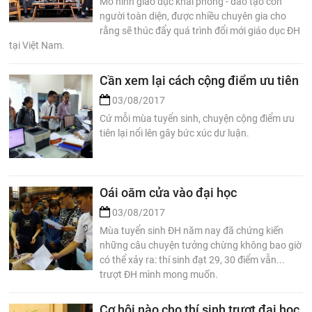
Mô hình giáo dục khai phóng - đào tạo con
người toàn diện, được nhiều chuyên gia cho
rằng sẽ thúc đẩy quá trình đổi mới giáo dục ĐH
tại Việt Nam.
Cần xem lại cách cộng điểm ưu tiên
03/08/2017
Cứ mỗi mùa tuyển sinh, chuyện cộng điểm ưu
tiên lại nổi lên gây bức xúc dư luận.
Oái oăm cửa vào đại học
03/08/2017
Mùa tuyển sinh ĐH năm nay đã chứng kiến
những câu chuyện tưởng chừng không bao giờ
có thể xảy ra: thí sinh đạt 29, 30 điểm vẫn...
trượt ĐH mình mong muốn.
Cơ hội nào cho thí sinh trượt đại học