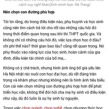
cách suy nghĩ khác(Ảnh minh họa: Hà Trang)
Nên chọn con đường phù hợp
Tôi tin rằng, dù trong điều kiện nào, phụ huynh và học sinh
cũng nên tìm cách trả lời cho rốt ráo những câu hỏi đó
trong thời điểm quan trọng sau khi thi THPT quốc gia. Và
không chỉ có những câu hỏi đó, việc lựa chọn học ở đâu?
chi phí thế nào? thời gian bao lâu? cũng rất quan trọng. Nó
phụ thuộc vào năng lực của học sinh, hoàn cảnh của gia
đình, điều kiện tài chính của bố mẹ,…
Không có ý chê trách, nhưng hình ảnh ông bố già yếu lên
Hà Nội nhặt rác nuôi con học đại học, dù rất đáng trân
trọng và khâm phục nhưng không nên là hình ảnh tiêu biểu.
Con cái nên chọn những con đường phù hợp hơn để phát
triển học vấn, không thể đòi hỏi cha mẹ hy sinh vô điều kiện
như vậy, dù đó luôn là sự hy sinh tự nguyện.
Trong việc
chọn ngành, chọn nghề
, chọn phương thức học