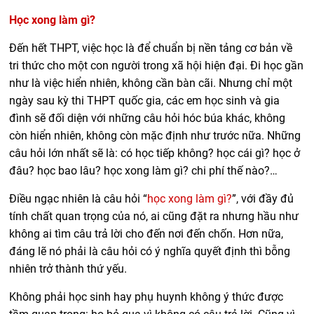
Học xong làm gì?
Đến hết THPT, việc học là để chuẩn bị nền tảng cơ bản về
tri thức cho một con người trong xã hội hiện đại. Đi học gần
như là việc hiển nhiên, không cần bàn cãi. Nhưng chỉ một
ngày sau kỳ thi THPT quốc gia, các em học sinh và gia
đình sẽ đối diện với những câu hỏi hóc búa khác, không
còn hiển nhiên, không còn mặc định như trước nữa. Những
câu hỏi lớn nhất sẽ là: có học tiếp không? học cái gì? học ở
đâu? học bao lâu? học xong làm gì? chi phí thế nào?…
Điều ngạc nhiên là câu hỏi “
học xong làm gì?
”, với đầy đủ
tính chất quan trọng của nó, ai cũng đặt ra nhưng hầu như
không ai tìm câu trả lời cho đến nơi đến chốn. Hơn nữa,
đáng lẽ nó phải là câu hỏi có ý nghĩa quyết định thì bỗng
nhiên trở thành thứ yếu.
Không phải học sinh hay phụ huynh không ý thức được