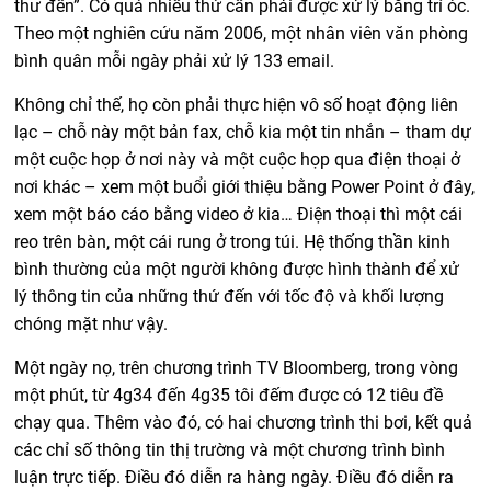
thư đến”. Có quá nhiều thứ cần phải được xử lý bằng trí óc.
Theo một nghiên cứu năm 2006, một nhân viên văn phòng
bình quân mỗi ngày phải xử lý 133 email.
Không chỉ thế, họ còn phải thực hiện vô số hoạt động liên
lạc – chỗ này một bản fax, chỗ kia một tin nhắn – tham dự
một cuộc họp ở nơi này và một cuộc họp qua điện thoại ở
nơi khác – xem một buổi giới thiệu bằng Power Point ở đây,
xem một báo cáo bằng video ở kia… Điện thoại thì một cái
reo trên bàn, một cái rung ở trong túi. Hệ thống thần kinh
bình thường của một người không được hình thành để xử
lý thông tin của những thứ đến với tốc độ và khối lượng
chóng mặt như vậy.
Một ngày nọ, trên chương trình TV Bloomberg, trong vòng
một phút, từ 4g34 đến 4g35 tôi đếm được có 12 tiêu đề
chạy qua. Thêm vào đó, có hai chương trình thi bơi, kết quả
các chỉ số thông tin thị trường và một chương trình bình
luận trực tiếp. Điều đó diễn ra hàng ngày. Điều đó diễn ra