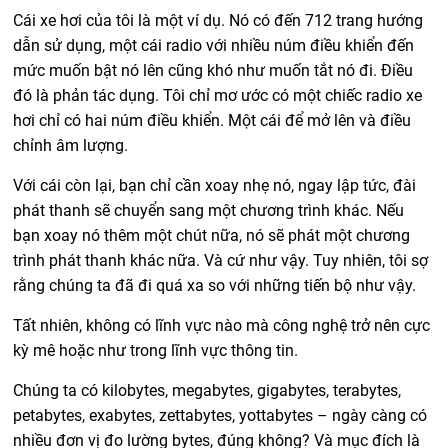
Cái xe hơi của tôi là một ví dụ. Nó có đến 712 trang hướng
dẫn sử dụng, một cái radio với nhiều núm điều khiển đến
mức muốn bật nó lên cũng khó như muốn tắt nó đi. Điều
đó là phản tác dụng. Tôi chỉ mơ ước có một chiếc radio xe
hơi chỉ có hai núm điều khiển. Một cái để mở lên và điều
chỉnh âm lượng.
Với cái còn lại, bạn chỉ cần xoay nhẹ nó, ngay lập tức, đài
phát thanh sẽ chuyển sang một chương trình khác. Nếu
bạn xoay nó thêm một chút nữa, nó sẽ phát một chương
trình phát thanh khác nữa. Và cứ như vậy. Tuy nhiên, tôi sợ
rằng chúng ta đã đi quá xa so với những tiến bộ như vậy.
Tất nhiên, không có lĩnh vực nào mà công nghệ trở nên cực
kỳ mê hoặc như trong lĩnh vực thông tin.
Chúng ta có kilobytes, megabytes, gigabytes, terabytes,
petabytes, exabytes, zettabytes, yottabytes – ngày càng có
nhiều đơn vị đo lường bytes, đúng không? Và mục đích là