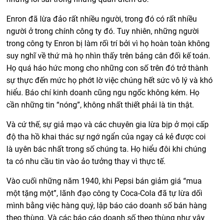
Enron đã lừa đảo rất nhiều người, trong đó có rất nhiều
người ở trong chính công ty đó. Tuy nhiên, những người
trong công ty Enron bị làm rối trí bởi vì họ hoàn toàn không
suy nghĩ về thứ mà họ nhìn thấy trên bảng cân đối kế toán.
Họ quá háo hức mong cho những con số trên đó trở thành
sự thực đến mức họ phớt lờ việc chúng hết sức vô lý và khó
hiểu. Báo chí kinh doanh cũng ngu ngốc không kém. Họ
cần những tin “nóng”, không nhất thiết phải là tin thật.
Và cứ thế, sự giả mạo và các chuyên gia lừa bịp ở mọi cấp
độ tha hồ khai thác sự ngớ ngẩn của ngay cả kẻ được coi
là uyên bác nhất trong số chúng ta. Họ hiểu đôi khi chúng
ta có nhu cầu tin vào ảo tưởng thay vì thực tế.
Vào cuối những năm 1940, khi Pepsi bán giảm giá “mua
một tặng một”, lãnh đạo công ty Coca-Cola đã tự lừa dối
mình bằng việc hàng quý, lập báo cáo doanh số bán hàng
theo thùng. Và các báo cáo doanh số theo thùng như vậy