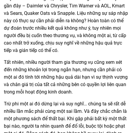
gần đây – Daimler và Chrysler, Tim Warner và AOL, Kmart
và Sears, Quaker Oats và Snapple. Liệu những sự sáp nhập
này có thực sự cần phải diễn ra không? Hoàn toàn có thể
dự đoán trước nhiều kết quả không như ý, tuy nhiên mọi
người đều bị cuốn theo thương vụ, và không một ai, từ cấp
cao nhất trở xuống, chịu suy nghĩ về những hậu quả trực
tiếp và gián tiếp có thể có.
Tất nhiên, nhiều người tham gia thương vụ cũng xem xét
đến những khoản lợi trong ngắn hạn, nhưng cần phải có
một ai đó tính tới những hậu quả dài hạn vì sự thịnh vượng
và chân giá trị của tất cả những bên có quyền lợi liên quan
trong mỗi hoạt động kinh doanh.
Trừ phi một ai đó dừng lại và suy nghĩ… chúng ta sẽ rất dễ
nhiều lần mắc phải cùng một sai lầm. Và đây chắc chắn là
một phương sách để thất bại. Khi gặp phải bất kỳ một thất
bại nào, người ta nhìn quanh để đổ lỗi, buộc tội hoặc phạt