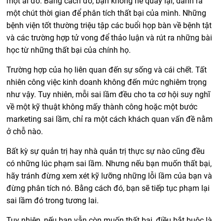
một ai đó. Bằng cách đó, bạn không hề quay lại, dành ra
một chút thời gian để phân tích thất bại của mình. Những
bệnh viện tốt thường triệu tập các buổi họp bàn về bệnh tật
và các trường hợp tử vong để thảo luận và rút ra những bài
học từ những thất bại của chính họ.
Trường hợp của họ liên quan đến sự sống và cái chết. Tất
nhiên công việc kinh doanh không đến mức nghiêm trọng
như vậy. Tuy nhiên, mỗi sai lầm đều cho ta cơ hội suy nghĩ
về một kỹ thuật không mấy thành công hoặc một bước
marketing sai lầm, chỉ ra một cách khách quan vấn đề nằm
ở chỗ nào.
Bất kỳ sự quản trị hay nhà quản trị thực sự nào cũng đều
có những lúc phạm sai lầm. Nhưng nếu bạn muốn thất bại,
hãy tránh đừng xem xét kỹ lưỡng những lỗi lầm của bạn và
đừng phân tích nó. Bằng cách đó, bạn sẽ tiếp tục phạm lại
sai lầm đó trong tương lai.
Tuy nhiên, nếu bạn vẫn còn muốn thất bại, điều bắt buộc là