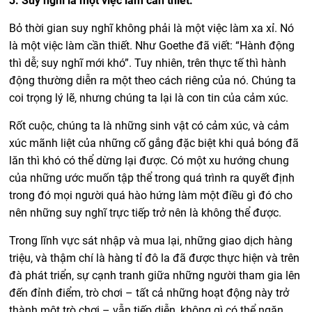
3. Suy nghĩ là một việc làm cần thiết.
Bỏ thời gian suy nghĩ không phải là một việc làm xa xỉ. Nó
là một việc làm cần thiết. Như Goethe đã viết: “Hành động
thì dễ; suy nghĩ mới khó”. Tuy nhiên, trên thực tế thì hành
động thường diễn ra một theo cách riêng của nó. Chúng ta
coi trọng lý lẽ, nhưng chúng ta lại là con tin của cảm xúc.
Rốt cuộc, chúng ta là những sinh vật có cảm xúc, và cảm
xúc mãnh liệt của những cố gắng đặc biệt khi quả bóng đã
lăn thì khó có thể dừng lại được. Có một xu hướng chung
của những ước muốn tập thể trong quá trình ra quyết định
trong đó mọi người quá hào hứng làm một điều gì đó cho
nên những suy nghĩ trực tiếp trở nên là không thể được.
Trong lĩnh vực sát nhập và mua lại, những giao dịch hàng
triệu, và thậm chí là hàng tỉ đô la đã được thực hiện và trên
đà phát triển, sự cạnh tranh giữa những người tham gia lên
đến đỉnh điểm, trò chơi – tất cả những hoạt động này trở
thành một trò chơi – vẫn tiếp diễn, không gì có thể ngăn