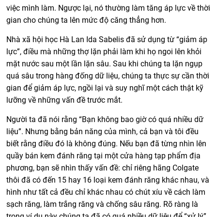
việc mình làm. Ngược lại, nó thường làm tăng áp lực về thời
gian cho chúng ta lên mức độ căng thẳng hơn.
Nhà xã hội học Hà Lan Ida Sabelis đã sử dụng từ “giảm áp
lực”, điều mà những thợ lặn phải làm khi họ ngoi lên khỏi
mặt nước sau một lần lặn sâu. Sau khi chúng ta lặn ngụp
quá sâu trong hàng đống dữ liệu, chúng ta thực sự cần thời
gian để giảm áp lực, ngồi lại và suy nghĩ một cách thật kỹ
lưỡng về những vấn đề trước mắt.
Người ta đã nói rằng “Bạn không bao giờ có quá nhiều dữ
liệu”. Nhưng bằng bản năng của mình, cả bạn và tôi đều
biết rằng điều đó là không đúng. Nếu bạn đã từng nhìn lên
quầy bán kem đánh răng tại một cửa hàng tạp phẩm địa
phương, bạn sẽ nhìn thấy vấn đề: chỉ riêng hãng Colgate
thôi đã có đến 15 hay 16 loại kem đánh răng khác nhau, và
hình như tất cả đều chỉ khác nhau có chút xíu về cách làm
sạch răng, làm trắng răng và chống sâu răng. Rõ ràng là
trong ví dụ này chúng ta đã có quá nhiều dữ liệu để “xử lý”.