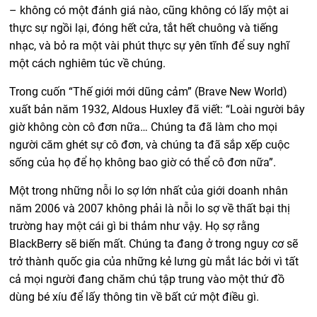
– không có một đánh giá nào, cũng không có lấy một ai
thực sự ngồi lại, đóng hết cửa, tắt hết chuông và tiếng
nhạc, và bỏ ra một vài phút thực sự yên tĩnh để suy nghĩ
một cách nghiêm túc về chúng.
Trong cuốn “Thế giới mới dũng cảm” (Brave New World)
xuất bản năm 1932, Aldous Huxley đã viết: “Loài người bây
giờ không còn cô đơn nữa… Chúng ta đã làm cho mọi
người căm ghét sự cô đơn, và chúng ta đã sắp xếp cuộc
sống của họ để họ không bao giờ có thể cô đơn nữa”.
Một trong những nỗi lo sợ lớn nhất của giới doanh nhân
năm 2006 và 2007 không phải là nỗi lo sợ về thất bại thị
trường hay một cái gì bi thảm như vậy. Họ sợ rằng
BlackBerry sẽ biến mất. Chúng ta đang ở trong nguy cơ sẽ
trở thành quốc gia của những kẻ lưng gù mắt lác bởi vì tất
cả mọi người đang chăm chú tập trung vào một thứ đồ
dùng bé xíu để lấy thông tin về bất cứ một điều gì.