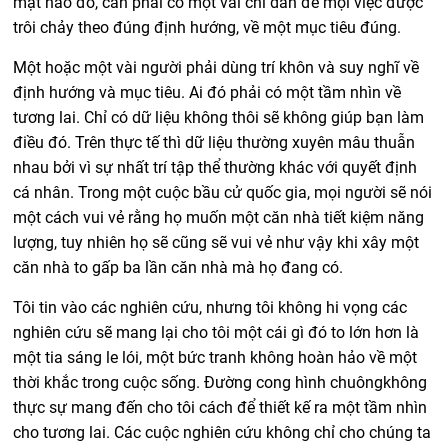
mặt nào đó, cần phải có một vài chỉ dẫn để mọi việc được
trôi chảy theo đúng định hướng, về một mục tiêu đúng.
Một hoặc một vài người phải dùng trí khôn và suy nghĩ về
định hướng và mục tiêu. Ai đó phải có một tầm nhìn về
tương lai. Chỉ có dữ liệu không thôi sẽ không giúp bạn làm
điều đó. Trên thực tế thì dữ liệu thường xuyên mâu thuẫn
nhau bởi vì sự nhất trí tập thể thường khác với quyết định
cá nhân. Trong một cuộc bầu cử quốc gia, mọi người sẽ nói
một cách vui vẻ rằng họ muốn một căn nhà tiết kiệm năng
lượng, tuy nhiên họ sẽ cũng sẽ vui vẻ như vậy khi xây một
căn nhà to gấp ba lần căn nhà mà họ đang có.
Tôi tin vào các nghiên cứu, nhưng tôi không hi vọng các
nghiên cứu sẽ mang lại cho tôi một cái gì đó to lớn hơn là
một tia sáng le lói, một bức tranh không hoàn hảo về một
thời khắc trong cuộc sống. Đường cong hình chuôngkhông
thực sự mang đến cho tôi cách để thiết kế ra một tầm nhìn
cho tương lai. Các cuộc nghiên cứu không chỉ cho chúng ta