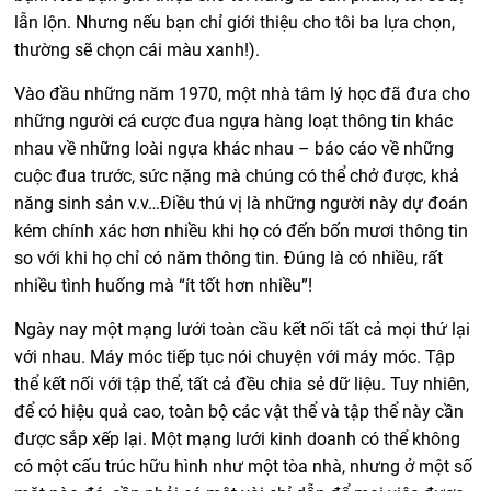
lẫn lộn. Nhưng nếu bạn chỉ giới thiệu cho tôi ba lựa chọn,
thường sẽ chọn cái màu xanh!).
Vào đầu những năm 1970, một nhà tâm lý học đã đưa cho
những người cá cược đua ngựa hàng loạt thông tin khác
nhau về những loài ngựa khác nhau – báo cáo về những
cuộc đua trước, sức nặng mà chúng có thể chở được, khả
năng sinh sản v.v…Điều thú vị là những người này dự đoán
kém chính xác hơn nhiều khi họ có đến bốn mươi thông tin
so với khi họ chỉ có năm thông tin. Đúng là có nhiều, rất
nhiều tình huống mà “ít tốt hơn nhiều”!
Ngày nay một mạng lưới toàn cầu kết nối tất cả mọi thứ lại
với nhau. Máy móc tiếp tục nói chuyện với máy móc. Tập
thể kết nối với tập thể, tất cả đều chia sẻ dữ liệu. Tuy nhiên,
để có hiệu quả cao, toàn bộ các vật thể và tập thể này cần
được sắp xếp lại. Một mạng lưới kinh doanh có thể không
có một cấu trúc hữu hình như một tòa nhà, nhưng ở một số