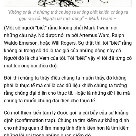
“Không phải vì những thứ chúng ta không biết khiến chúng ta
gặp rắc rối. Ngược lại mới đúng” – Mark Twain –
(Một số người “biết” rằng không phải Mark Twain nói
những câu này. Nó được nói ra bởi Artemus Ward, Ralph
Waldo Emerson, hoặc Will Rogers. Sự thật thì, tôi “biết” rằng
không ai trong số đó là tác giả của những dòng này cả.
Người đó là chú Vern của tôi. Tôi “biết” vậy vì tôi đã từng có
mặt lúc ông nói điều đó).
Đôi khi chúng ta thấy điều chúng ta muốn thấy, đó không
phải là thực tế mà chỉ là các dữ liệu khiến chúng ta tưởng
rằng chúng đại diện cho thực tế. Hoặc là những dữ liệu mà
chúng ta muốn chúng đại diện cho thực tế.
Có một thiên kiến tâm lý được gọi là cái bẫy của sự khẳng
định (confirmation trap). Chúng ta tìm kiếm sự khẳng định
cho những quan điểm mang tính định kiến hơn là tìm kiếm
những lỗi sai trong những quan điểm đó.