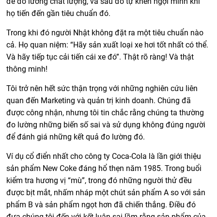
để đo lường chất lượng, và sau đó tự khen ngợi mình khi
họ tiến đến gần tiêu chuẩn đó.
Trong khi đó người Nhật không đặt ra một tiêu chuẩn nào
cả. Họ quan niệm: “Hãy sản xuất loại xe hơi tốt nhất có thể.
Và hãy tiếp tục cải tiến cái xe đó”. Thật rõ ràng! Và thật
thông minh!
Tôi trở nên hết sức thận trọng với những nghiên cứu liên
quan đến Marketing và quản trị kinh doanh. Chúng đã
được công nhận, nhưng tôi tin chắc rằng chúng ta thường
đo lường những biến số sai và sử dụng không đúng người
để đánh giá những kết quả đo lường đó.
Ví dụ cổ điển nhất cho công ty Coca-Cola là lần giới thiệu
sản phẩm New Coke đáng hổ thẹn năm 1985. Trong buổi
kiểm tra hương vị “mù”, trong đó những người thử đều
được bịt mắt, nhấm nháp một chút sản phẩm A so với sản
phẩm B và sản phẩm ngọt hơn đã chiến thắng. Điều đó
đưa chúng tôi đến với kết luận sai lầm rằng sản phẩm của