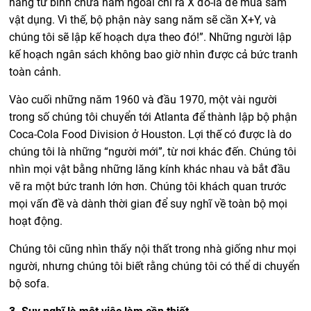
hàng từ bình chứa năm ngoái chi ra X đô-la để mua sắm
vật dụng. Vì thế, bộ phận này sang năm sẽ cần X+Y, và
chúng tôi sẽ lập kế hoạch dựa theo đó!”. Những người lập
kế hoạch ngân sách không bao giờ nhìn được cả bức tranh
toàn cảnh.
Vào cuối những năm 1960 và đầu 1970, một vài người
trong số chúng tôi chuyển tới Atlanta để thành lập bộ phận
Coca-Cola Food Division ở Houston. Lợi thế có được là do
chúng tôi là những “người mới”, từ nơi khác đến. Chúng tôi
nhìn mọi vật bằng những lăng kính khác nhau và bắt đầu
vẽ ra một bức tranh lớn hơn. Chúng tôi khách quan trước
mọi vấn đề và dành thời gian để suy nghĩ về toàn bộ mọi
hoạt động.
Chúng tôi cũng nhìn thấy nội thất trong nhà giống như mọi
người, nhưng chúng tôi biết rằng chúng tôi có thể di chuyển
bộ sofa.