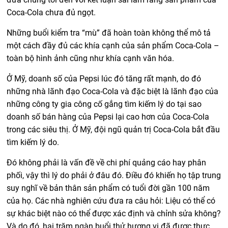
Coca-Cola chưa đủ ngọt.
Những buổi kiểm tra “mù” đã hoàn toàn không thể mô tả
một cách đầy đủ các khía cạnh của sản phẩm Coca-Cola –
toàn bộ hình ảnh cũng như khía cạnh văn hóa.
Ở Mỹ, doanh số của Pepsi lúc đó tăng rất mạnh, do đó
những nhà lãnh đạo Coca-Cola và đặc biệt là lãnh đạo của
những công ty gia công cố gắng tìm kiếm lý do tại sao
doanh số bán hàng của Pepsi lại cao hơn của Coca-Cola
trong các siêu thị. Ở Mỹ, đội ngũ quản trị Coca-Cola bắt đầu
tìm kiếm lý do.
Đó không phải là vấn đề về chi phí quảng cáo hay phân
phối, vậy thì lý do phải ở đâu đó. Điều đó khiến họ tập trung
suy nghĩ về bản thân sản phẩm có tuổi đời gần 100 năm
của họ. Các nhà nghiên cứu đưa ra câu hỏi: Liệu có thể có
sự khác biệt nào có thể được xác định và chỉnh sửa không?
Và do đó, hai trăm ngàn buổi thử hương vị đã được thực