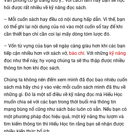
Văn phong có gì đáng lưu ý… với cách làm này bạn sẽ học
hỏi được rất nhiều về kỹ năng đọc sách.
– Mỗi cuốn sách hay đều có nội dung hấp dẫn. Vì thế, bạn
có thể ghi lại nội dung của nó vào một cuốn sổ tay để khi
cần thiết bạn chỉ cần coi lại mấy dòng tóm lược đó.
– Vốn từ vựng của bạn sẽ ngày càng giàu hơn khi các bạn
tiếp cận nhiều hơn với sách vở,
báo chí
. Với những
kỹ năng
đọc như thế này, hy vọng chúng ta sẽ thu thập được nhiều
thông tin hơn khi đọc sách.
Chúng ta không nên đếm xem mình đã đọc bao nhiêu cuốn
sách mà hãy chú ý vào việc mỗi cuốn sách mình đã thu về
những gì. Đó là một số điều về kỹ năng đọc mà Hiếu Học
muốn chia sẻ với các bạn trong thời buổi mà thông tin
mạng bùng nổ cũng như sách báo luôn có sẵn. Nếu bạn có
một phương pháp đọc hiệu quả, một kỹ năng thu lượm và
tìm kiếm thông tin thì Hiếu Học tin rằng bạn sẽ nhận được
nhiều kiến thức bổ ích.