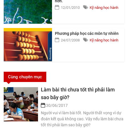
hơn.
12/01/2010
Kỹ năng học hành
Phương pháp học các môn tự nhiên
24/07/2008
Kỹ năng học hành
Cùng chuyên mục
Làm bài thi chưa tốt thì phải làm
sao bây giờ?
30/06/2017
Người vui vì làm bài tốt. Người thất vọng vì dự
đoán kết quả không cao. Vậy nếu làm bài chưa
tốt thì phải làm sao bây giờ?