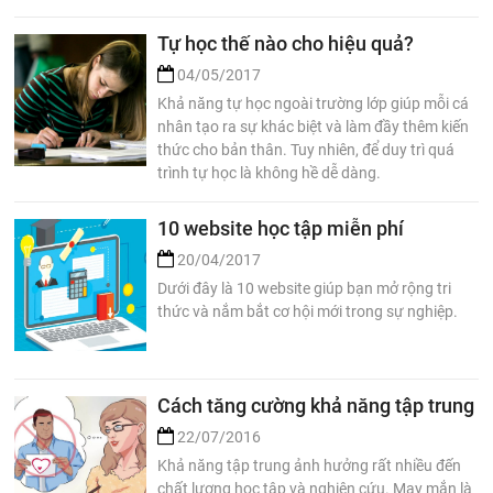
Tự học thế nào cho hiệu quả?
04/05/2017
Khả năng tự học ngoài trường lớp giúp mỗi cá
nhân tạo ra sự khác biệt và làm đầy thêm kiến
thức cho bản thân. Tuy nhiên, để duy trì quá
trình tự học là không hề dễ dàng.
10 website học tập miễn phí
20/04/2017
Dưới đây là 10 website giúp bạn mở rộng tri
thức và nắm bắt cơ hội mới trong sự nghiệp.
Cách tăng cường khả năng tập trung
22/07/2016
Khả năng tập trung ảnh hưởng rất nhiều đến
chất lượng học tập và nghiên cứu. May mắn là