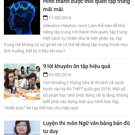
Hình thành được thói quen tập trung
mãi mãi.
11/05/2016
(Hieuhoc-Hieuhoc.com) Làm thế nào để khả
năng tập trung trở thành thói quen, tập trung
một cách tự nhiên như là một phản xạ, tập
trung mà không có sự gò bó và có thể dễ dàng tập trung trước mọi
tình huống, bất kỳ ở đâu khi nào?
9 lời khuyên ôn tập hiệu quả
03/05/2016
Còn khoảng 2 tháng nữa là thí sinh cả nước
bước vào kỳ thi THPT quốc gia 2016. Một số
bộ phận học sinh (HS) đang rất lo lắng, không
biết phải xây dựng một quy trình học tập,
"chiến lược" ôn tập thế nào cho hiệu quả.
Luyện thi môn Ngữ văn bằng bản đồ
tư duy