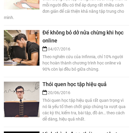
mỗi người đều có thể áp dụng rất nhiều cách
đơn giản để cải thiện khả năng tập trung cho
mình.
Để không bỏ dở nửa chừng khi học
online
04/07/2016
Theo nghiên cứu của Infinnia, chỉ 10% người
học hoàn thành chương trình học online và
90% còn lại đều bỏ giữa chừng.
Thói quen học tập hiệu quả
20/06/2016
Thói quen học tập hiệu quả rất quan trọng vì
nó là yếu tố then chốt giúp chúng ta vượt qua
các kỳ thi, kiểm tra, bài tập, đồ án… theo cách
dễ dàng, hiệu quả nhất.