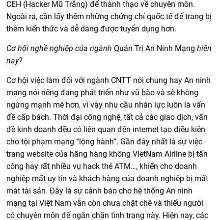
CEH (Hacker Mũ Trắng) để thành thạo về chuyên môn.
Ngoài ra, cần lấy thêm những chứng chỉ quốc tế để trang bị
thêm kiến thức và dễ dàng được tuyển dụng hơn.
Cơ hội nghề nghiệp của ngành
Quản Trị An Ninh Mạng
hiện
nay?
Cơ hội việc làm đối với ngành CNTT nói chung hay An ninh
mạng nói riêng đang phát triển như vũ bão và sẽ không
ngừng mạnh mẽ hơn, vì vậy nhu cầu nhân lực luôn là vấn
đề cấp bách. Thời đại công nghệ, tất cả các giao dịch, vấn
đề kinh doanh đều có liên quan đến internet tạo điều kiện
cho tội phạm mạng “lộng hành”. Gần đây nhất là sự việc
trang website của hãng hàng không VietNam Airline bị tấn
công hay rất nhiều vụ hack thẻ ATM…, khiến cho doanh
nghiệp mất uy tín và khách hàng của doanh nghiệp bị mất
mát tài sản. Đây là sự cảnh báo cho hệ thống An ninh
mạng tại Việt Nam vẫn còn chưa chặt chẽ và thiếu người
có chuyên môn để ngăn chặn tình trạng này. Hiện nay, các