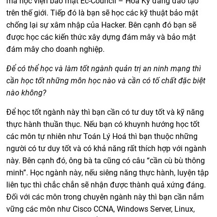
mà học viện bảo mật Ec-Council – Hoa Kỳ đang đào tạo
trên thế giới. Tiếp đó là bạn sẽ học các kỹ thuật bảo mật
chống lại sự xâm nhập của Hacker. Bên cạnh đó bạn sẽ
được học các kiến thức xây dựng đám mây và bảo mật
đám mây cho doanh nghiệp.
Để có thể học và làm tốt ngành quản trị an ninh mạng thì
cần học tốt những môn học nào và cần có tố chất đặc biệt
nào không?
Để học tốt ngành này thì bạn cần có tư duy tốt và kỹ năng
thực hành thuần thục. Nếu bạn có khuynh hướng học tốt
các môn tự nhiên như Toán Lý Hoá thì bạn thuộc những
người có tư duy tốt và có khả năng rất thích hợp với ngành
này. Bên cạnh đó, ông bà ta cũng có câu “cần cù bù thông
minh”. Học ngành này, nếu siêng năng thực hành, luyện tập
liên tục thì chắc chắn sẽ nhận được thành quả xứng đáng.
Đối với các môn trong chuyên ngành này thì bạn cần nắm
vững các môn như Cisco CCNA, Windows Server, Linux,