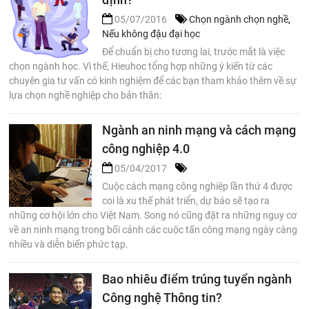
05/07/2016
Chọn ngành chọn nghề
,
Nếu không đậu đại học
Để chuẩn bị cho tương lai, trước mắt là việc
chọn ngành học. Vì thế, Hieuhoc tổng hợp những ý kiến từ các
chuyên gia tư vấn có kinh nghiệm để các bạn tham khảo thêm về sự
lựa chọn nghề nghiệp cho bản thân:
Ngành an ninh mạng và cách mạng
công nghiệp 4.0
05/04/2017
Cuộc cách mạng công nghiệp lần thứ 4 được
coi là xu thế phát triển, dự báo sẽ tạo ra
những cơ hội lớn cho Việt Nam. Song nó cũng đặt ra những nguy cơ
về an ninh mạng trong bối cảnh các cuộc tấn công mạng ngày càng
nhiều và diễn biến phức tạp.
Bao nhiêu điểm trúng tuyển ngành
Công nghệ Thông tin?