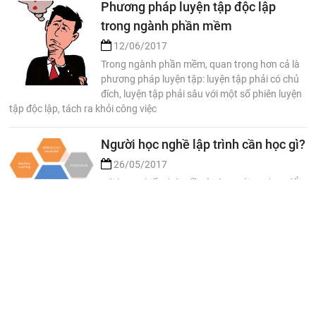
Phương pháp luyện tập độc lập
trong ngành phần mềm
12/06/2017
Trong ngành phần mềm, quan trọng hơn cả là
phương pháp luyện tập: luyện tập phải có chủ
đích, luyện tập phải sâu với một số phiên luyện
tập độc lập, tách ra khỏi công việc
Người học nghề lập trình cần học gì?
26/05/2017
Với lượng kiến thức đồ sộ cùng với sự thay đổi
nhanh chóng của bản thân ngành phần mềm,
người học nghề lập trình ngày nay rất dễ bị
ngợp và có thể gặp khó khăn
Học lập trình cần bao lâu để tinh
thông?
09/05/2017