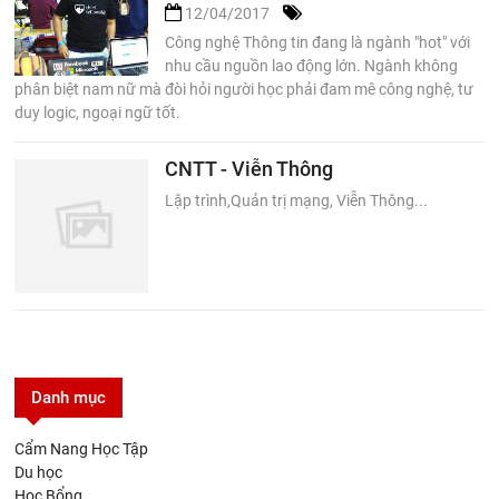
12/04/2017
Công nghệ Thông tin đang là ngành "hot" với
nhu cầu nguồn lao động lớn. Ngành không
phân biệt nam nữ mà đòi hỏi người học phải đam mê công nghệ, tư
duy logic, ngoại ngữ tốt.
CNTT - Viễn Thông
Lập trình,Quản trị mạng, Viễn Thông...
Danh mục
Cẩm Nang Học Tập
Du học
Học Bổng