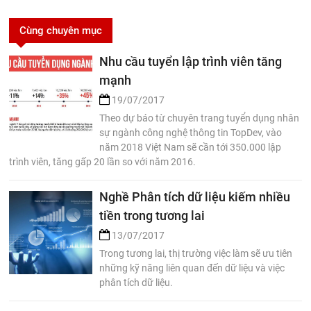
Cùng chuyên mục
Nhu cầu tuyển lập trình viên tăng
mạnh
19/07/2017
Theo dự báo từ chuyên trang tuyển dụng nhân
sự ngành công nghệ thông tin TopDev, vào
năm 2018 Việt Nam sẽ cần tới 350.000 lập
trình viên, tăng gấp 20 lần so với năm 2016.
Nghề Phân tích dữ liệu kiếm nhiều
tiền trong tương lai
13/07/2017
Trong tương lai, thị trường việc làm sẽ ưu tiên
những kỹ năng liên quan đến dữ liệu và việc
phân tích dữ liệu.