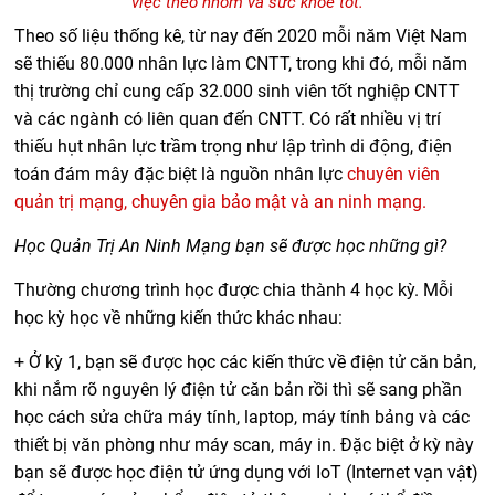
việc theo nhóm và sức khỏe tốt.
Theo số liệu thống kê, từ nay đến 2020 mỗi năm Việt Nam
sẽ thiếu 80.000 nhân lực làm CNTT, trong khi đó, mỗi năm
thị trường chỉ cung cấp 32.000 sinh viên tốt nghiệp CNTT
và các ngành có liên quan đến CNTT. Có rất nhiều vị trí
thiếu hụt nhân lực trầm trọng như lập trình di động, điện
toán đám mây đặc biệt là nguồn nhân lực
chuyên viên
quản trị mạng, chuyên gia bảo mật và an ninh mạng.
Học Quản Trị An Ninh Mạng bạn sẽ được học những gì?
Thường chương trình học được chia thành 4 học kỳ. Mỗi
học kỳ học về những kiến thức khác nhau:
+ Ở kỳ 1, bạn sẽ được học các kiến thức về điện tử căn bản,
khi nắm rõ nguyên lý điện tử căn bản rồi thì sẽ sang phần
học cách sửa chữa máy tính, laptop, máy tính bảng và các
thiết bị văn phòng như máy scan, máy in. Đặc biệt ở kỳ này
bạn sẽ được học điện tử ứng dụng với IoT (Internet vạn vật)