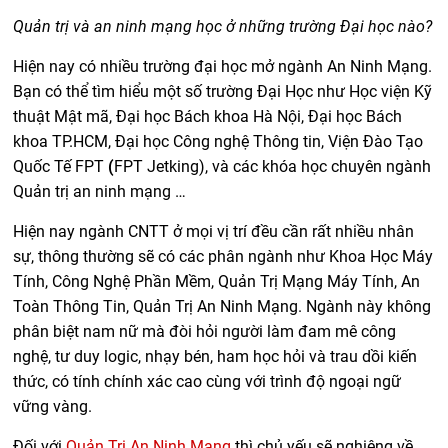
Quản trị và an ninh mạng học ở những trường Đại học nào?
Hiện nay có nhiều trường đại học mở ngành An Ninh Mạng.
Bạn có thể tìm hiểu một số trường Đại Học như Học viện Kỹ
thuật Mật mã, Đại học Bách khoa Hà Nội, Đại học Bách
khoa TP.HCM, Đại học Công nghệ Thông tin, Viện Đào Tạo
Quốc Tế FPT
(
FPT Jetking
), và các khóa học chuyên ngành
Quản trị an ninh mạng …
Hiện nay ngành CNTT ở mọi vị trí đều cần rất nhiều nhân
sự, thông thường sẽ có các phân ngành như Khoa Học Máy
Tính, Công Nghệ Phần Mềm, Quản Trị Mạng Máy Tính, An
Toàn Thông Tin, Quản Trị An Ninh Mạng. Ngành này không
phân biệt nam nữ mà đòi hỏi người làm đam mê công
nghệ, tư duy logic, nhạy bén, ham học hỏi và trau dồi kiến
thức, có tính chính xác cao cùng với trình độ ngoại ngữ
vững vàng.
Đối với
Quản Trị An Ninh Mạng
thì chủ yếu sẽ nghiêng về