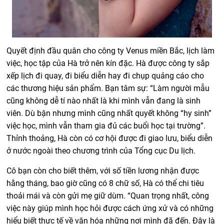
Quyết định đầu quân cho công ty Venus miền Bắc, lịch làm
việc, học tập của Hà trở nên kín đặc. Hà được công ty sắp
xếp lịch đi quay, đi biểu diễn hay đi chụp quảng cáo cho
các thương hiệu sản phẩm. Bạn tâm sự: “Làm người mẫu
cũng không dễ tí nào nhất là khi mình vẫn đang là sinh
viên. Dù bận nhưng mình cũng nhất quyết không “hy sinh”
việc học, mình vẫn tham gia đủ các buổi học tại trường”.
Thỉnh thoảng, Hà còn có cơ hội được đi giao lưu, biểu diễn
ở nước ngoài theo chương trình của Tổng cục Du lịch.
Cô bạn còn cho biết thêm, với số tiền lương nhận được
hằng tháng, bao giờ cũng có 8 chữ số, Hà có thể chi tiêu
thoải mái và còn gửi mẹ giữ dùm. “Quan trọng nhất, công
việc này giúp mình học hỏi được cách ứng xử và có những
hiểu biết thực tế về văn hóa những nơi mình đã đến. Đây là