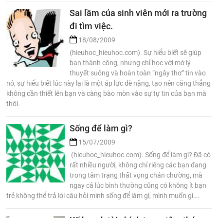
Sai lầm của sinh viên mới ra trường
đi tìm việc.
18/08/2009
(hieuhoc_hieuhoc.com). Sự hiểu biết sẽ giúp
bạn thành công, nhưng chỉ học với mớ lý
thuyết suông và hoàn toàn “ngây thơ” tin vào
nó, sự hiểu biết lúc này lại là một áp lực đè nặng, tạo nên căng thẳng
không cần thiết lên bạn và càng bào mòn vào sự tự tin của bạn mà
thôi.
Sống để làm gì?
15/07/2009
(hieuhoc_hieuhoc.com). Sống để làm gì? Đã có
rất nhiều người, không chỉ riêng các bạn đang
trong tâm trạng thất vọng chán chường, mà
ngay cả lúc bình thường cũng có không ít bạn
trẻ không thể trả lời câu hỏi mình sống để làm gì, mình muốn gì….