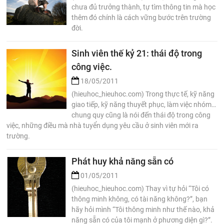
chưa đủ trưởng thành, tự tìm thông tin mà học
thêm đó chính là cách vững bước trên trường
đời.
Sinh viên thế kỷ 21: thái độ trong
công việc.
18/05/2011
(hieuhoc_hieuhoc.com) Trong thực tế, kỹ năng
giao tiếp, kỹ năng thuyết phục, làm việc nhóm…
chung quy cũng là nói đến thái độ trong công
việc, những điều mà nhà tuyển dụng yêu cầu ở sinh viên mới ra
trường.
Phát huy khả năng sẵn có
01/05/2011
(hieuhoc_hieuhoc.com) Thay vì tự hỏi “Tôi có
thông minh không, có tài năng không?”, bạn
hãy hỏi mình “Tôi thông minh như thế nào, khả
năng sẵn có của tôi mạnh ở phương diện gì?”.