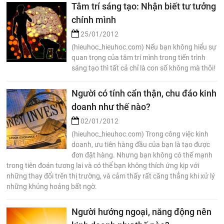
Tâm trí sáng tạo: Nhận biết tư tưởng
chính mình
25/01/2012
(hieuhoc_hieuhoc.com) Nếu bạn không hiểu sự
quan trọng của tâm trí mình trong tiến trình
sáng tạo thì tất cả chỉ là con số không mà thôi!
Người có tính cẩn thận, chu đáo kinh
doanh như thế nào?
02/01/2012
(hieuhoc_hieuhoc.com) Trong công việc kinh
doanh, ưu tiên hàng đầu của bạn là tạo được
đơn đặt hàng. Nhưng bạn không có thế mạnh
trong tiên đoán tương lai và có thể bạn không thích ứng kịp với
những thay đổi trên thị trường, và cảm thấy rất căng thẳng khi xử lý
những khủng hoảng bất ngờ.
Người hướng ngoại, năng động nên