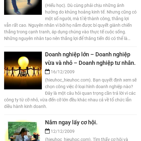
(Hiếu học). Dù cùng phải chịu những ảnh
hưởng do khủng hoảng kinh tế. Nhưng cũng có
một số người, mà tỉ lệ thành công, thắng lợi
vẫn rất cao. Nguyên nhân vì bởi họ nắm được bí quyết giành chiến
thắng trong cạnh tranh, áp dụng chúng vào thực tế cuộc sống.
Những nguyên nhân tạo nên thắng lợi để thăng tiến đó có thể là…
Doanh nghiệp lớn – Doanh nghiệp
vừa và nhỏ – Doanh nghiệp tư nhân.
16/12/2009
(hieuhoc_hieuhoc.com). Bạn quyết định xem sẽ
chọn công việc ở loại hình doanh nghiệp nào?
Đây là một câu hỏi quan trọng cần trả lời vì các
công ty từ cỡ nhỏ, vừa đến cỡ lớn đều khác nhau cả về tổ chức lẫn
diều hành kinh doanh.
Nắm ngay lấy cơ hội.
12/12/2009
(hieuhoc_hieuhoc.com). Tìm thấy cơ hội và