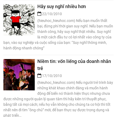
Hãy suy nghĩ nhiều hơn
22/10/2010
(hieuhoc_hieuhoc.com) Nếu bạn muốn thất
bại, đừng phí thời gian suy nghĩ. Nếu bạn muốn
thành công, hãy suy nghĩ thật nhiều. Suy nghĩ
là một cách đầu tư có lợi nhất vào công ty của
bạn, vào sự nghiệp và cuộc sống của bạn: “Suy nghĩ thông minh,
hành động nhanh chóng”
Niềm tin: vốn liếng của doanh nhân
trẻ
17/10/2010
(hieuhoc_hieuhoc.com) Nếu người trẻ trình bày
những khát khao chính đáng và muốn hành
động để biến nó thành hiện thực nhưng chưa
được những người quản lý quan tâm thì hãy kiên trì thuyết phục,
bằng tất cả mọi cách; nếu họ vẫn không cho chúng ta cơ hội thì tốt
nhất nên đi tìm “ông chủ” mới, để bạn thực sự được trọng dụng và
phát triển…