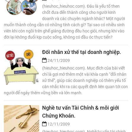
(hieuhoc_hieuhoc.com). Đâu là yếu tố then
chốt đưa đến thành công cho người kinh
doanh và các chuyên ngành khác? Một người
muốn thành công cần có những tính cách gì? Tại sao có nhiều sinh
viên khi còn ngồi trên ghế giảng đường đều học giỏi, nhưng khi vào
đời lại không đuổi kịp cuộc sống, không có đầu óc thực tiển?
Đối nhân xử thế tại doanh nghiệp.
24/11/2009
(hieuhoc_hieuhoc.com). Mục đích của bài viết
chỉ là gợi mở thêm một vài khía cạnh “đối nhân
xử thế”, giúp các doanh nghiệp có thêm yếu tố
cân nhắc khi ra các quyết định liên quan tới con
người để ngày thêm vững bền và lớn mạnh.
Nghề tư vấn Tài Chính & môi giới
Chứng Khoán.
12/11/2009
(hieuhoc_hieuhoc.com). Nghề tư vấn tài chính