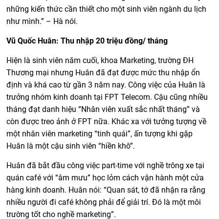
những kiến thức cần thiết cho một sinh viên ngành du lịch
như mình.” – Hà nói.
Vũ Quốc Huân: Thu nhập 20 triệu đồng/ tháng
Hiện là sinh viên năm cuối, khoa Marketing, trường ĐH
Thương mại nhưng Huân đã đạt được mức thu nhập ổn
định và khá cao từ gần 3 năm nay. Công việc của Huân là
trưởng nhóm kinh doanh tại FPT Telecom. Cậu cũng nhiều
tháng đạt danh hiệu “Nhân viên xuất sắc nhất tháng” và
còn được treo ảnh ở FPT nữa. Khác xa với tưởng tượng về
một nhân viên marketing “tinh quái”, ấn tượng khi gặp
Huân là một cậu sinh viên “hiền khô”.
Huân đã bắt đầu công việc part-time với nghề trông xe tại
quán café với “âm mưu” học lỏm cách vận hành một cửa
hàng kinh doanh. Huân nói: “Quan sát, tớ đã nhận ra rằng
nhiều người đi café không phải để giải trí. Đó là một môi
trường tốt cho nghề marketing”.