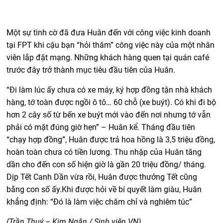
Một sự tình cờ đã đưa Huân đến với công việc kinh doanh
tại FPT khi cậu bạn “hỏi thăm” công việc này của một nhân
viên lắp đặt mạng. Những khách hàng quen tại quán café
trước đây trở thành mục tiêu đầu tiên của Huân.
“Đi làm lúc ấy chưa có xe máy, ký hợp đồng tận nhà khách
hàng, tớ toàn được ngồi ô tô… 60 chỗ (xe buýt). Có khi đi bộ
hơn 2 cây số từ bến xe buýt mới vào đến nơi nhưng tớ vẫn
phải có mặt đúng giờ hẹn” – Huân kể. Tháng đầu tiên
“chạy hợp đồng”, Huân được trả hoa hồng là 3,5 triệu đồng,
hoàn toàn chưa có tiền lương. Thu nhập của Huân tăng
dần cho đến con số hiện giờ là gần 20 triệu đồng/ tháng.
Dịp Tết Canh Dần vừa rồi, Huân được thưởng Tết cũng
bằng con số ấy.Khi được hỏi về bí quyết làm giàu, Huân
khẳng định: “Đó là làm việc chăm chỉ và nghiêm túc”
(Trần Thuý – Kim Ngân / Sinh viên VN)