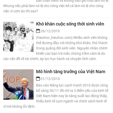
bản thân mình và không bao giờ chịu làm nô lệ.
Nhưng nếu phải làm nô lệ cho công việc kể cả làm nô lệ cho công
việc vì cơm áo thì sao?
Khó khăn cuộc sống thời sinh viên
26/12/2010
(hieuhoc_hieuhoc.com) Nhiều sinh viên không
thể đương đầu với những khó khăn, thử thách
trong quãng đời sinh viên. Nguyên nhân chính
khiến các bạn trẻ mắc chứng trầm cảm là do
các vấn đề về tài chính, áp lực học hành và chuyện tình cảm.
Mô hình tăng trưởng của Việt Nam
01/12/2010
Báo cáo Năng lực cạnh tranh 2010 được công
bố sáng 30/11 đã chỉ ra 3 điểm yếu của kinh tế
Việt Nam hiện nay là năng suất lao động thấp,
thiếu kinh tế cụm ngành và chính sách kinh tế
vĩ mô không ổn định.