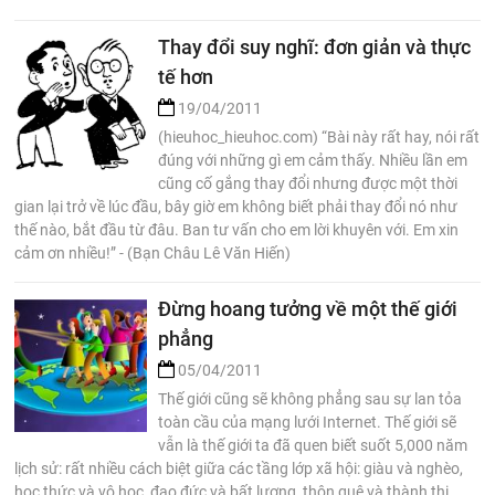
Thay đổi suy nghĩ: đơn giản và thực
tế hơn
19/04/2011
(hieuhoc_hieuhoc.com) “Bài này rất hay, nói rất
đúng với những gì em cảm thấy. Nhiều lần em
cũng cố gắng thay đổi nhưng được một thời
gian lại trở về lúc đầu, bây giờ em không biết phải thay đổi nó như
thế nào, bắt đầu từ đâu. Ban tư vấn cho em lời khuyên với. Em xin
cảm ơn nhiều!” - (Bạn Châu Lê Văn Hiến)
Đừng hoang tưởng về một thế giới
phẳng
05/04/2011
Thế giới cũng sẽ không phẳng sau sự lan tỏa
toàn cầu của mạng lưới Internet. Thế giới sẽ
vẫn là thế giới ta đã quen biết suốt 5,000 năm
lịch sử: rất nhiều cách biệt giữa các tầng lớp xã hội: giàu và nghèo,
học thức và vô học, đạo đức và bất lương, thôn quê và thành thị,