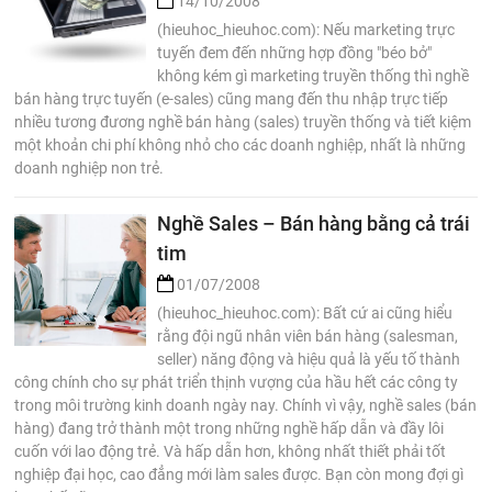
14/10/2008
(hieuhoc_hieuhoc.com): Nếu marketing trực
tuyến đem đến những hợp đồng "béo bở"
không kém gì marketing truyền thống thì nghề
bán hàng trực tuyến (e-sales) cũng mang đến thu nhập trực tiếp
nhiều tương đương nghề bán hàng (sales) truyền thống và tiết kiệm
một khoản chi phí không nhỏ cho các doanh nghiệp, nhất là những
doanh nghiệp non trẻ.
Nghề Sales – Bán hàng bằng cả trái
tim
01/07/2008
(hieuhoc_hieuhoc.com): Bất cứ ai cũng hiểu
rằng đội ngũ nhân viên bán hàng (salesman,
seller) năng động và hiệu quả là yếu tố thành
công chính cho sự phát triển thịnh vượng của hầu hết các công ty
trong môi trường kinh doanh ngày nay. Chính vì vậy, nghề sales (bán
hàng) đang trở thành một trong những nghề hấp dẫn và đầy lôi
cuốn với lao động trẻ. Và hấp dẫn hơn, không nhất thiết phải tốt
nghiệp đại học, cao đẳng mới làm sales được. Bạn còn mong đợi gì