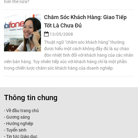
hơn thế nữa?
Chăm Sóc Khách Hàng: Giao Tiếp
Tốt Là Chưa Đủ
13/05/2008
Thuật ngữ "chăm sóc khách hàng" thường
được hiểu một cách không đầy đủ là sự chào
đón nhiệt tình đối với khách hàng của các nhân
viên bán hàng. Tuy nhiên tiếp xúc với khách hàng chỉ là một phần
trong chiến lược chăm sóc khách hàng của doanh nghiệp.
Thông tin chung
-
Về đầu trang chủ
-
Gương sáng
-
Hướng nghiệp
-
Tuyển sinh
-
Tin tức Giáo dục