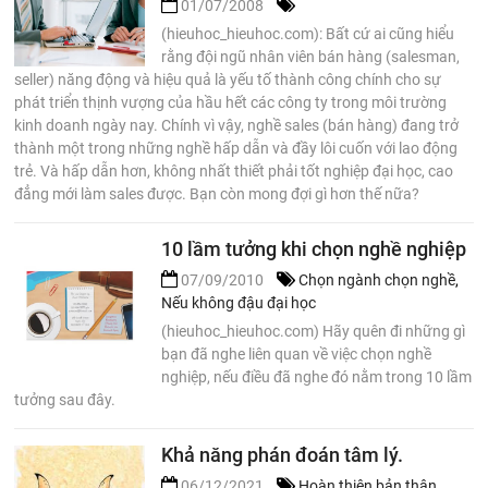
01/07/2008
(hieuhoc_hieuhoc.com): Bất cứ ai cũng hiểu
rằng đội ngũ nhân viên bán hàng (salesman,
seller) năng động và hiệu quả là yếu tố thành công chính cho sự
phát triển thịnh vượng của hầu hết các công ty trong môi trường
kinh doanh ngày nay. Chính vì vậy, nghề sales (bán hàng) đang trở
thành một trong những nghề hấp dẫn và đầy lôi cuốn với lao động
trẻ. Và hấp dẫn hơn, không nhất thiết phải tốt nghiệp đại học, cao
đẳng mới làm sales được. Bạn còn mong đợi gì hơn thế nữa?
10 lầm tưởng khi chọn nghề nghiệp
07/09/2010
Chọn ngành chọn nghề
,
Nếu không đậu đại học
(hieuhoc_hieuhoc.com) Hãy quên đi những gì
bạn đã nghe liên quan về việc chọn nghề
nghiệp, nếu điều đã nghe đó nằm trong 10 lầm
tưởng sau đây.
Khả năng phán đoán tâm lý.
06/12/2021
Hoàn thiện bản thân