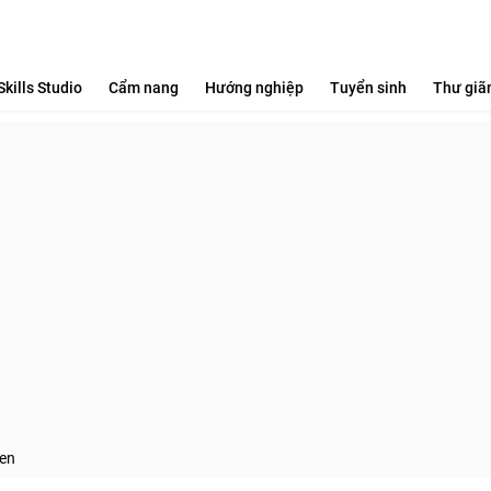
Skills Studio
Cẩm nang
Hướng nghiệp
Tuyển sinh
Thư giã
Ten