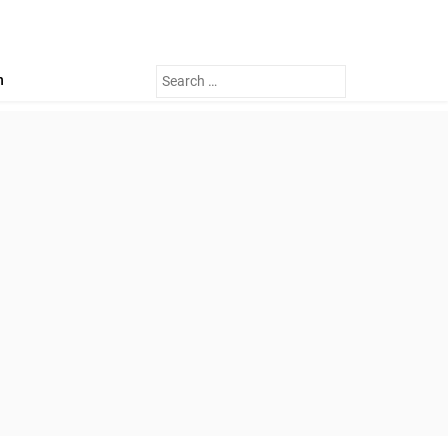
Search
n
for: