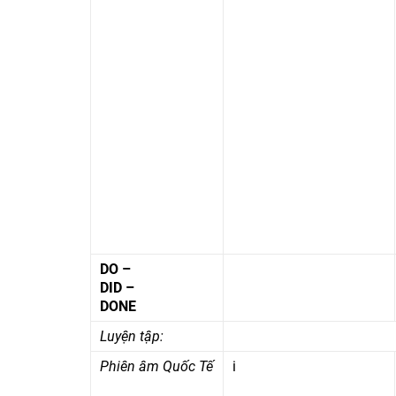
DO –
DID –
DONE
Luyện tập:
Phiên âm Quốc Tế
i