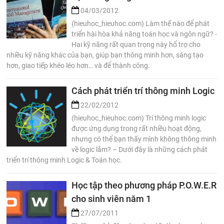
04/03/2012
(hieuhoc_hieuhoc.com) Làm thế nào để phát
triển hài hòa khả năng toán học và ngôn ngữ? -
Hai kỹ năng rất quan trọng này hổ trợ cho
nhiều kỹ năng khác của bạn, giúp bạn thông minh hơn, sáng tạo
hơn, giao tiếp khéo léo hơn… và để thành công.
Cách phát triển trí thông minh Logic
22/02/2012
(hieuhoc_hieuhoc.com) Trí thông minh logic
được ứng dụng trong rất nhiều hoạt động,
nhưng có thể bạn thấy mình không thông minh
về logic lắm? – Dưới đây là những cách phát
triển trí thông minh Logic & Toán học.
Học tập theo phương pháp P.O.W.E.R
cho sinh viên năm 1
27/07/2011