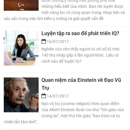
được những ý tưởng mới, phong phú hóa
những hiểu biết của mình. Bạn rèn luyện được
một năng lực vô cùng quan trọng: nhạy bén và
sâu sắc trong việc tìm kiếm ý tưởng và giải quyết vấn đề.
Luyện tập ra sao để phát triển IQ?
16/07/2017
Nghiên cứu cho thấy người có chỉ số IQ trên
140 thu nhập gấp 6 lần người khác. Liệu có
cách nào để 'luyện' IQ?
Quan niệm của Einstein về Đạo Vũ
Trụ
14/07/2017
Đạo vũ trụ (cosmic religion) theo quan điểm
của Albert Einstein được coi như “tôn giáo của
tương lai”, một thứ tôn giáo “bao trùm cả tự
nhiên lẫn tâm linh”,