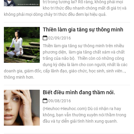
trị trong tương lai? Rõ ràng, không phải mọi
kho tri thức đều nhanh chóng mất đi giá trị và
không phải mọi dòng chảy tri thức đều đem lại hiệu quả.
Thiền làm gia tăng sự thông minh
02/09/2016
Thiền làm gia tăng sự thông minh trên nhiều
phương diện, làm gia tăng chất xám và chất
trắng của não bộ. Thiền còn có những công
dụng kỳ diệu là làm cho con người, nhất là các
doanh gia, giám đốc, cấp lãnh đạo, giáo chức, học sinh, sinh viên…,
thông minh hơn.
Biết điều mình đang thầm nói.
09/08/2016
(Hieuhoc-Hieuhoc.com) Dù có nhận ra hay
không, bạn vẫn thường xuyên nói thầm trong
đầu và tự diễn giải tình hình xung quanh.