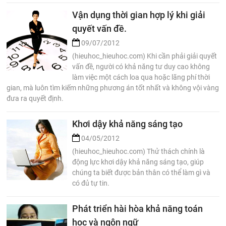
Vận dụng thời gian hợp lý khi giải
quyết vấn đề.
09/07/2012
(hieuhoc_hieuhoc.com) Khi cần phải giải quyết
vấn đề, người có khả năng tư duy cao không
làm việc một cách loa qua hoặc lãng phí thời
gian, mà luôn tìm kiếm những phương án tốt nhất và không vội vàng
đưa ra quyết định.
Khơi dậy khả năng sáng tạo
04/05/2012
(hieuhoc_hieuhoc.com) Thử thách chính là
động lực khơi dậy khả năng sáng tạo, giúp
chúng ta biết được bản thân có thể làm gì và
có đủ tự tin.
Phát triển hài hòa khả năng toán
học và ngôn ngữ