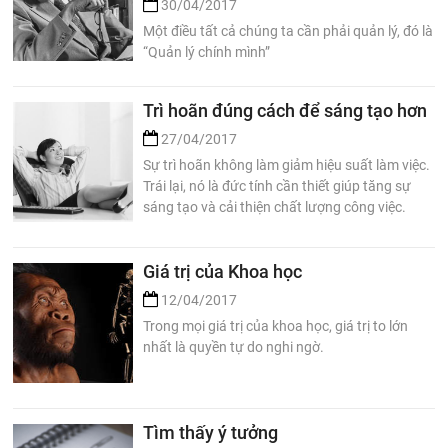
30/04/2017
Một điều tất cả chúng ta cần phải quản lý, đó là
“Quản lý chính mình”
Trì hoãn đúng cách để sáng tạo hơn
27/04/2017
Sự trì hoãn không làm giảm hiệu suất làm việc.
Trái lại, nó là đức tính cần thiết giúp tăng sự
sáng tạo và cải thiện chất lượng công việc.
Giá trị của Khoa học
12/04/2017
Trong mọi giá trị của khoa học, giá trị to lớn
nhất là quyền tự do nghi ngờ.
Tìm thấy ý tưởng