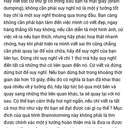
Hãy viết bất cứ thứ gì có trong đầu bạn ra mặt giấy (brain
dumping), không cần phải suy nghĩ nó là một ý tưởng tốt
hay chỉ là một suy nghĩ thoảng qua trong đầu. Bạn càng
không cần phải bận tâm đến việc mình có viết đẹp, ngay
hàng thẳng lối hay không, nếu cần diễn tả một hình ảnh, cứ
việc vẽ ra nếu bạn thích, nhưng hãy phác hoạ thật nhanh
chóng, hay khi phát hiện ra mình viết sai thì cũng chẳng
cần phải quay lại để sửa chữa, hãy để suy nghĩ của bạn
liên tục. Đừng chỉ suy nghĩ về chỉ 1 thứ mà hãy suy nghĩ
đến tất cả những thứ có liên quan đến nó. Cứ viết và đừng
dừng bút để suy nghĩ. Nếu bạn dừng bút trong khoảng thời
gian dài hơn 10 giây, điều đó có nghĩa là bạn đã khai thác
quá nhiều về ý tưởng đó, hãy lập tức bỏ qua một bên và
quay sang những thứ liên quan khác, ta sẽ quay lại với nó
sau. Có thể bạn cảm thấy hơi ngớ ngẩn, nếu chỉ viết ra tất
cả mọi thứ như vậy thì bạn sẽ đạt được cái gì cụ thể ? Mục
đích của quá trình Brainstorming này không phải là tìm
được chính xác một ý tưởng hoàn thiện mà là đưa ra được