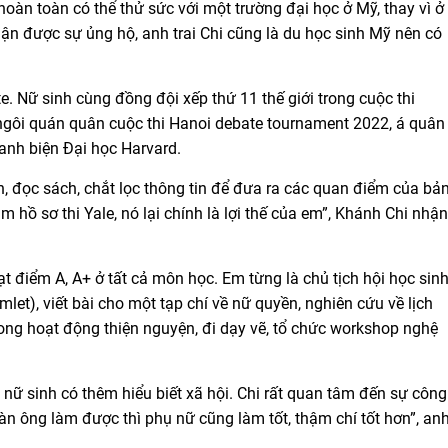
oàn toàn có thể thử sức với một trường đại học ở Mỹ, thay vì ở
hận được sự ủng hộ, anh trai Chi cũng là du học sinh Mỹ nên có
e. Nữ sinh cùng đồng đội xếp thứ 11 thế giới trong cuộc thi
ngôi quán quân cuộc thi Hanoi debate tournament 2022, á quân
anh biện Đại học Harvard.
h, đọc sách, chắt lọc thông tin để đưa ra các quan điểm của bả
 hồ sơ thi Yale, nó lại chính là lợi thế của em”, Khánh Chi nhận
 điểm A, A+ ở tất cả môn học. Em từng là chủ tịch hội học sin
let), viết bài cho một tạp chí về nữ quyền, nghiên cứu về lịch
ong hoạt động thiện nguyện, đi dạy vẽ, tổ chức workshop nghệ
nữ sinh có thêm hiểu biết xã hội. Chi rất quan tâm đến sự công
n ông làm được thì phụ nữ cũng làm tốt, thậm chí tốt hơn”, an