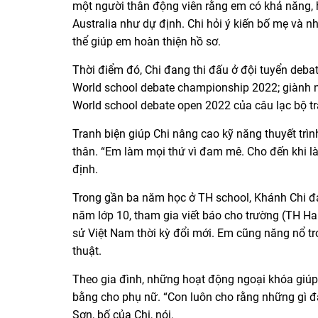
một người thân động viên rằng em có khả năng, h
Australia như dự định. Chi hỏi ý kiến bố mẹ và n
thể giúp em hoàn thiện hồ sơ.
Thời điểm đó, Chi đang thi đấu ở đội tuyển debat
World school debate championship 2022; giành 
World school debate open 2022 của câu lạc bộ tr
Tranh biện giúp Chi nâng cao kỹ năng thuyết trìn
thân. “Em làm mọi thứ vì đam mê. Cho đến khi làm
định.
Trong gần ba năm học ở TH school, Khánh Chi đạt
năm lớp 10, tham gia viết báo cho trường (TH Ham
sử Việt Nam thời kỳ đổi mới. Em cũng năng nổ tr
thuật.
Theo gia đình, những hoạt động ngoại khóa giúp 
bằng cho phụ nữ. “Con luôn cho rằng những gì đà
Sơn, bố của Chi, nói.