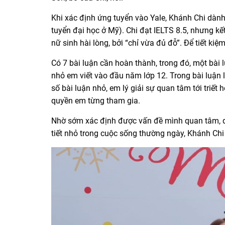
Khi xác định ứng tuyển vào Yale, Khánh Chi dành 
tuyển đại học ở Mỹ). Chi đạt IELTS 8.5, nhưng k
nữ sinh hài lòng, bởi “chỉ vừa đủ đỗ”. Để tiết kiệ
Có 7 bài luận cần hoàn thành, trong đó, một bài l
nhỏ em viết vào đầu năm lớp 12. Trong bài luận l
số bài luận nhỏ, em lý giải sự quan tâm tới triết
quyền em từng tham gia.
Nhờ sớm xác định được vấn đề mình quan tâm, dà
tiết nhỏ trong cuộc sống thường ngày, Khánh Chi