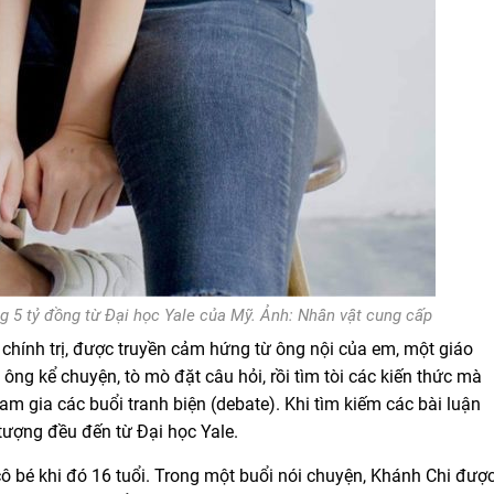
 5 tỷ đồng từ Đại học Yale của Mỹ.
Ảnh: Nhân vật cung cấp
 chính trị, được truyền cảm hứng từ ông nội của em, một giáo
ng kể chuyện, tò mò đặt câu hỏi, rồi tìm tòi các kiến thức mà
am gia các buổi tranh biện (debate). Khi tìm kiếm các bài luận
n tượng đều đến từ Đại học Yale.
cô bé khi đó 16 tuổi. Trong một buổi nói chuyện, Khánh Chi đượ