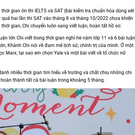
thời gian ôn thi IELTS và SAT (bài kiểm tra chuẩn hóa dùng xét
ết quả hai lần thi SAT vào tháng 8 và tháng 10/2022 chưa khiến
m thời gian, Chi chuyển luôn sang viết luận, hoàn tất hồ sơ.
uận lớn Chi viết trong thời gian nghỉ hè năm lớp 11 và 6 bài luậ
ớn, Khánh Chi nói về đam mê lịch sử, chính trị của mình. Ở một
 học Marx, tại sao em chọn Yale và một bài viết về tổ chức nữ
nh nhiều thời gian tìm hiểu về trường và chắt chiu những chi
 hoàn thành tất cả bài luận trong khoảng 5 tháng.