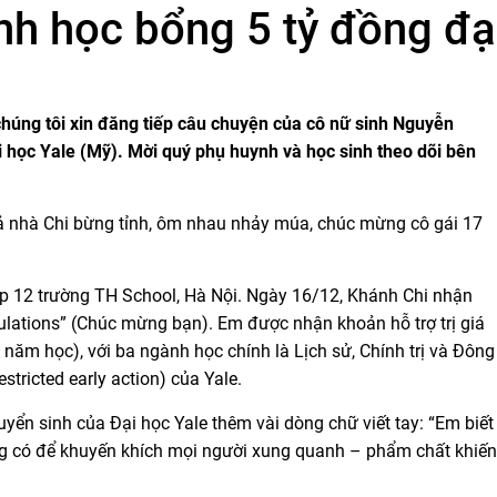
ành học bổng 5 tỷ đồng đ
chúng tôi xin đăng tiếp câu chuyện của cô nữ sinh Nguyễn
i học Yale (Mỹ). Mời quý phụ huynh và học sinh theo dõi bên
, cả nhà Chi bừng tỉnh, ôm nhau nhảy múa, chúc mừng cô gái 17
ớp 12 trường TH School, Hà Nội. Ngày 16/12, Khánh Chi nhận
tulations” (Chúc mừng bạn). Em được nhận khoản hỗ trợ trị giá
ăm học), với ba ngành học chính là Lịch sử, Chính trị và Đông
tricted early action) của Yale.
yển sinh của Đại học Yale thêm vài dòng chữ viết tay: “Em biết
 có để khuyến khích mọi người xung quanh – phẩm chất khiến