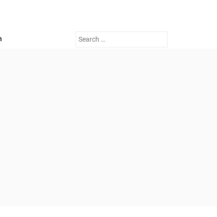
Search
n
for: