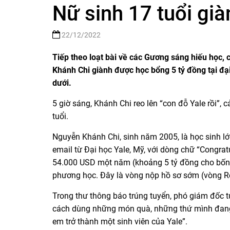
Nữ sinh 17 tuổi gi
22/12/2022
Tiếp theo loạt bài về các Gương sáng hiếu học, 
Khánh Chi giành được học bổng 5 tỷ đồng tại đạ
dưới.
5 giờ sáng, Khánh Chi reo lên “con đỗ Yale rồi”
tuổi.
Nguyễn Khánh Chi, sinh năm 2005, là học sinh l
email từ Đại học Yale, Mỹ, với dòng chữ “Congra
54.000 USD một năm (khoảng 5 tỷ đồng cho bốn n
phương học. Đây là vòng nộp hồ sơ sớm (vòng Res
Trong thư thông báo trúng tuyển, phó giám đốc tu
cách dùng những món quà, những thứ mình đang
em trở thành một sinh viên của Yale”.