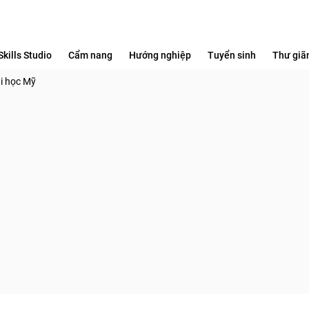
Skills Studio
Cẩm nang
Hướng nghiệp
Tuyển sinh
Thư giã
ại học Mỹ