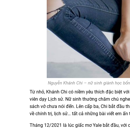
Nguyễn Khánh Chi – nữ sinh giành học bổng
Từ nhỏ, Khánh Chi có niềm yêu thích đặc biệt với
viên dạy Lịch sử. Nữ sinh thường chăm chú nghe ô
sách vở chưa nói đến. Lên cấp ba, Chi bắt đầu th
về chính trị, lịch sử… tất cả những bài viết em ấ
Tháng 12/2021 là lúc giấc mơ Yale bắt đầu, với 