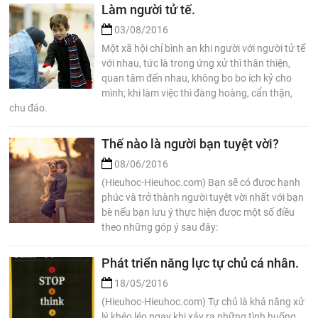
Làm người tử tế.
03/08/2016
Một xã hội chỉ bình an khi người với người tử tế
với nhau, tức là trong ứng xử thì thân thiện,
quan tâm đến nhau, không bo bo ích kỷ cho
mình; khi làm việc thì đàng hoàng, cẩn thận,
chu đáo.
Thế nào là người bạn tuyệt vời?
08/06/2016
(Hieuhoc-Hieuhoc.com) Bạn sẽ có được hạnh
phúc và trở thành người tuyệt vời nhất với bạn
bè nếu bạn lưu ý thực hiện được một số điều
theo những góp ý sau đây:
Phát triển năng lực tự chủ cá nhân.
18/05/2016
(Hieuhoc-Hieuhoc.com) Tự chủ là khả năng xử
lý khéo léo ngay khi xảy ra những tình huống