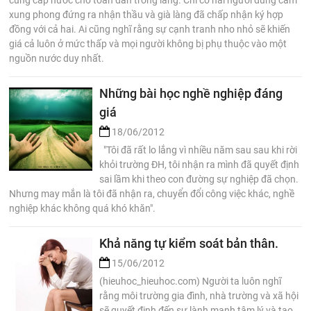
xung phong đứng ra nhận thầu và già làng đã chấp nhận ký hợp
đồng với cả hai. Ai cũng nghĩ rằng sự cạnh tranh nho nhỏ sẽ khiến
giá cả luôn ở mức thấp và mọi người không bị phụ thuộc vào một
nguồn nước duy nhất.
Những bài học nghề nghiệp đáng
giá
18/06/2012
"Tôi đã rất lo lắng vì nhiều năm sau sau khi rời
khỏi trường ĐH, tôi nhận ra mình đã quyết định
sai lầm khi theo con đường sự nghiệp đã chọn.
Nhưng may mắn là tôi đã nhận ra, chuyển đổi công việc khác, nghề
nghiệp khác không quá khó khăn".
Khả năng tự kiểm soát bản thân.
15/06/2012
(hieuhoc_hieuhoc.com) Người ta luôn nghĩ
rằng môi trường gia đình, nhà trường và xã hội
sẽ quyết định đến sự lành mạnh tâm lý và tạo