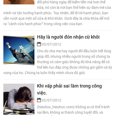
đối phó hàng ngày để kiếm tiền mà hơn thế
nữa, nó còn là nơi bạn thể hiện sự đam mê của
mình và tận hưởng hạnh phúc. Tuy nhiên, để đi tới hạnh phúc, bạn
cần vượt qua một số cửa ải khó khăn. Dưới đây là chìa khóa để mở
ra “cánh cửa hạnh phúc” trong công việc của bạn:
Hãy là người đón nhận cừ khôi
03/07/2012
Cho dù cha mẹ hay người đỡ đầu luôn hết lòng
giúp đỡ, nhưng nhiều người trong số chúng ta
thường có cảm giác không đủ khả năng để có
thể liên tục đáp ứng được những gửi gắm và kỳ
vọng của họ. Chúng ta luôn thấy mình chưa đủ giỏi.
Khi vấp phải sai lầm trong công
việc.
02/07/2012
(hieuhoc_hieuhoc.com) Không ai có thể tránh
sai lầm, không ai thành công tuyệt đối, và