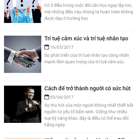
Có 5 điều trong cuộc đời cần học ngay lập tức,
mà những điều này chúng ta hoàn toàn không
được dạy ở trường học
Trí tuệ cảm xúc và trí tuệ nhân tạo
16/05/2017
Sự phát triển của trí tuệ nhân tạo càng nhấn
mạnh tầm quan trọng của trí tuệ cảm xúc.
Cách để trở thành người có sức hút
05/04/2017
Sự thu hút của một người không nhất thiết bắt
nguồn từ yếu tố bẩm sinh. Giống như nhiều
loại kỹ năng khác, đây là điều có thể trau dồi
hằng ngày.