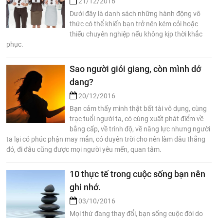
21/12/2016
Dưới đây là danh sách những hành động vô
thức có thể khiến bạn trở nên kém cỏi hoặc
thiếu chuyên nghiệp nếu không kịp thời khắc
phục.
Sao người giỏi giang, còn mình dở
dang?
20/12/2016
Bạn cảm thấy mình thật bất tài vô dụng, cùng
trạc tuổi người ta, có cùng xuất phát điểm về
bằng cấp, về trình độ, về năng lực nhưng người
ta lại có phúc phận may mắn, có duyên trời cho nên làm đâu thắng
đó, đi đâu cũng được mọi người yêu mến, quan tâm.
10 thực tế trong cuộc sống bạn nên
ghi nhớ.
03/10/2016
Mọi thứ đang thay đổi, bạn sống cuộc đời do