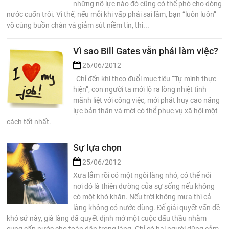
những nỗ lực nào đó cũng có thể phó cho dòng
nước cuốn trôi. Vì thế, nếu mỗi khi vấp phải sai lầm, bạn “luôn luôn”
vô cùng buồn chán và giảm sút niềm tin, thì...
Vì sao Bill Gates vẫn phải làm việc?
26/06/2012
Chỉ đến khi theo đuổi mục tiêu “Tự mình thực
hiện”, con người ta mới lộ ra lòng nhiệt tình
mãnh liệt với công việc, mới phát huy cao năng
lực bản thân và mới có thể phục vụ xã hội một
cách tốt nhất.
Sự lựa chọn
25/06/2012
Xưa lắm rồi có một ngôi làng nhỏ, có thể nói
nơi đó là thiên đường của sự sống nếu không
có một khó khăn. Nếu trời không mưa thì cả
làng không có nước dùng. Để giải quyết vấn đề
khó sử này, già làng đã quyết định mở một cuộc đấu thầu nhằm
cung cấp nước cho toàn dân trong làng. Chỉ có hai người dũng cảm