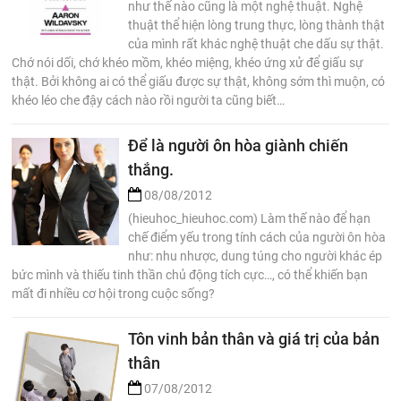
như thế nào cũng là một nghệ thuật. Nghệ
thuật thể hiện lòng trung thực, lòng thành thật
của mình rất khác nghệ thuật che dấu sự thật.
Chớ nói dối, chớ khéo mồm, khéo miệng, khéo ứng xử để giấu sự
thật. Bởi không ai có thể giấu được sự thật, không sớm thì muộn, có
khéo léo che đậy cách nào rồi người ta cũng biết…
Để là người ôn hòa giành chiến
thắng.
08/08/2012
(hieuhoc_hieuhoc.com) Làm thế nào để hạn
chế điểm yếu trong tính cách của người ôn hòa
như: nhu nhược, dung túng cho người khác ép
bức mình và thiếu tinh thần chủ động tích cực…, có thể khiến bạn
mất đi nhiều cơ hội trong cuộc sống?
Tôn vinh bản thân và giá trị của bản
thân
07/08/2012