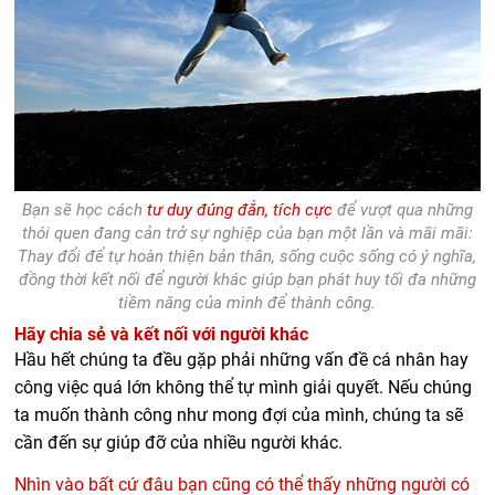
Bạn sẽ học cách
tư duy đúng đắn, tích cực
để vượt qua những
thói quen đang cản trở sự nghiệp của bạn một lần và mãi mãi:
Thay đổi để tự hoàn thiện bản thân, sống cuộc sống có ý nghĩa,
đồng thời kết nối để người khác giúp bạn phát huy tối đa những
tiềm năng của mình để thành công.
Hãy chia sẻ và kết nối với người khác
Hầu hết chúng ta đều gặp phải những vấn đề cá nhân hay
công việc quá lớn không thể tự mình giải quyết. Nếu chúng
ta muốn thành công như mong đợi của mình, chúng ta sẽ
cần đến sự giúp đỡ của nhiều người khác.
Nhìn vào bất cứ đâu bạn cũng có thể thấy những người có