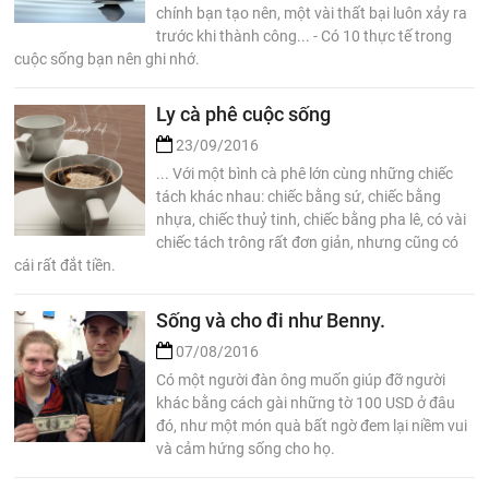
chính bạn tạo nên, một vài thất bại luôn xảy ra
trước khi thành công... - Có 10 thực tế trong
cuộc sống bạn nên ghi nhớ.
Ly cà phê cuộc sống
23/09/2016
... Với một bình cà phê lớn cùng những chiếc
tách khác nhau: chiếc bằng sứ, chiếc bằng
nhựa, chiếc thuỷ tinh, chiếc bằng pha lê, có vài
chiếc tách trông rất đơn giản, nhưng cũng có
cái rất đắt tiền.
Sống và cho đi như Benny.
07/08/2016
Có một người đàn ông muốn giúp đỡ người
khác bằng cách gài những tờ 100 USD ở đâu
đó, như một món quà bất ngờ đem lại niềm vui
và cảm hứng sống cho họ.