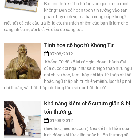
Bạn có thực sự tin tưởng vào giá trị của mình
không? Bạn có hoàn toàn tin tưởng vào sản
phẩm hay dịch vụ mà bạn cung cấp không?
Nếu tất cả các câu trả lời là có, thì trách nhiệm của bạn là làm cho
càng nhiều người biết về điều đó càng tốt.
Tinh hoa cổ học từ Khổng Tử
07/08/2012
Khổng-Tử đã kể lại các giai-đoạn thành-đạt
của cuộc đời ngài như sau: "Ngô thập hữu ngũ
nhi chí vu học, tam thập nhi lập, tứ thập nhi bất
hoặc, ngũ thập nhi tri thiên-mệnh, lục thập nhi
nhĩ thuận, và thất thập nhi tùng tâm sở dục bất du củ"
Khả năng kiềm chế sự tức giận & bị
tổn thương.
01/08/2012
(hieuhoc_hieuhoc.com) Nếu để tinh thần quá
kích động khi tức giận hoặc bị tổn thương sẽ