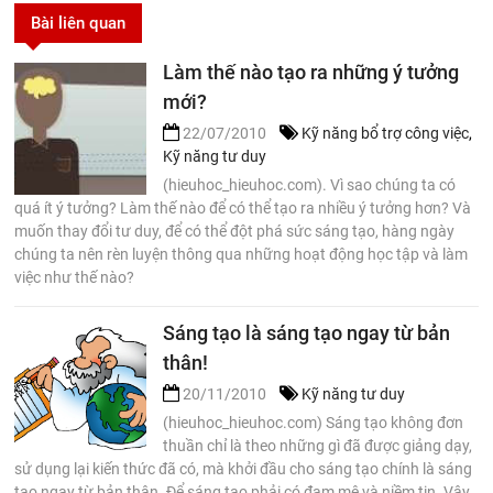
Bài liên quan
Làm thế nào tạo ra những ý tưởng
mới?
22/07/2010
Kỹ năng bổ trợ công việc
,
Kỹ năng tư duy
(hieuhoc_hieuhoc.com). Vì sao chúng ta có
quá ít ý tưởng? Làm thế nào để có thể tạo ra nhiều ý tưởng hơn? Và
muốn thay đổi tư duy, để có thể đột phá sức sáng tạo, hàng ngày
chúng ta nên rèn luyện thông qua những hoạt động học tập và làm
việc như thế nào?
Sáng tạo là sáng tạo ngay từ bản
thân!
20/11/2010
Kỹ năng tư duy
(hieuhoc_hieuhoc.com) Sáng tạo không đơn
thuần chỉ là theo những gì đã được giảng dạy,
sử dụng lại kiến thức đã có, mà khởi đầu cho sáng tạo chính là sáng
tạo ngay từ bản thân. Để sáng tạo phải có đam mê và niềm tin. Vậy,