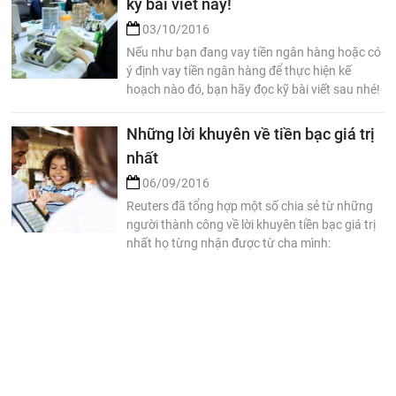
kỹ bài viết này!
03/10/2016
Nếu như bạn đang vay tiền ngân hàng hoặc có
ý định vay tiền ngân hàng để thực hiện kế
hoạch nào đó, bạn hãy đọc kỹ bài viết sau nhé!
Những lời khuyên về tiền bạc giá trị
nhất
06/09/2016
Reuters đã tổng hợp một số chia sẻ từ những
người thành công về lời khuyên tiền bạc giá trị
nhất họ từng nhận được từ cha mình:
Bạn thực sự đầy đủ khi không phô
trương.
02/09/2016
Jim McCann – nhà sáng lập công ty 1-800
Flowers và duy trì nó phát triển suốt 40 năm