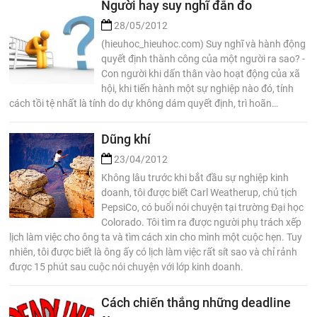
Người hay suy nghĩ đắn đo
28/05/2012
(hieuhoc_hieuhoc.com) Suy nghĩ và hành động
quyết định thành công của một người ra sao? -
Con người khi dấn thân vào hoạt động của xã
hội, khi tiến hành một sự nghiệp nào đó, tính
cách tồi tệ nhất là tính do dự không dám quyết định, trì hoãn…
Dũng khí
23/04/2012
Không lâu trước khi bắt đầu sự nghiệp kinh
doanh, tôi được biết Carl Weatherup, chủ tịch
PepsiCo, có buổi nói chuyện tại trường Đại học
Colorado. Tôi tìm ra được người phụ trách xếp
lịch làm việc cho ông ta và tìm cách xin cho mình một cuộc hẹn. Tuy
nhiên, tôi được biết là ông ấy có lịch làm việc rất sít sao và chỉ rảnh
được 15 phút sau cuộc nói chuyện với lớp kinh doanh.
Cách chiến thắng những deadline