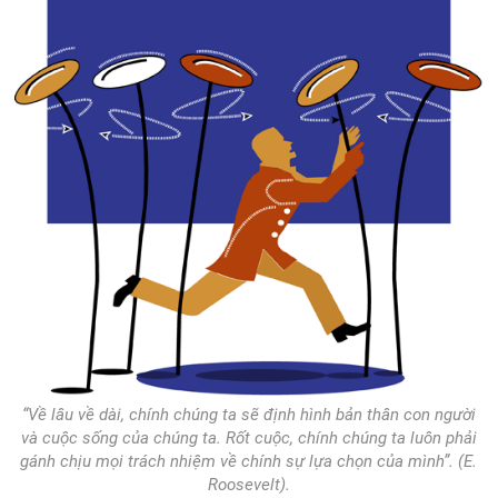
“Về lâu về dài, chính chúng ta sẽ định hình bản thân con người
và cuộc sống của chúng ta. Rốt cuộc, chính chúng ta luôn phải
gánh chịu mọi trách nhiệm về chính sự lựa chọn của mình”. (E.
Roosevelt).