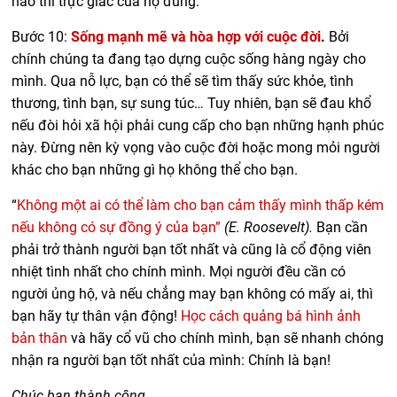
nào thì trực giác của họ đúng.
Bước 10:
Sống mạnh mẽ và hòa hợp với cuộc đời
.
Bởi
chính chúng ta đang tạo dựng cuộc sống hàng ngày cho
mình. Qua nỗ lực, bạn có thể sẽ tìm thấy sức khỏe, tình
thương, tình bạn, sự sung túc… Tuy nhiên, bạn sẽ đau khổ
nếu đòi hỏi xã hội phải cung cấp cho bạn những hạnh phúc
này. Đừng nên kỳ vọng vào cuộc đời hoặc mong mỏi người
khác cho bạn những gì họ không thể cho bạn.
“
Không một ai có thể làm cho bạn cảm thấy mình thấp kém
nếu không có sự đồng ý của bạn”
(E. Roosevelt).
Bạn cần
phải trở thành người bạn tốt nhất và cũng là cổ động viên
nhiệt tình nhất cho chính mình. Mọi người đều cần có
người ủng hộ, và nếu chẳng may bạn không có mấy ai, thì
bạn hãy tự thân vận động!
Học cách quảng bá hình ảnh
bản thân
và hãy cổ vũ cho chính mình, bạn sẽ nhanh chóng
nhận ra người bạn tốt nhất của mình: Chính là bạn!
Chúc bạn thành công