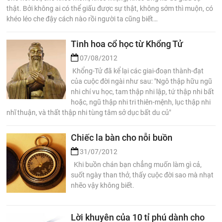
thật. Bởi không ai có thể giấu được sự thật, không sớm thì muộn, có
khéo léo che đậy cách nào rồi người ta cũng biết…
Tinh hoa cổ học từ Khổng Tử
07/08/2012
Khổng-Tử đã kể lại các giai-đoạn thành-đạt
của cuộc đời ngài như sau: "Ngô thập hữu ngũ
nhi chí vu học, tam thập nhi lập, tứ thập nhi bất
hoặc, ngũ thập nhi tri thiên-mệnh, lục thập nhi
nhĩ thuận, và thất thập nhi tùng tâm sở dục bất du củ"
Chiếc la bàn cho nỗi buồn
31/07/2012
Khi buồn chán bạn chẳng muốn làm gì cả,
suốt ngày than thở, thấy cuộc đời sao mà nhạt
nhẽo vậy không biết.
Lời khuyên của 10 tỉ phú dành cho