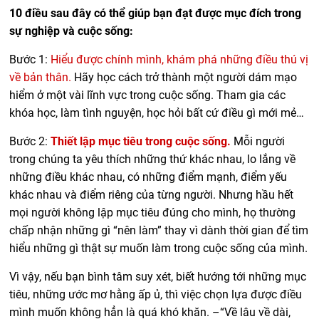
10 điều sau đây có thể giúp bạn đạt được mục đích trong
sự nghiệp và cuộc sống:
Bước 1:
Hiểu được chính mình, khám phá những điều thú vị
về bản thân.
Hãy học cách trở thành một người dám mạo
hiểm ở một vài lĩnh vực trong cuộc sống. Tham gia các
khóa học, làm tình nguyện, học hỏi bất cứ điều gì mới mẻ…
Bước 2:
Thiết lập mục tiêu trong cuộc sống.
Mỗi người
trong chúng ta yêu thích những thứ khác nhau, lo lắng về
những điều khác nhau, có những điểm mạnh, điểm yếu
khác nhau và điểm riêng của từng người. Nhưng hầu hết
mọi người không lập mục tiêu đúng cho mình, họ thường
chấp nhận những gì “nên làm” thay vì dành thời gian để tìm
hiểu những gì thật sự muốn làm trong cuộc sống của mình.
Vì vậy, nếu bạn bình tâm suy xét, biết hướng tới những mục
tiêu, những ước mơ hằng ấp ủ, thì việc chọn lựa được điều
mình muốn không hẳn là quá khó khăn. –“Về lâu về dài,