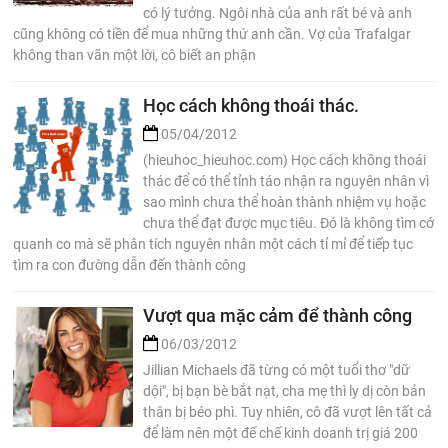
có lý tưởng. Ngôi nhà của anh rất bé và anh
cũng không có tiền để mua những thứ anh cần. Vợ của Trafalgar
không than vãn một lời, cô biết an phận
Học cách không thoái thác.
05/04/2012
(hieuhoc_hieuhoc.com) Học cách không thoái
thác để có thể tỉnh táo nhận ra nguyên nhân vì
sao mình chưa thể hoàn thành nhiệm vụ hoặc
chưa thể đạt được mục tiêu. Đó là không tìm cớ
quanh co mà sẽ phân tích nguyên nhân một cách tỉ mỉ để tiếp tục
tìm ra con đường dẫn đến thành công
Vượt qua mặc cảm để thành công
06/03/2012
Jillian Michaels đã từng có một tuổi thơ "dữ
dội", bị bạn bè bắt nạt, cha mẹ thì ly dị còn bản
thân bị béo phì. Tuy nhiên, cô đã vượt lên tất cả
để làm nên một đế chế kinh doanh trị giá 200