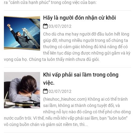
ra “cánh cửa hạnh phúc” trong công việc của bạn:
Hãy là người đón nhận cừ khôi
03/07/2012
Cho dù cha mẹ hay người đỡ đầu luôn hết lòng
giúp đỡ, nhưng nhiều người trong số chúng ta
thường có cảm giác không đủ khả năng để có
thể liên tục đáp ứng được những gửi gắm và kỳ
vọng của họ. Chúng ta luôn thấy mình chưa đủ giỏi.
Khi vấp phải sai lầm trong công
việc.
02/07/2012
(hieuhoc_hieuhoc.com) Không ai có thể tránh
sai lầm, không ai thành công tuyệt đối, và
những nỗ lực nào đó cũng có thể phó cho dòng
nước cuốn trôi. Vì thế, nếu mỗi khi vấp phải sai lầm, bạn “luôn luôn”
vô cùng buồn chán và giảm sút niềm tin, thì...