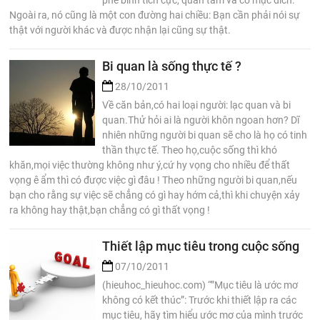
phê bình tích cực, quan tâm và có mục đích.
Ngoài ra, nó cũng là một con đường hai chiều: Bạn cần phải nói sự
thật với người khác và được nhận lại cũng sự thật.
Bi quan là sống thực tế ?
28/10/2011
Về căn bản,có hai loại người: lạc quan và bi
quan.Thử hỏi ai là người khôn ngoan hơn? Dĩ
nhiên những người bi quan sẽ cho là họ có tinh
thần thực tế. Theo họ,cuộc sống thì khó
khăn,mọi việc thường không như ý,cứ hy vọng cho nhiều để thất
vọng ê ẩm thì có được việc gì đâu ! Theo những người bi quan,nếu
bạn cho rằng sự việc sẽ chẳng có gì hay hớm cả,thì khi chuyện xảy
ra không hay thật,bạn chẳng có gì thất vọng !
Thiết lập mục tiêu trong cuộc sống
07/10/2011
(hieuhoc_hieuhoc.com) “”Mục tiêu là ước mơ
không có kết thúc”: Trước khi thiết lập ra các
mục tiêu, hãy tìm hiểu ước mơ của mình trước