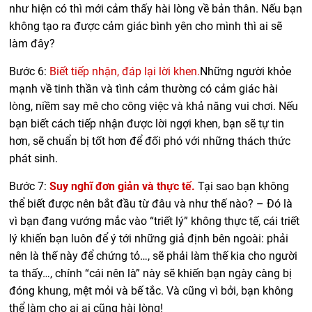
như hiện có thì mới cảm thấy hài lòng về bản thân. Nếu bạn
không tạo ra được cảm giác bình yên cho mình thì ai sẽ
làm đây?
Bước 6:
Biết tiếp nhận, đáp lại lời khen.
Những người khỏe
mạnh về tinh thần và tình cảm thường có cảm giác hài
lòng, niềm say mê cho công việc và khả năng vui chơi. Nếu
bạn biết cách tiếp nhận được lời ngợi khen, bạn sẽ tự tin
hơn, sẽ chuẩn bị tốt hơn để đối phó với những thách thức
phát sinh.
Bước 7:
Suy nghĩ đơn giản và thực tế.
Tại sao bạn không
thể biết được nên bắt đầu từ đâu và như thế nào? – Đó là
vì bạn đang vướng mắc vào “triết lý” không thực tế, cái triết
lý khiến bạn luôn để ý tới những giả định bên ngoài: phải
nên là thế này để chứng tỏ…, sẽ phải làm thế kia cho người
ta thấy…, chính “cái nên là” này sẽ khiến bạn ngày càng bị
đóng khung, mệt mỏi và bế tắc. Và cũng vì bởi, bạn không
thể làm cho ai ai cũng hài lòng!