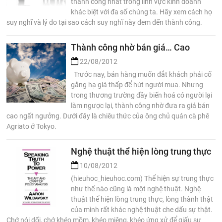
thành công nhất trong lĩnh vực kinh doanh
khác biệt với đa số chúng ta. Hãy xem cách họ
suy nghĩ và lý do tại sao cách suy nghĩ này đem đến thành công.
Thành công nhờ bán giá… Cao
22/08/2012
Trước nay, bán hàng muốn đắt khách phải cố
gắng hạ giá thấp để hút người mua. Nhưng
trong thương trường đầy biến hoá có người lại
làm ngược lại, thành công nhờ đưa ra giá bán
cao ngất ngưởng. Dưới đây là chiêu thức của ông chủ quán cà phê
Agriato ở Tokyo.
Nghệ thuật thể hiện lòng trung thực
10/08/2012
(hieuhoc_hieuhoc.com) Thể hiện sự trung thực
như thế nào cũng là một nghệ thuật. Nghệ
thuật thể hiện lòng trung thực, lòng thành thật
của mình rất khác nghệ thuật che dấu sự thật.
Chớ nói dối, chớ khéo mồm, khéo miệng, khéo ứng xử để giấu sự