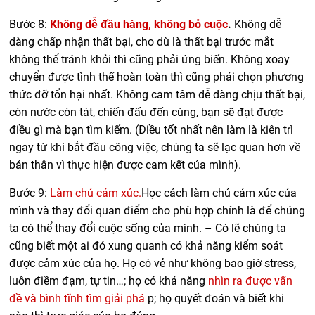
Bước 8:
Không dễ đầu hàng, không bỏ cuộc
.
Không dễ
dàng chấp nhận thất bại, cho dù là thất bại trước mắt
không thể tránh khỏi thì cũng phải ứng biến. Không xoay
chuyển được tình thế hoàn toàn thì cũng phải chọn phương
thức đỡ tổn hại nhất. Không cam tâm dễ dàng chịu thất bại,
còn nước còn tát, chiến đấu đến cùng, bạn sẽ đạt được
điều gì mà bạn tìm kiếm. (Điều tốt nhất nên làm là kiên trì
ngay từ khi bắt đầu công việc, chúng ta sẽ lạc quan hơn về
bản thân vì thực hiện được cam kết của mình).
Bước 9:
Làm chủ cảm xúc.
Học cách làm chủ cảm xúc của
mình và thay đổi quan điểm cho phù hợp chính là để chúng
ta có thể thay đổi cuộc sống của mình. – Có lẽ chúng ta
cũng biết một ai đó xung quanh có khả năng kiểm soát
được cảm xúc của họ. Họ có vẻ như không bao giờ stress,
luôn điềm đạm, tự tin…; họ có khả năng
nhìn ra được vấn
đề và bình tĩnh tìm giải phá
p; họ quyết đoán và biết khi