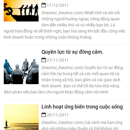
11/12/2011
(hieuhoc_hieuhoc.com) Nhiệt tình và sôi nổi,
những người hướng ngoại, năng động quan
tâm đến nhiều thứ và có nhiều bạn bè. Là
người hòa đồng và dễ thích nghi, bạn tỏa sáng khi bắt đầu công việc
kinh doanh hoặc trong những cuộc khủng hoảng.
Quyền lực từ sự đồng cảm.
27/11/2011
(hieuhoc_hieuhoc.com) Quyền lực từ sự đồng
cảm tồn tại trong tất cả các mối quan hệ cá
nhân trong xã hội, bao gồm cả các giao dịch
kinh doanh. Bạn có thể tối đa hóa khả năng
đàm phán nếu bạn làm cho người khác đồng cảm với mình.
Linh hoạt ứng biến trong cuộc sống
20/11/2011
(hieuhoc_hieuhoc.com) Cái cách mà bạn ứng
phó với những mâu thuẫn có thể không chỉ