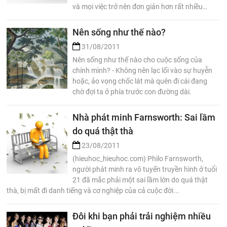
và mọi việc trở nên đơn giản hơn rất nhiều…
Nên sống như thế nào?
31/08/2011
Nên sống như thế nào cho cuộc sống của
chính mình? - Không nên lạc lối vào sự huyễn
hoặc, ảo vọng chốc lát mà quên đi cái đang
chờ đợi ta ở phía trước con đường dài.
Nhà phát minh Farnsworth: Sai lầm
do quá thật thà
23/08/2011
(hieuhoc_hieuhoc.com) Philo Farnsworth,
người phát minh ra vô tuyến truyền hình ở tuổi
21 đã mắc phải một sai lầm lớn do quá thật
thà, bị mất đi danh tiếng và cơ nghiệp của cả cuộc đời...
Đôi khi bạn phải trải nghiệm nhiều