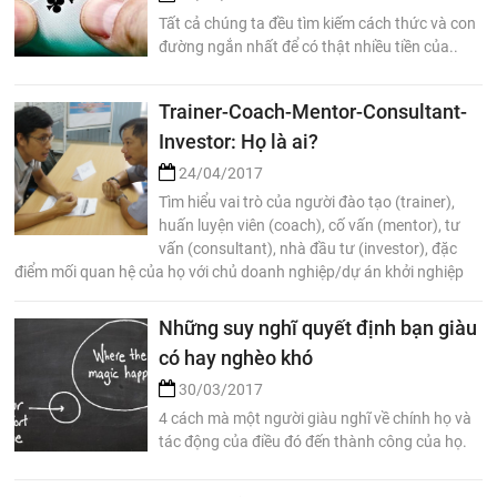
Tất cả chúng ta đều tìm kiếm cách thức và con
đường ngắn nhất để có thật nhiều tiền của..
Trainer-Coach-Mentor-Consultant-
Investor: Họ là ai?
24/04/2017
Tìm hiểu vai trò của người đào tạo (trainer),
huấn luyện viên (coach), cố vấn (mentor), tư
vấn (consultant), nhà đầu tư (investor), đặc
điểm mối quan hệ của họ với chủ doanh nghiệp/dự án khởi nghiệp
Những suy nghĩ quyết định bạn giàu
có hay nghèo khó
30/03/2017
4 cách mà một người giàu nghĩ về chính họ và
tác động của điều đó đến thành công của họ.