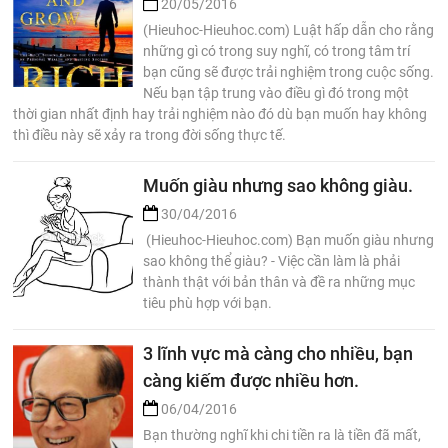
20/05/2016
(Hieuhoc-Hieuhoc.com) Luật hấp dẫn cho rằng
những gì có trong suy nghĩ, có trong tâm trí
bạn cũng sẽ được trải nghiệm trong cuộc sống.
Nếu bạn tập trung vào điều gì đó trong một
thời gian nhất định hay trải nghiệm nào đó dù bạn muốn hay không
thì điều này sẽ xảy ra trong đời sống thực tế.
Muốn giàu nhưng sao không giàu.
30/04/2016
(Hieuhoc-Hieuhoc.com) Bạn muốn giàu nhưng
sao không thể giàu? - Việc cần làm là phải
thành thật với bản thân và đề ra những mục
tiêu phù hợp với bạn.
3 lĩnh vực mà càng cho nhiều, bạn
càng kiếm được nhiều hơn.
06/04/2016
Bạn thường nghĩ khi chi tiền ra là tiền đã mất,