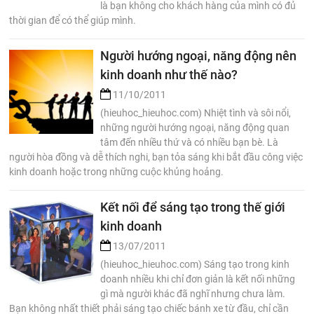
là bạn không cho khách hàng của mình có đủ
thời gian để có thể giúp mình.
Người hướng ngoại, năng động nên
kinh doanh như thế nào?
11/10/2011
(hieuhoc_hieuhoc.com) Nhiệt tình và sôi nổi,
những người hướng ngoại, năng động quan
tâm đến nhiều thứ và có nhiều bạn bè. Là
người hòa đồng và dễ thích nghi, bạn tỏa sáng khi bắt đầu công việc
kinh doanh hoặc trong những cuộc khủng hoảng.
Kết nối để sáng tạo trong thế giới
kinh doanh
13/07/2011
(hieuhoc_hieuhoc.com) Sáng tạo trong kinh
doanh nhiều khi chỉ đơn giản là kết nối những
gì mà người khác đã nghĩ nhưng chưa làm.
Bạn không nhất thiết phải sáng tạo chiếc bánh xe từ đầu, chỉ cần