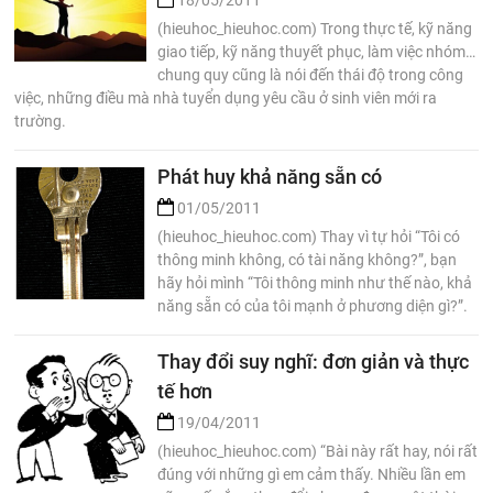
(hieuhoc_hieuhoc.com) Trong thực tế, kỹ năng
giao tiếp, kỹ năng thuyết phục, làm việc nhóm…
chung quy cũng là nói đến thái độ trong công
việc, những điều mà nhà tuyển dụng yêu cầu ở sinh viên mới ra
trường.
Phát huy khả năng sẵn có
01/05/2011
(hieuhoc_hieuhoc.com) Thay vì tự hỏi “Tôi có
thông minh không, có tài năng không?”, bạn
hãy hỏi mình “Tôi thông minh như thế nào, khả
năng sẵn có của tôi mạnh ở phương diện gì?”.
Thay đổi suy nghĩ: đơn giản và thực
tế hơn
19/04/2011
(hieuhoc_hieuhoc.com) “Bài này rất hay, nói rất
đúng với những gì em cảm thấy. Nhiều lần em