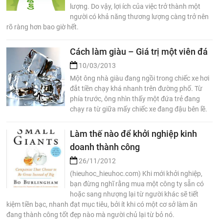
lượng. Do vậy, lợi ích của việc trở thành một
người có khả năng thương lượng càng trở nên
rõ ràng hơn bao giờ hết.
Cách làm giàu – Giá trị một viên đá
10/03/2013
Một ông nhà giàu đang ngồi trong chiếc xe hơi
đắt tiền chạy khá nhanh trên đường phố. Từ
phía trước, ông nhìn thấy một đứa trẻ đang
chạy ra từ giữa mấy chiếc xe đang đậu bên lề.
Làm thế nào để khởi nghiệp kinh
doanh thành công
26/11/2012
(hieuhoc_hieuhoc.com) Khi mới khởi nghiệp,
bạn đừng nghĩ rằng mua một công ty sẵn có
hoặc sang nhượng lại từ người khác sẽ tiết
kiệm tiền bạc, nhanh đạt mục tiêu, bởi ít khi có một cơ sở làm ăn
đang thành công tốt đẹp nào mà người chủ lại từ bỏ nó.