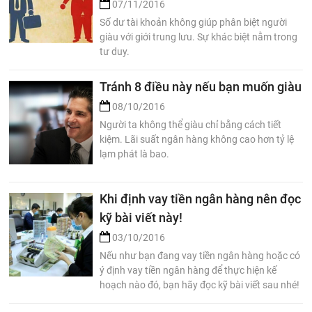
07/11/2016
Số dư tài khoản không giúp phân biệt người
giàu với giới trung lưu. Sự khác biệt nằm trong
tư duy.
Tránh 8 điều này nếu bạn muốn giàu
08/10/2016
Người ta không thể giàu chỉ bằng cách tiết
kiệm. Lãi suất ngân hàng không cao hơn tỷ lệ
lạm phát là bao.
Khi định vay tiền ngân hàng nên đọc
kỹ bài viết này!
03/10/2016
Nếu như bạn đang vay tiền ngân hàng hoặc có
ý định vay tiền ngân hàng để thực hiện kế
hoạch nào đó, bạn hãy đọc kỹ bài viết sau nhé!