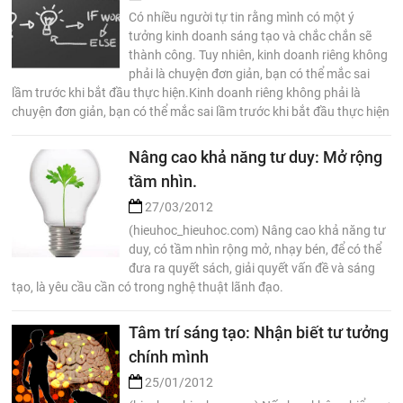
Có nhiều người tự tin rằng mình có một ý
tưởng kinh doanh sáng tạo và chắc chắn sẽ
thành công. Tuy nhiên, kinh doanh riêng không
phải là chuyện đơn giản, bạn có thể mắc sai
lầm trước khi bắt đầu thực hiện.Kinh doanh riêng không phải là
chuyện đơn giản, bạn có thể mắc sai lầm trước khi bắt đầu thực hiện
Nâng cao khả năng tư duy: Mở rộng
tầm nhìn.
27/03/2012
(hieuhoc_hieuhoc.com) Nâng cao khả năng tư
duy, có tầm nhìn rộng mở, nhạy bén, để có thể
đưa ra quyết sách, giải quyết vấn đề và sáng
tạo, là yêu cầu cần có trong nghệ thuật lãnh đạo.
Tâm trí sáng tạo: Nhận biết tư tưởng
chính mình
25/01/2012