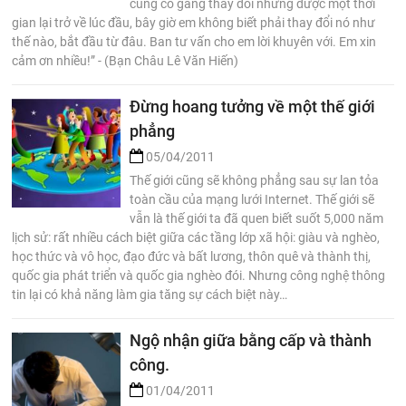
cũng cố gắng thay đổi nhưng được một thời
gian lại trở về lúc đầu, bây giờ em không biết phải thay đổi nó như
thế nào, bắt đầu từ đâu. Ban tư vấn cho em lời khuyên với. Em xin
cảm ơn nhiều!” - (Bạn Châu Lê Văn Hiến)
Đừng hoang tưởng về một thế giới
phẳng
05/04/2011
Thế giới cũng sẽ không phẳng sau sự lan tỏa
toàn cầu của mạng lưới Internet. Thế giới sẽ
vẫn là thế giới ta đã quen biết suốt 5,000 năm
lịch sử: rất nhiều cách biệt giữa các tầng lớp xã hội: giàu và nghèo,
học thức và vô học, đạo đức và bất lương, thôn quê và thành thị,
quốc gia phát triển và quốc gia nghèo đói. Nhưng công nghệ thông
tin lại có khả năng làm gia tăng sự cách biệt này…
Ngộ nhận giữa bằng cấp và thành
công.
01/04/2011