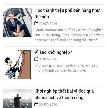
Học thành triệu phú bán hàng như
thế nào
10/07/2016
Grant Cardone làm nghề này chỉ vì thất nghiệp
sau khi ra trường, từng ghét nó tới 8 năm và tự
nhận mình có tố chất bán hàng rất kém cỏi.
Vì sao khởi nghiệp?
06/07/2016
Khởi nghiệp vì muốn sự tự chủ và làm giàu,
nhưng thành công là nhờ đam mê.
Khởi nghiệp thất bại vì đọc quá
nhiều sách về thành công
06/07/2016