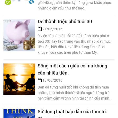
giỏi việc gì, cần thêm kỹ năng gì và khắc phục
những điểm yếu như thế nào.
Để thành triệu phú tuổi 30
21/06/2016
9 việc cần làm ở tuổi 20 để thành triệu phú ở
tuổi 30: Hãy tập trung vào thu nhập, đặt mục
tiêu lớn, biết đầu tư và liều đúng lúc… là lời
khuyên của các triệu phú tự thân Mỹ.
Sống một cách giàu có mà không
cần nhiều tiền.
13/06/2016
Bạn đã từng nuối tiếc khi không đủ tiền mua
những thứ mình thích? Nhiều người từng trở
nên trầm cảm vì tình hình tài chính của mình.
Sử dụng luật hấp dẫn của tâm trí.