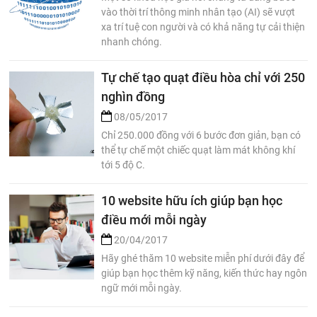
vào thời trí thông minh nhân tạo (AI) sẽ vượt
xa trí tuệ con người và có khả năng tự cải thiện
nhanh chóng.
Tự chế tạo quạt điều hòa chỉ với 250
nghìn đồng
08/05/2017
Chỉ 250.000 đồng với 6 bước đơn giản, bạn có
thể tự chế một chiếc quạt làm mát không khí
tới 5 độ C.
10 website hữu ích giúp bạn học
điều mới mỗi ngày
20/04/2017
Hãy ghé thăm 10 website miễn phí dưới đây để
giúp bạn học thêm kỹ năng, kiến thức hay ngôn
ngữ mới mỗi ngày.