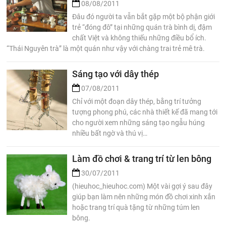
08/08/2011
Đâu đó người ta vẫn bắt gặp một bộ phận giới
trẻ “đóng đô” tại những quán trà bình dị, đậm
chất Việt và không thiếu những điều bổ ích.
“Thái Nguyên trà” là một quán như vậy với chàng trai trẻ mê trà.
Sáng tạo với dây thép
07/08/2011
Chỉ với một đoạn dây thép, bằng trí tưởng
tượng phong phú, các nhà thiết kế đã mang tới
cho người xem những sáng tạo ngẫu húng
nhiều bất ngờ và thú vị…
Làm đồ chơi & trang trí từ len bông
30/07/2011
(hieuhoc_hieuhoc.com) Một vài gợi ý sau đây
giúp bạn làm nên những món đồ chơi xinh xắn
hoặc trang trí quà tặng từ những túm len
bông.