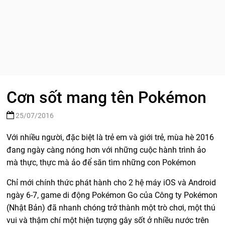
Cơn sốt mang tên Pokémon
25/07/2016
Với nhiều người, đặc biệt là trẻ em và giới trẻ, mùa hè 2016
đang ngày càng nóng hơn với những cuộc hành trình ảo
mà thực, thực mà ảo để săn tìm những con Pokémon
Chỉ mới chính thức phát hành cho 2 hệ máy iOS và Android
ngày 6-7, game di động Pokémon Go của Công ty Pokémon
(Nhật Bản) đã nhanh chóng trở thành một trò chơi, một thú
vui và thậm chí một hiện tượng gây sốt ở nhiều nước trên