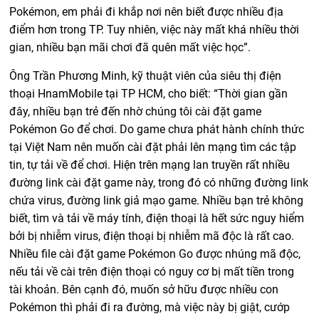
Pokémon, em phải đi khắp nơi nên biết được nhiều địa
điểm hơn trong TP. Tuy nhiên, việc này mất khá nhiều thời
gian, nhiều bạn mãi chơi đã quên mất việc học”.
Ông Trần Phương Minh, kỹ thuật viên của siêu thị điện
thoại HnamMobile tại TP HCM, cho biết: “Thời gian gần
đây, nhiều bạn trẻ đến nhờ chúng tôi cài đặt game
Pokémon Go để chơi. Do game chưa phát hành chính thức
tại Việt Nam nên muốn cài đặt phải lên mạng tìm các tập
tin, tự tải về để chơi. Hiện trên mạng lan truyền rất nhiều
đường link cài đặt game này, trong đó có những đường link
chứa virus, đường link giả mạo game. Nhiều bạn trẻ không
biết, tìm và tải về máy tính, điện thoại là hết sức nguy hiểm
bởi bị nhiễm virus, điện thoại bị nhiễm mã độc là rất cao.
Nhiều file cài đặt game Pokémon Go được nhúng mã độc,
nếu tải về cài trên điện thoại có nguy cơ bị mất tiền trong
tài khoản. Bên cạnh đó, muốn sở hữu được nhiều con
Pokémon thì phải đi ra đường, mà việc này bị giật, cướp