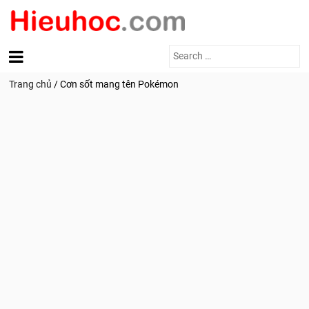
Search
for:
Trang chủ
/
Cơn sốt mang tên Pokémon