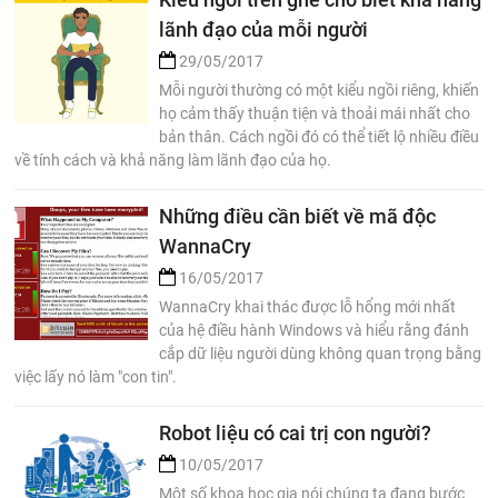
lãnh đạo của mỗi người
29/05/2017
Mỗi người thường có một kiểu ngồi riêng, khiến
họ cảm thấy thuận tiện và thoải mái nhất cho
bản thân. Cách ngồi đó có thể tiết lộ nhiều điều
về tính cách và khả năng làm lãnh đạo của họ.
Những điều cần biết về mã độc
WannaCry
16/05/2017
WannaCry khai thác được lỗ hổng mới nhất
của hệ điều hành Windows và hiểu rằng đánh
cắp dữ liệu người dùng không quan trọng bằng
việc lấy nó làm "con tin".
Robot liệu có cai trị con người?
10/05/2017
Một số khoa học gia nói chúng ta đang bước