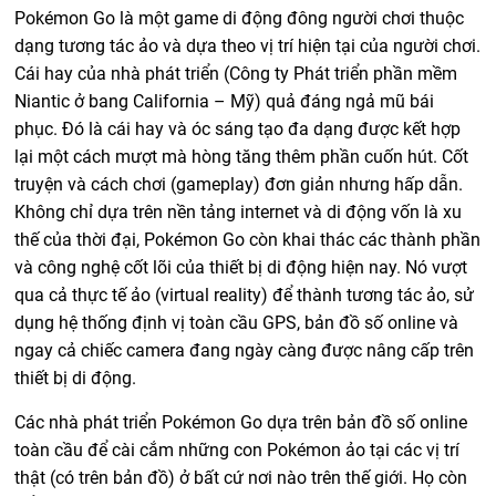
Pokémon Go là một game di động đông người chơi thuộc
dạng tương tác ảo và dựa theo vị trí hiện tại của người chơi.
Cái hay của nhà phát triển (Công ty Phát triển phần mềm
Niantic ở bang California – Mỹ) quả đáng ngả mũ bái
phục. Đó là cái hay và óc sáng tạo đa dạng được kết hợp
lại một cách mượt mà hòng tăng thêm phần cuốn hút. Cốt
truyện và cách chơi (gameplay) đơn giản nhưng hấp dẫn.
Không chỉ dựa trên nền tảng internet và di động vốn là xu
thế của thời đại, Pokémon Go còn khai thác các thành phần
và công nghệ cốt lõi của thiết bị di động hiện nay. Nó vượt
qua cả thực tế ảo (virtual reality) để thành tương tác ảo, sử
dụng hệ thống định vị toàn cầu GPS, bản đồ số online và
ngay cả chiếc camera đang ngày càng được nâng cấp trên
thiết bị di động.
Các nhà phát triển Pokémon Go dựa trên bản đồ số online
toàn cầu để cài cắm những con Pokémon ảo tại các vị trí
thật (có trên bản đồ) ở bất cứ nơi nào trên thế giới. Họ còn