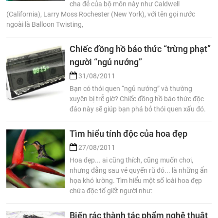
cha đẻ của bộ môn này như Caldwell
(California), Larry Moss Rochester (New York), với tên gọi nước
ngoài là Balloon Twisting,
Chiếc đồng hồ báo thức “trừng phạt”
người “ngủ nướng”
31/08/2011
Bạn có thói quen “ngủ nướng” và thường
xuyên bị trễ giờ? Chiếc đồng hồ báo thức độc
đáo này sẽ giúp bạn phá bỏ thói quen xấu đó.
Tìm hiểu tính độc của hoa đẹp
27/08/2011
Hoa đẹp... ai cũng thích, cũng muốn chơi,
nhưng đằng sau vẻ quyến rũ đó... là những ẩn
họa khó lường. Tìm hiểu một số loài hoa đẹp
chứa độc tố giết người như:
Biến rác thành tác phẩm nghệ thuật