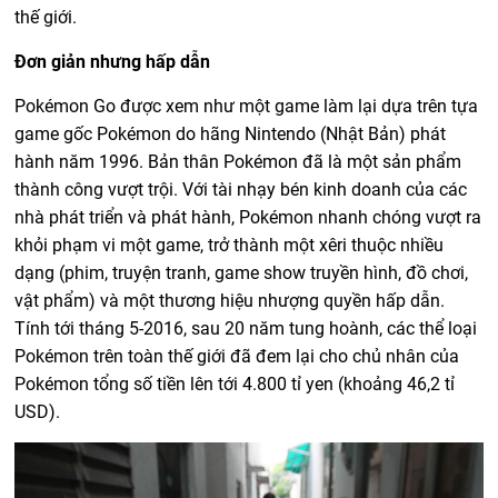
thế giới.
Đơn giản nhưng hấp dẫn
Pokémon Go được xem như một game làm lại dựa trên tựa
game gốc Pokémon do hãng Nintendo (Nhật Bản) phát
hành năm 1996. Bản thân Pokémon đã là một sản phẩm
thành công vượt trội. Với tài nhạy bén kinh doanh của các
nhà phát triển và phát hành, Pokémon nhanh chóng vượt ra
khỏi phạm vi một game, trở thành một xêri thuộc nhiều
dạng (phim, truyện tranh, game show truyền hình, đồ chơi,
vật phẩm) và một thương hiệu nhượng quyền hấp dẫn.
Tính tới tháng 5-2016, sau 20 năm tung hoành, các thể loại
Pokémon trên toàn thế giới đã đem lại cho chủ nhân của
Pokémon tổng số tiền lên tới 4.800 tỉ yen (khoảng 46,2 tỉ
USD).