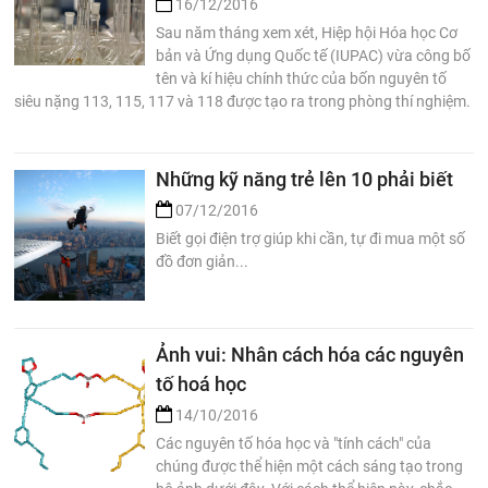
16/12/2016
Sau năm tháng xem xét, Hiệp hội Hóa học Cơ
bản và Ứng dụng Quốc tế (IUPAC) vừa công bố
tên và kí hiệu chính thức của bốn nguyên tố
siêu nặng 113, 115, 117 và 118 được tạo ra trong phòng thí nghiệm.
Những kỹ năng trẻ lên 10 phải biết
07/12/2016
Biết gọi điện trợ giúp khi cần, tự đi mua một số
đồ đơn giản...
Ảnh vui: Nhân cách hóa các nguyên
tố hoá học
14/10/2016
Các nguyên tố hóa học và "tính cách" của
chúng được thể hiện một cách sáng tạo trong