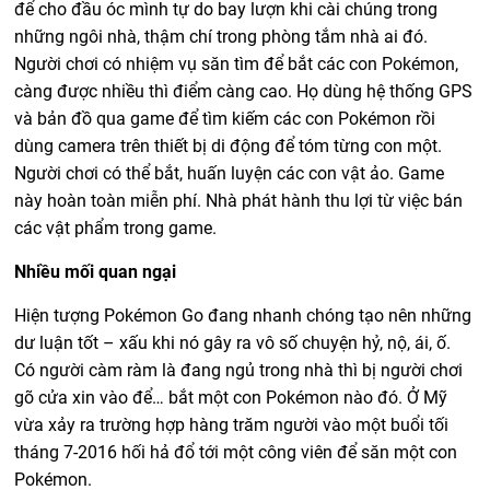
để cho đầu óc mình tự do bay lượn khi cài chúng trong
những ngôi nhà, thậm chí trong phòng tắm nhà ai đó.
Người chơi có nhiệm vụ săn tìm để bắt các con Pokémon,
càng được nhiều thì điểm càng cao. Họ dùng hệ thống GPS
và bản đồ qua game để tìm kiếm các con Pokémon rồi
dùng camera trên thiết bị di động để tóm từng con một.
Người chơi có thể bắt, huấn luyện các con vật ảo. Game
này hoàn toàn miễn phí. Nhà phát hành thu lợi từ việc bán
các vật phẩm trong game.
Nhiều mối quan ngại
Hiện tượng Pokémon Go đang nhanh chóng tạo nên những
dư luận tốt – xấu khi nó gây ra vô số chuyện hỷ, nộ, ái, ố.
Có người càm ràm là đang ngủ trong nhà thì bị người chơi
gõ cửa xin vào để… bắt một con Pokémon nào đó. Ở Mỹ
vừa xảy ra trường hợp hàng trăm người vào một buổi tối
tháng 7-2016 hối hả đổ tới một công viên để săn một con
Pokémon.