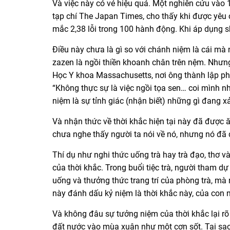
Và việc này có vẻ hiệu quả. Một nghiên cứu vào 
tạp chí The Japan Times, cho thấy khi được yêu 
mắc 2,38 lỗi trong 100 hành động. Khi áp dụng sh
Điều này chưa là gì so với chánh niệm là cái mà
zazen là ngồi thiền khoanh chân trên nệm. Nhưn
Học Y khoa Massachusetts, nơi ông thành lập ph
“Không thực sự là việc ngồi tọa sen… coi mình n
niệm là sự tỉnh giác (nhận biết) những gì đang xả
Và nhận thức về thời khắc hiện tại này đã được ă
chưa nghe thấy người ta nói về nó, nhưng nó đã 
Thí dụ như nghi thức uống trà hay trà đạo, thơ 
của thời khắc. Trong buổi tiệc trà, người tham dự
uống và thưởng thức trang trí của phòng trà, mà
này đánh dấu kỷ niệm là thời khắc này, của con n
Và không đâu sự tưởng niệm của thời khắc lại r
đất nước vào mùa xuân như một cơn sốt. Tại sao 