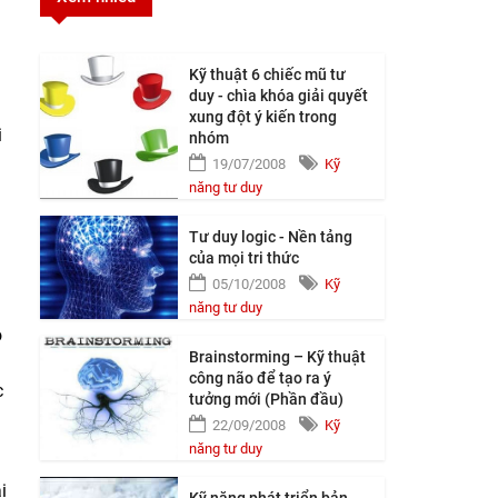
Kỹ thuật 6 chiếc mũ tư
duy - chìa khóa giải quyết
xung đột ý kiến trong
i
nhóm
19/07/2008
Kỹ
năng tư duy
Tư duy logic - Nền tảng
của mọi tri thức
05/10/2008
Kỹ
năng tư duy
o
Brainstorming – Kỹ thuật
công não để tạo ra ý
c
tưởng mới (Phần đầu)
22/09/2008
Kỹ
năng tư duy
i