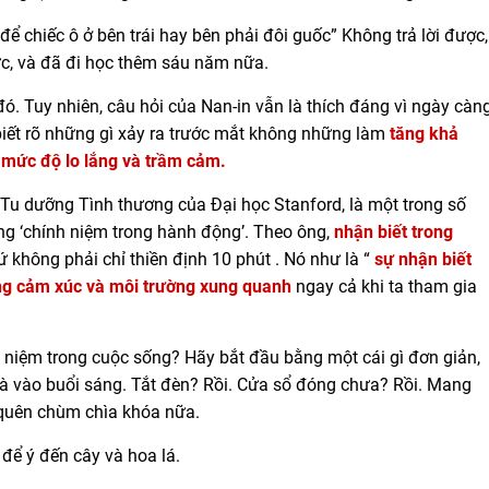
để chiếc ô ở bên trái hay bên phải đôi guốc” Không trả lời được,
c, và đã đi học thêm sáu năm nữa.
ó. Tuy nhiên, câu hỏi của Nan-in vẫn là thích đáng vì ngày càn
biết rõ những gì xảy ra trước mắt không những làm
tăng khả
mức độ lo lắng và trầm cảm.
 Tu dưỡng Tình thương của Đại học Stanford, là một trong số
ng ‘chính niệm trong hành động’. Theo ông,
nhận biết trong
 không phải chỉ thiền định 10 phút . Nó như là “
sự nhận biết
ng cảm xúc và môi trường xung quanh
ngay cả khi ta tham gia
 niệm trong cuộc sống? Hãy bắt đầu bằng một cái gì đơn giản,
 nhà vào buổi sáng. Tắt đèn? Rồi. Cửa sổ đóng chưa? Rồi. Mang
ờ quên chùm chìa khóa nữa.
 để ý đến cây và hoa lá.