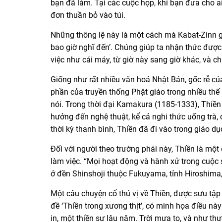
bạn đã làm. Tại các cuộc họp, khi bạn đưa cho ai
đơn thuần bỏ vào túi.
Những thông lệ này là một cách mà Kabat-Zinn 
bao giờ nghĩ đến’. Chúng giúp ta nhận thức được
việc như cái máy, từ giờ này sang giờ khác, và ch
Giống như rất nhiều văn hoá Nhật Bản, gốc rễ củ
phần của truyền thống Phật giáo trong nhiều thế
nói. Trong thời đại Kamakura (1185-1333), Thiền
hưởng đến nghệ thuật, kể cả nghi thức uống trà,
thời kỳ thanh bình, Thiền đã đi vào trong giáo dụ
Đối với người theo trường phái này, Thiền là mộ
làm việc. “Mọi hoạt động và hành xử trong cuộc 
ở đền Shinshoji thuộc Fukuyama, tỉnh Hiroshima,
Một câu chuyện cổ thú vị về Thiền, được sưu tập
đề ‘Thiền trong xương thịt’, có minh họa điều nà
in, một thiền sư lâu năm. Trời mưa to, và như thư