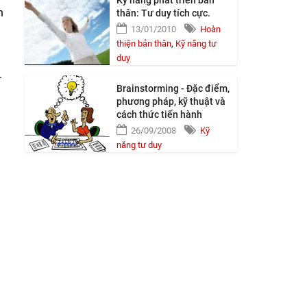
Kỹ năng phát triển bản
n
thân: Tư duy tích cực.
13/01/2010
Hoàn
thiện bản thân
,
Kỹ năng tư
duy
.
Brainstorming - Đặc điểm,
phương pháp, kỹ thuật và
cách thức tiến hành
26/09/2008
Kỹ
năng tư duy