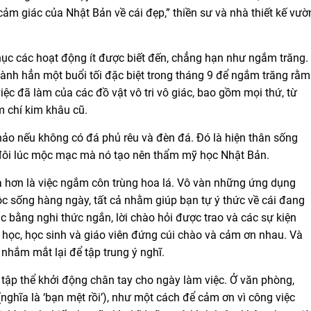
ảm giác của Nhật Bản về cái đẹp,” thiền sư và nhà thiết kế vườ
ục các hoạt động ít được biết đến, chẳng hạn như ngắm trăng.
h hẳn một buổi tối đặc biệt trong tháng 9 để ngắm trăng rằm
ệc đã làm của các đồ vật vô tri vô giác, bao gồm mọi thứ, từ
m chí kim khâu cũ.
hảo nếu không có đá phủ rêu và đèn đá. Đó là hiện thân sống
 đôi lúc mộc mạc mà nó tạo nên thẩm mỹ học Nhật Bản.
hơn là việc ngắm côn trùng hoa lá. Vô vàn những ứng dụng
ộc sống hàng ngày, tất cả nhằm giúp bạn tự ý thức về cái đang
c bằng nghi thức ngắn, lời chào hỏi được trao và các sự kiện
học, học sinh và giáo viên đứng cúi chào và cảm ơn nhau. Và
 nhắm mắt lại để tập trung ý nghĩ.
tập thể khởi động chân tay cho ngày làm việc. Ở văn phòng,
nghĩa là ‘bạn mệt rồi’), như một cách để cảm ơn vì công việc