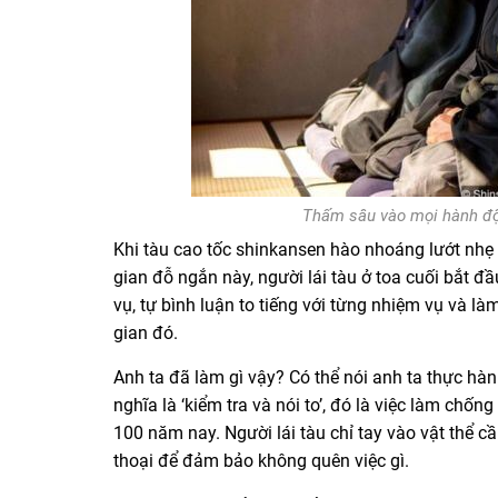
Thấm sâu vào mọi hành độ
Khi tàu cao tốc shinkansen hào nhoáng lướt nhẹ n
gian đỗ ngắn này, người lái tàu ở toa cuối bắt đầ
vụ, tự bình luận to tiếng với từng nhiệm vụ và 
gian đó.
Anh ta đã làm gì vậy? Có thể nói anh ta thực hà
nghĩa là ‘kiểm tra và nói to’, đó là việc làm c
100 năm nay. Người lái tàu chỉ tay vào vật thể cần
thoại để đảm bảo không quên việc gì.