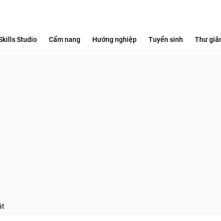
Skills Studio
Cẩm nang
Hướng nghiệp
Tuyển sinh
Thư giã
ật