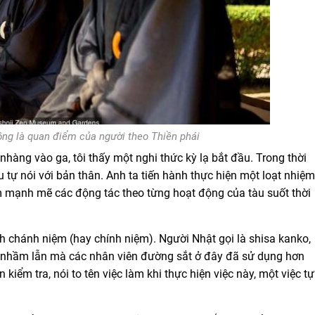
ng là quan điểm của người theo Thiền phái
hàng vào ga, tôi thấy một nghi thức kỳ lạ bắt đầu. Trong thời
u tự nói với bản thân. Anh ta tiến hành thực hiện một loạt nhiệm
làm mạnh mẽ các động tác theo từng hoạt động của tàu suốt thời
nh chánh niệm (hay chính niệm). Người Nhật gọi là shisa kanko,
hống nhầm lẫn mà các nhân viên đường sắt ở đây đã sử dụng hơn
 kiểm tra, nói to tên việc làm khi thực hiện việc này, một việc tự