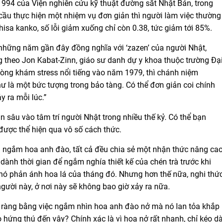
1994 của Viện nghiên cứu kỹ thuật đường sắt Nhật Bản, trong
cầu thực hiện một nhiệm vụ đơn giản thì người làm việc thường
isa kanko, số lỗi giảm xuống chỉ còn 0.38, tức giảm tới 85%.
 những năm gần đây đồng nghĩa với ‘zazen’ của người Nhật,
g theo Jon Kabat-Zinn, giáo sư danh dự y khoa thuộc trường Đạ
òng khám stress nổi tiếng vào năm 1979, thì chánh niệm
hư là một bức tượng trong bảo tàng. Có thể đơn giản coi chính
y ra mỗi lúc.”
n sâu vào tâm trí người Nhật trong nhiều thế kỷ. Có thể bạn
được thể hiện qua vô số cách thức.
và ngắm hoa anh đào, tất cả đều chia sẻ một nhận thức nâng ca
 dành thời gian để ngắm nghía thiết kế của chén trà trước khi
 nó phản ánh hoa lá của tháng đó. Nhưng hơn thế nữa, nghi thứ
gười này, ở nơi này sẽ không bao giờ xảy ra nữa.
õ ràng bằng việc ngắm nhìn hoa anh đào nở mà nó lan tỏa khắp
hứng thú đến vậy? Chính xác là vì hoa nở rất nhanh, chỉ kéo dà