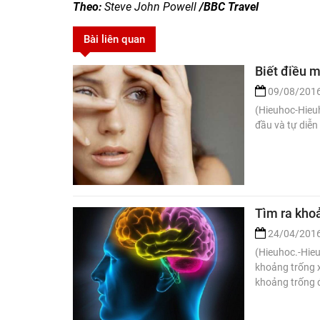
Theo:
Steve John Powell
/BBC Travel
Bài liên quan
Biết điều 
09/08/201
(Hieuhoc-Hieu
đầu và tự diễn
Tìm ra kho
24/04/201
(Hieuhoc.-Hieu
khoảng trống x
khoảng trống 