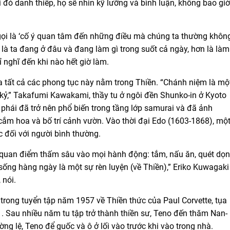
 đó danh thiếp, họ sẽ nhìn kỹ lưỡng và bình luận, không bao giờ
gọi là ‘cố ý quan tâm đến những điều mà chúng ta thường khôn
 là ta đang ở đâu và đang làm gì trong suốt cả ngày, hơn là làm
ỉ nghĩ đến khi nào hết giờ làm.
a tất cả các phong tục này nằm trong Thiền. “Chánh niệm là mộ
 kỷ,” Takafumi Kawakami, thầy tu ở ngôi đền Shunko-in ở Kyoto
 phái đã trở nên phổ biến trong tầng lớp samurai và đã ảnh
 cắm hoa và bố trí cảnh vườn. Vào thời đại Edo (1603-1868), mộ
c đối với người bình thường.
t quan điểm thấm sâu vào mọi hành động: tắm, nấu ăn, quét dọn
sống hàng ngày là một sự rèn luyện (về Thiền),” Eriko Kuwagaki
 nói.
 trong tuyển tập năm 1957 về Thiền thức của Paul Corvette, tụa
y . Sau nhiều năm tu tập trở thành thiền sư, Teno đến thăm Nan-
ờng lệ, Teno để guốc và ô ở lối vào trước khi vào trong nhà.