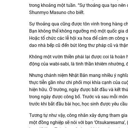
trong khoảng một tuần. “Sự thoảng qua tạo nên c
Shunmyo Masuno cho biết.
Sự thoảng qua cũng được tôn vinh trong hàng ch
Bạn không thể không ngưỡng mộ một quốc gia dàn
Hoặc tổ chức các lễ hội xa hoa để cảm ơn công vi
dao nhà bếp cũ đến bút lông thư pháp cũ và thậ
Không một vườn thiền phái lại được coi là hoàn 
động của wabi-sabi, là tinh thần khiêm nhường,
Nhưng chánh niệm Nhật Bản mang nhiều ý nghĩa 
thực tiễn gần như chi phối mọi khía cạnh của cu
hiện hữu. Ở trường, ngày được bắt đầu và kết thú
trong ngày được công bố. Trước và sau mỗi môn 
trước khi bắt đầu bài học, học sinh được yêu cầu
Tương tự như vậy, công nhân xây dựng tham gia 
một đồng nghiệp sẽ nói với bạn ‘Otsukaresama’, (