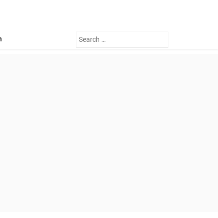
Search
n
for: