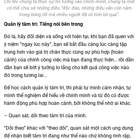
Chỉ khi chúng ta thực sự tin tưởng vào chính mình, chúng ta mới
có thể chia sẻ những điều “độc đáo, những điều vẫn còn nằm
trong bóng tối mà nhiều người đã vô tình bỏ qua”.
Quản lý tâm trí: Tiếng nói bên trong
Đó là, hãy đối diện và sống với hiện tại, khi bạn đã quen với
ý niệm “ngay lúc này”, bạn sẽ bắt đầu càng lúc càng tập
trung hơn vào giá trị chân thực cùng sự phù hợp (hoàn
cảnh) của chính công việc mà bạn đang thực hiện… rồi dần
dần bạn sẽ bớt ý tưởng lo lắng cho kết quả công việc nào
đó trong tương lai…
Để học cách quản lý tâm trí, thì phải tự mình cảm nhận, tự
mình thể nghiệm để hiểu về chính mình và từ đó có được
hành động phù hợp hoàn cảnh, bởi không thể nhờ ai khác.
– Quan sát, dõi theo tâm trí của mình.
“Dõi theo” khác với “theo dõi”, quan sát một cách ung dung
để nhận biết tâm trí đang như thể nào chứ không rình rập,