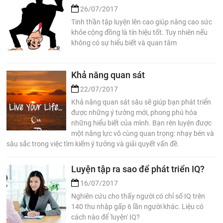
26/07/2017
Tinh thần tập luyện lên cao giúp nâng cao sức
khỏe cộng đồng là tín hiệu tốt. Tuy nhiên nếu
không có sự hiểu biết và quan tâm
Khả năng quan sát
22/07/2017
Khả năng quan sát sâu sẽ giúp bạn phát triển
được những ý tưởng mới, phong phú hóa
những hiểu biết của mình. Bạn rèn luyện được
một năng lực vô cùng quan trọng: nhạy bén và
sâu sắc trong việc tìm kiếm ý tưởng và giải quyết vấn đề.
Luyện tập ra sao để phát triển IQ?
16/07/2017
Nghiên cứu cho thấy người có chỉ số IQ trên
140 thu nhập gấp 6 lần người khác. Liệu có
cách nào để 'luyện' IQ?