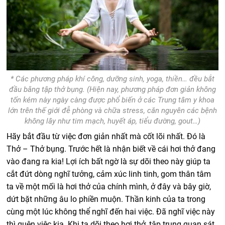
* Các phương pháp khí công, dưỡng sinh, yoga, thiền… đều bắt
đầu bằng tập thở bụng. (Hiện nay, phương pháp đơn giản không
tốn kém này ngày càng được phổ biến ở các Trung tâm y khoa
lớn trên thế giới đễ phòng và chữa stress, căn nguyên các bệnh
không lây như tim mạch, huyết áp, tiểu đường, gout…)
Hãy bắt đầu từ việc đơn giản nhất mà cốt lõi nhất. Đó là
Thở – Thở bụng. Trước hết là nhận biết về cái hơi thở đang
vào đang ra kia! Lợi ích bất ngờ là sự dõi theo này giúp ta
cắt đứt dòng nghĩ tưởng, cảm xúc linh tinh, gom thân tâm
ta về một mối là hơi thở của chính mình, ở đây và bây giờ,
dứt bặt những âu lo phiền muộn. Thần kinh của ta trong
cùng một lúc không thể nghĩ đến hai việc. Đã nghĩ việc này
thì quên việc kia. Khi ta dõi theo hơi thở, tập trung quan sát