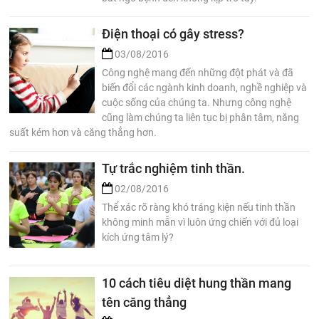
Điện thoại có gây stress?
03/08/2016
Công nghệ mang đến những đột phát và đã
biến đổi các ngành kinh doanh, nghề nghiệp và
cuộc sống của chúng ta. Nhưng công nghệ
cũng làm chúng ta liên tục bị phân tâm, năng
suất kém hơn và căng thẳng hơn.
Tự trắc nghiệm tinh thần.
02/08/2016
Thể xác rõ ràng khó tráng kiện nếu tinh thần
không minh mẫn vì luôn ứng chiến với đủ loại
kích ứng tâm lý?
10 cách tiêu diệt hung thần mang
tên căng thẳng