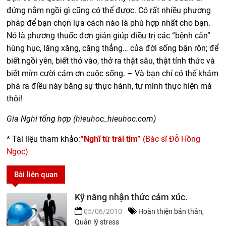
đứng nằm ngồi gì cũng có thể được. Có rất nhiều phương
pháp để bạn chọn lựa cách nào là phù hợp nhất cho bạn.
Nó là phương thuốc đơn giản giúp điều trị các “bệnh căn”
hùng hục, lăng xăng, căng thẳng… của đời sống bận rộn; để
biết ngồi yên, biết thở vào, thở ra thật sâu, thật tỉnh thức và
biết mỉm cười cám ơn cuộc sống. – Và bạn chỉ có thể khám
phá ra điều này bằng sự thực hành, tự mình thực hiện mà
thôi!
Gia Nghi tổng hợp (hieuhoc_hieuhoc.com)
* Tài liệu tham khảo:
“Nghĩ từ trái tim”
(Bác sĩ Đỗ Hồng
Ngọc)
Bài liên quan
Kỹ năng nhận thức cảm xúc.
05/06/2010
Hoàn thiện bản thân
,
Quản lý stress