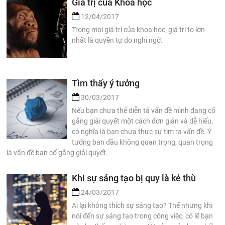
Giá trị của Khoa học
12/04/2017
Trong mọi giá trị của khoa học, giá trị to lớn
nhất là quyền tự do nghi ngờ.
Tìm thấy ý tưởng
30/03/2017
Nếu bạn chưa thể diễn tả vấn đề mình đang cố
gắng giải quyết một cách đơn giản và dễ hiểu,
có nghĩa là bạn chưa thực sự tìm ra vấn đề. Ý
tưởng ban đầu không quan trọng, quan trọng
là vấn đề bạn cố gắng giải quyết.
Khi sự sáng tạo bị quy là kẻ thù
24/03/2017
Ai lại không thích sự sáng tạo? Thế nhưng khi
nói đến sự sáng tạo trong công việc, có lẽ bạn