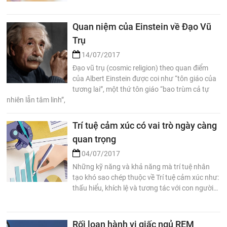
Quan niệm của Einstein về Đạo Vũ
Trụ
14/07/2017
Đạo vũ trụ (cosmic religion) theo quan điểm
của Albert Einstein được coi như “tôn giáo của
tương lai”, một thứ tôn giáo “bao trùm cả tự
nhiên lẫn tâm linh”,
Trí tuệ cảm xúc có vai trò ngày càng
quan trọng
04/07/2017
Những kỹ năng và khả năng mà trí tuệ nhân
tạo khó sao chép thuộc về Trí tuệ cảm xúc như:
thấu hiểu, khích lệ và tương tác với con người…
Rối loạn hành vi giấc ngủ REM