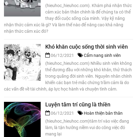
(hieuhoc_hieuhoc.com). Khám phá nhận thức
cảm xúc bản thân chính là để chúng ta có thể
thay đổi cuộc sống của mình. Vậy kỹ năng
nhận thức cảm xúc là gì? Và làm thế nào để nâng cao khả năng
nhận thức cảm xúc đó?
Khó khăn cuộc sống thời sinh viên
06/12/2021
Cẩm nang sinh viên
(hieuhoc_hieuhoc.com) Nhiều sinh viên không
thể đương đầu với những khó khăn, thử thách
trong quãng đời sinh viên. Nguyên nhân chính
khiến các bạn trẻ mắc chứng trầm cảm là do
các vấn đề về tài chính, áp lực học hành và chuyện tình cảm.
Luyện tâm trí cũng là thiền
06/12/2021
Hoàn thiện bản thân
(hieuhoc_hieuhoc.com)tâm trí vào việc đang
làm, là tận hưởng niềm vui do công việc đó
mang lại