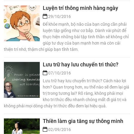
Luyện trí thông minh hàng ngày
29/10/2016
Để khỏe mạnh, bộ não của bạn cũng cần phải
luyện tập giống như cơ bắp. Dành vài phút để
thực hiện những bài tập tinh thần sẽ không chỉ
giúp tư duy của bạn mạnh hơn mà còn cải
thiện trí nhớ, thậm chí giúp bạn tĩnh tâm.
Lưu trữ hay lưu chuyển tri thức?
07/10/2016
Lưu trữ hay lưu chuyển tri thức? Cách nào lợi
hơn? Quan trọng hơn, xu thế nào sẽ đem lại giá
trị trong tương lai? Rõ ràng, không phải mọi
kho tri thức đều nhanh chóng mất đi giá trị và
không phải mọi dòng chảy tri thức đều đem lại hiệu quả.
Thiền làm gia tăng sự thông minh
02/09/2016