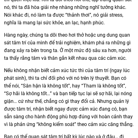
nó, thì ta đã hòa giải nhẹ nhàng những nghĩ tưởng khác.
Nói khác đi, nó làm ta được “thảnh thơi”, nó giải stress,
nghĩa là mang lại sức khỏe, an lạc, hạnh phúc.
Hàng ngày, chúng ta dõi theo hơi thở hoặc ung dung quan
sát tâm trí của mình để trải nghiệm, khám phá ra những gì
đang xảy ra bên trong ta. Ở một mức độ sâu xa hơn, người
ta thấy rằng tâm và thân gắn kết nhau qua các cảm xúc.
Nếu không nhận biết cảm xúc tức thì của tâm trí (ngay lúc
phát sinh), thì ta chỉ đối phó với nó trên lý thuyết. Bạn có
thể nói, “Sân hận là không tốt”, hay “Tham là không tốt”,
“Sợ hãi là không tốt…” và bạn tiếp tục lại sẽ sợ hãi, lại nóng
giận… cứ như thế, chẳng có gì thay đổi cả. Nhưng quản lý
được tâm trí, nhận biết ngay được cảm xúc đang có, bạn
sẵn sàng cho hành động phù hợp đúng với hoàn cảnh thay
vì là phản ứng “không kiểm soát” theo cảm xúc căng thẳng.
Bạn có thể quan sát tâm trí bất kỳ lúc nào và ở đâu… đi