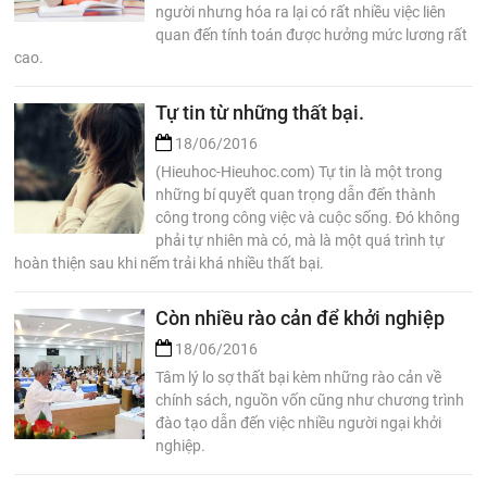
người nhưng hóa ra lại có rất nhiều việc liên
quan đến tính toán được hưởng mức lương rất
cao.
Tự tin từ những thất bại.
18/06/2016
(Hieuhoc-Hieuhoc.com) Tự tin là một trong
những bí quyết quan trọng dẫn đến thành
công trong công việc và cuộc sống. Đó không
phải tự nhiên mà có, mà là một quá trình tự
hoàn thiện sau khi nếm trải khá nhiều thất bại.
Còn nhiều rào cản để khởi nghiệp
18/06/2016
Tâm lý lo sợ thất bại kèm những rào cản về
chính sách, nguồn vốn cũng như chương trình
đào tạo dẫn đến việc nhiều người ngại khởi
nghiệp.