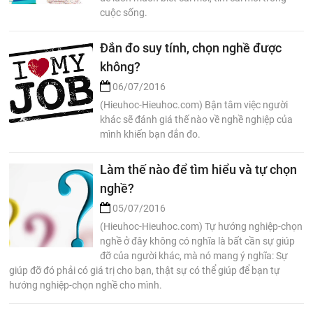
cuộc sống.
Đắn đo suy tính, chọn nghề được
không?
06/07/2016
(Hieuhoc-Hieuhoc.com) Bận tâm việc người
khác sẽ đánh giá thế nào về nghề nghiệp của
mình khiến bạn đắn đo.
Làm thế nào để tìm hiểu và tự chọn
nghề?
05/07/2016
(Hieuhoc-Hieuhoc.com) Tự hướng nghiệp-chọn
nghề ở đây không có nghĩa là bất cần sự giúp
đỡ của người khác, mà nó mang ý nghĩa: Sự
giúp đỡ đó phải có giá trị cho bạn, thật sự có thể giúp để bạn tự
hướng nghiệp-chọn nghề cho mình.