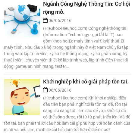
Ngành Công Nghệ Thông Tin: Cơ hội
rộng mở.
06/06/2016
(Hieuhoc-Hieuhoc.com) Công nghệ thông tin
(Information Technology - gọi tắt là IT) bao
gồm khoa hoÌ£c maÌy tiÌnh vaÌ€ kyÌƒ thuâÌ£t
maÌy tiÌnh. Nhu cầu xã hội trong ngành này ở Việt Nam chủ yếu tập
trung vào: lập trình viên, kỹ sư hệ thống mạng, kỹ sư phần cứng, kỹ
thuật viên - chuyên viên thiết kế lập trình web, lập trình điện thoại di
động, game, an ninh mạng, tester...
Khởi nghiệp khi có giải pháp tồn tại.
06/06/2016
(Hieuhoc-Hieuhoc.com) Khi khởi nghiệp, điều
đầu tiên bạn phải nghĩ tới là tồn tại đã, tồn tại
càng lâu càng tốt, làm sao để vừa khởi sự đã
có thể sống được, rồi từ từ phát triển lên. Và để
tồn tại, bạn phải trả lời câu hỏi: làm cái gì phù hợp với hoàn cảnh của
mình và nếu làm, mình sẽ cải tiến làm tốt hơn ở điểm nào?