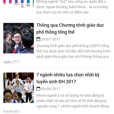
Những ngành “hot” như công an, quân đội, y
dược, ngoại thương, bách khoa... là xu hướng
lựa chọn của thí sinh có điểm cao.
Thông qua Chương trình giáo dục
phổ thông tổng thể
29/07/2017
Chương trình giáo dục phổ thông (GDPT) tổng
thể vừa được Ban Chỉ đạo đổi mới chương trình
sách giáo khoa giáo dục phổ thông thông qua
ngày 27/7
7 ngành nhiều lựa chọn nhất kỳ
tuyển sinh ĐH 2017
30/06/2017
Nhóm ngành y có số lượng thí sinh đăng ký
nhiều nhất và nếu chỉ tính số thí sinh đăng ký
nguyện vọng 1, nhóm ngành kinh doanh đứng
ở vị trí số 1