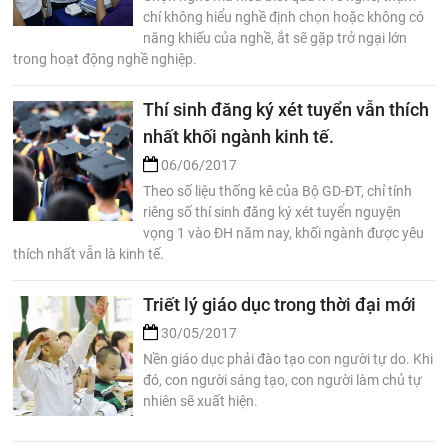
chí không hiểu nghề định chọn hoặc không có
năng khiếu của nghề, ắt sẽ gặp trở ngại lớn
trong hoạt động nghề nghiệp.
Thí sinh đăng ký xét tuyển vẫn thích
nhất khối ngành kinh tế.
06/06/2017
Theo số liệu thống kê của Bộ GD-ĐT, chỉ tính
riêng số thí sinh đăng ký xét tuyển nguyện
vọng 1 vào ĐH năm nay, khối ngành được yêu
thích nhất vẫn là kinh tế.
Triết lý giáo dục trong thời đại mới
30/05/2017
Nền giáo dục phải đào tạo con người tự do. Khi
đó, con người sáng tạo, con người làm chủ tự
nhiên sẽ xuất hiện.