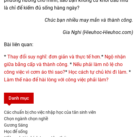
phương hướng cho mình,
sao bạn không
cứ khởi đầu như
là chỉ để kiếm đủ sống hàng ngày?
Chúc bạn nhiều may mắn và thành công.
Gia Nghi (Hieuhoc-Hieuhoc.com)
Bài liên quan:
*
Thay đổi suy nghĩ: đơn giản và thực tế hơn.
*
Ngộ nhận
giữa bằng cấp và thành công.
*
Nếu phải làm nô lệ cho
công việc vì cơm áo thì sao?
*
Học cách tự chủ khi đi làm.
*
Làm thế nào để hài lòng với công việc phải làm?
Danh mục
Các chuẩn bị cho việc nhập học của tân sinh viên
Chọn ngành chọn nghề
Gương Sáng
Học để sống