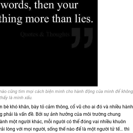
hế nào cũng tìm mọi cách biện minh cho hành động của mình để không
thấy là mình xấu.
ạn bè khó khăn, bày tỏ cảm thông, cổ vũ cho ai đó và nhiều hành
ng phải là vấn đề. Bởi sự ảnh hưởng của môi trường chung
hành một người khác, mỗi người có thể đóng vai nhiều khuôn
rải lòng với mọi người, sống thế nào để là một người tử tế… thì