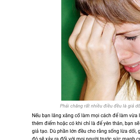
Phải chăng rất nhiều điều đều là giả 
Nếu bạn lăng xăng cố làm mọi cách để làm vừa lò
thêm điểm hoặc có khi chỉ là để yên thân, bạn s
giả tạo.
Dù phần lớn đều cho rằng sống lừa dối, 
đó sẽ xảy ra đối với mọi người trước sức mạnh củ