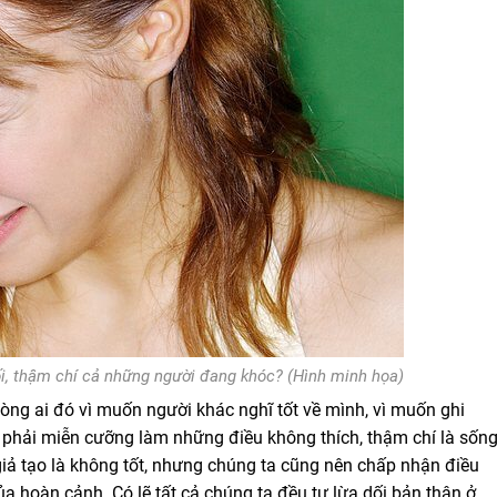
dối, thậm chí cả những người đang khóc? (Hình minh họa)
ng ai đó vì muốn người khác nghĩ tốt về mình, vì muốn ghi
ẽ phải miễn cưỡng làm những điều không thích, thậm chí là sốn
giả tạo là không tốt, nhưng chúng ta cũng nên chấp nhận điều
a hoàn cảnh. Có lẽ tất cả chúng ta đều tự lừa dối bản thân ở