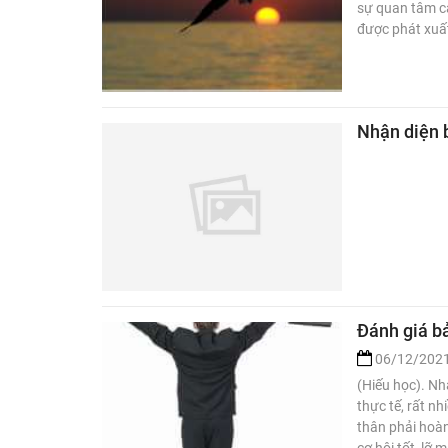
sự quan tâm cà
được phát xuấ
Nhận diện 
Đánh giá bả
06/12/202
(Hiếu học). Nh
thực tế, rất n
thân phải hoàn