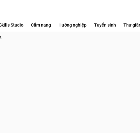
Skills Studio
Cẩm nang
Hướng nghiệp
Tuyển sinh
Thư giã
h.