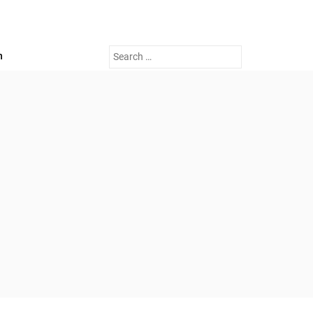
Search
n
for: