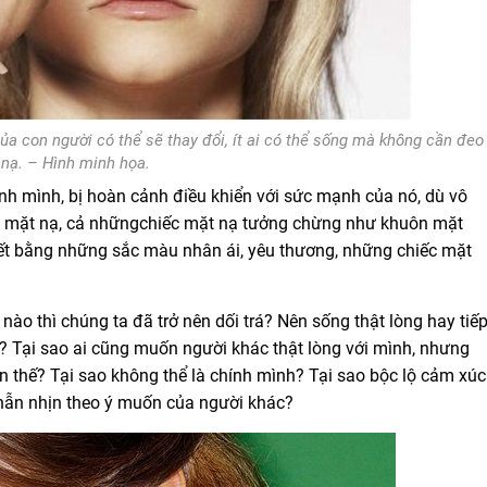
a con người có thể sẽ thay đổi, ít ai có thể sống mà không cần đeo
nạ. – Hình minh họa.
anh mình, bị hoàn cảnh điều khiển với sức mạnh của nó, dù vô
 mặt nạ, c
ả nhữngchiếc mặt nạ tưởng chừng như khuôn mặt
ết bằng những sắc màu nhân ái, yêu thương, những chiếc mặt
 nào thì chúng ta đã trở nên dối trá?
Nên sống thật lòng hay tiế
i? Tại sao ai cũng muốn người khác thật lòng với mình, nhưng
ăn thế? Tại sao không thể là chính mình? Tại sao bộc lộ cảm xúc
hẫn nhịn
theo ý muốn của người khác?