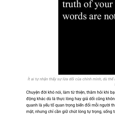
Ít ai tự nhận thấy sự lừa dối của chính mình, dù t
Chuyện đời khó nói, làm từ thiện, thăm hỏi khi b
động khác dù là thực lòng hay giả dối cũng khô
quanh là yếu tố quan trọng biến đổi mỗi người t
mặt, nhưng chỉ cần giữ chút lòng tự trọng, sống t