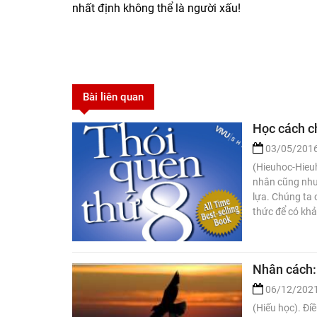
nhất định không thể là người xấu!
Bài liên quan
Học cách c
03/05/201
(Hieuhoc-Hieuh
nhân cũng như 
lựa. Chúng ta 
thức để có khả
Nhân cách: 
06/12/202
(Hiếu học). Đi