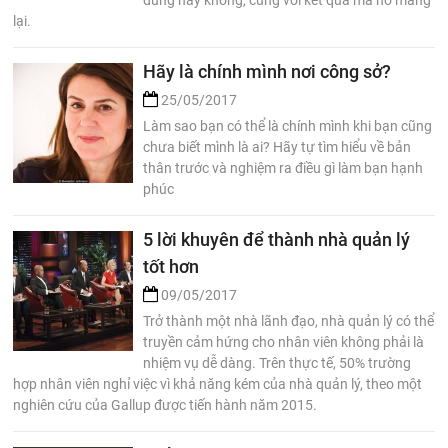
lại.
Hãy là chính mình nơi công sở?
25/05/2017
Làm sao bạn có thể là chính mình khi bạn cũng
chưa biết mình là ai? Hãy tự tìm hiểu về bản
thân trước và nghiệm ra điều gì làm bạn hạnh
phúc
5 lời khuyên để thành nhà quản lý
tốt hơn
09/05/2017
Trở thành một nhà lãnh đạo, nhà quản lý có thể
truyền cảm hứng cho nhân viên không phải là
nhiệm vụ dễ dàng. Trên thực tế, 50% trường
hợp nhân viên nghỉ việc vì khả năng kém của nhà quản lý, theo một
nghiên cứu của Gallup được tiến hành năm 2015.