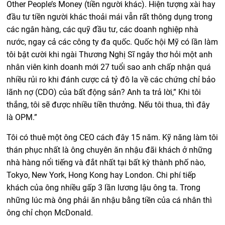
Other People’s Money (tiền người khác). Hiện tượng xài hay
đầu tư tiền người khác thoải mái vẫn rất thông dụng trong
các ngân hàng, các quỹ đầu tư, các doanh nghiệp nhà
nước, ngay cả các công ty đa quốc. Quốc hội Mỹ có lần làm
tôi bật cười khi ngài Thương Nghị Sĩ ngây thơ hỏi một anh
nhân viên kinh doanh mới 27 tuổi sao anh chấp nhận quá
nhiều rủi ro khi đánh cược cả tỷ đô la về các chứng chỉ bảo
lãnh nợ (CDO) của bất động sản? Anh ta trả lời,” Khi tôi
thắng, tôi sẽ được nhiều tiền thưởng. Nếu tôi thua, thì đây
là OPM.”
Tôi có thuê một ông CEO cách đây 15 năm. Kỹ năng làm tôi
thán phục nhất là ông chuyên ăn nhậu đãi khách ở những
nhà hàng nổi tiếng và đắt nhất tại bất kỳ thành phố nào,
Tokyo, New York, Hong Kong hay London. Chi phí tiếp
khách của ông nhiều gấp 3 lần lương lậu ông ta. Trong
những lúc mà ông phải ăn nhậu bằng tiền của cá nhân thì
ông chỉ chọn McDonald.