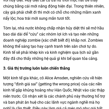
với hủy diệt. Hủy diệt cái cũ đã hư thối mục nát để thay
chúng bằng cái mới năng động hiện đại. Trong thiên nhiên,
cây già phải chết đi thì mới có chỗ cho những mầm xanh
nẩy lộc; hoa trái mới sung mãn tươi tốt.
Tóm lại, nhà nước không chấp nhận hủy diệt thì sẽ mở hầu
bao dài dài để “cứu” các nhóm lợi ích và tạo nên những
doanh nghiệp zombie (xác chết biết đi) khắp nơi. Zombies
không thể sáng tạo hay cạnh tranh trên sân chơi tự do.
Kinh tế sẽ phải khép kín và kinh nghiệm qua lịch sử gần
đây đã cho thấy những hệ quả gì khi bế quan tỏa cảng.
3. Giá thị trường luôn luôn chiến thắng
Một kinh tế gia khác, cô Alice Amsden, nghiên cứu về hiện
tượng “định giá sai” (getting the wrong price) của các nền
kinh tế gặp khủng hoảng như Hàn Quốc, Nhật vào các thập
niên trước. Cô nhận xét là các chánh phủ này thường hổ trợ
và ban phát ân huệ cho các lãnh vực ngành nghề mà họ
nghĩ là cần thiết. Điều này làm giá cả méo mó như giá bất