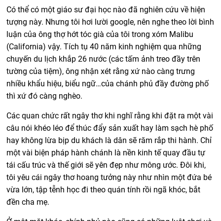
Có thể có một giáo sư đại học nào đã nghiên cứu về hiện
tượng này. Nhưng tôi hơi lười google, nên nghe theo lời bình
luận của ông thợ hớt tóc già của tôi trong xóm Malibu
(California) vậy. Tích tụ 40 năm kinh nghiệm qua những
chuyến du lịch khắp 26 nước (các tấm ảnh treo đầy trên
tường của tiệm), ông nhận xét rằng xứ nào càng trưng
nhiều khẩu hiệu, biểu ngữ…của chánh phủ đầy đường phố
thì xứ đó càng nghèo.
Các quan chức rất ngây thơ khi nghĩ rằng khi đặt ra một vài
câu nói khéo léo để thúc đẩy sản xuất hay làm sạch hè phố
hay không lừa bịp du khách là dân sẽ răm rắp thi hành. Chỉ
một vài biện pháp hành chánh là nền kinh tế quay đầu tự
tái cấu trúc và thế giới sẽ yên đẹp như mông ước. Đôi khi,
tôi yêu cái ngây thơ hoang tưởng này như nhìn một đứa bé
vừa lớn, tập tễnh học đi theo quán tính rồi ngã khóc, bắt
đền cha mẹ.