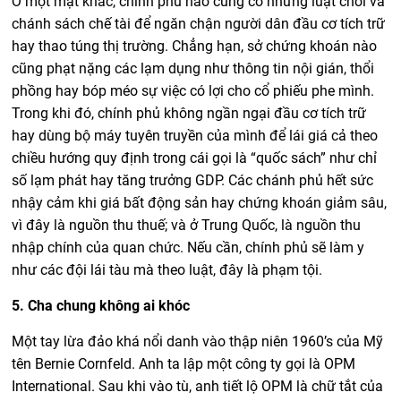
Ở một mặt khác, chính phủ nào cũng có những luật chơi và
chánh sách chế tài để ngăn chận người dân đầu cơ tích trữ
hay thao túng thị trường. Chẳng hạn, sở chứng khoán nào
cũng phạt nặng các lạm dụng như thông tin nội gián, thổi
phồng hay bóp méo sự việc có lợi cho cổ phiếu phe mình.
Trong khi đó, chính phủ không ngần ngại đầu cơ tích trữ
hay dùng bộ máy tuyên truyền của mình để lái giá cả theo
chiều hướng quy định trong cái gọi là “quốc sách” như chỉ
số lạm phát hay tăng trưởng GDP. Các chánh phủ hết sức
nhậy cảm khi giá bất động sản hay chứng khoán giảm sâu,
vì đây là nguồn thu thuế; và ở Trung Quốc, là nguồn thu
nhập chính của quan chức. Nếu cần, chính phủ sẽ làm y
như các đội lái tàu mà theo luật, đây là phạm tội.
5. Cha chung không ai khóc
Một tay lừa đảo khá nổi danh vào thập niên 1960’s của Mỹ
tên Bernie Cornfeld. Anh ta lập một công ty gọi là OPM
International. Sau khi vào tù, anh tiết lộ OPM là chữ tắt của