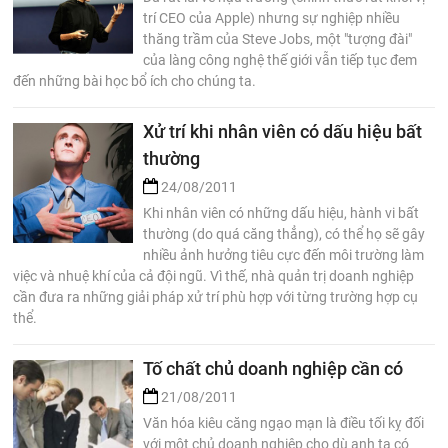
trí CEO của Apple) nhưng sự nghiệp nhiều
thăng trầm của Steve Jobs, một "tượng đài"
của làng công nghệ thế giới vẫn tiếp tục đem
đến những bài học bổ ích cho chúng ta.
Xử trí khi nhân viên có dấu hiệu bất
thường
24/08/2011
Khi nhân viên có những dấu hiệu, hành vi bất
thường (do quá căng thẳng), có thể họ sẽ gây
nhiều ảnh hưởng tiêu cực đến môi trường làm
việc và nhuệ khí của cả đội ngũ. Vì thế, nhà quản trị doanh nghiệp
cần đưa ra những giải pháp xử trí phù hợp với từng trường hợp cụ
thể.
Tố chất chủ doanh nghiệp cần có
21/08/2011
Văn hóa kiêu căng ngạo mạn là điều tối kỵ đối
với một chủ doanh nghiệp cho dù anh ta có