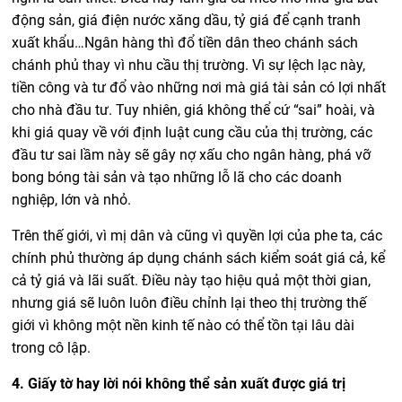
động sản, giá điện nước xăng dầu, tỷ giá để cạnh tranh
xuất khẩu…Ngân hàng thì đổ tiền dân theo chánh sách
chánh phủ thay vì nhu cầu thị trường. Vì sự lệch lạc này,
tiền công và tư đổ vào những nơi mà giá tài sản có lợi nhất
cho nhà đầu tư. Tuy nhiên, giá không thể cứ “sai” hoài, và
khi giá quay về với định luật cung cầu của thị trường, các
đầu tư sai lầm này sẽ gây nợ xấu cho ngân hàng, phá vỡ
bong bóng tài sản và tạo những lỗ lã cho các doanh
nghiệp, lớn và nhỏ.
Trên thế giới, vì mị dân và cũng vì quyền lợi của phe ta, các
chính phủ thường áp dụng chánh sách kiểm soát giá cả, kể
cả tỷ giá và lãi suất. Điều này tạo hiệu quả một thời gian,
nhưng giá sẽ luôn luôn điều chỉnh lại theo thị trường thế
giới vì không một nền kinh tế nào có thể tồn tại lâu dài
trong cô lập.
4. Giấy tờ hay lời nói không thể sản xuất được giá trị