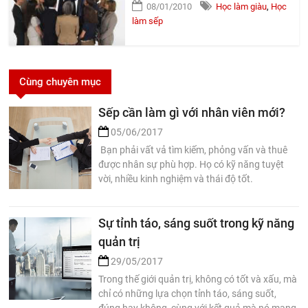
08/01/2010
Học làm giàu
,
Học
làm sếp
Cùng chuyên mục
Sếp cần làm gì với nhân viên mới?
05/06/2017
Bạn phải vất vả tìm kiếm, phỏng vấn và thuê
được nhân sự phù hợp. Họ có kỹ năng tuyệt
vời, nhiều kinh nghiệm và thái độ tốt.
Sự tỉnh táo, sáng suốt trong kỹ năng
quản trị
29/05/2017
Trong thế giới quản trị, không có tốt và xấu, mà
chỉ có những lựa chọn tỉnh táo, sáng suốt,
đúng hay không, cùng với kết quả mà nó mang