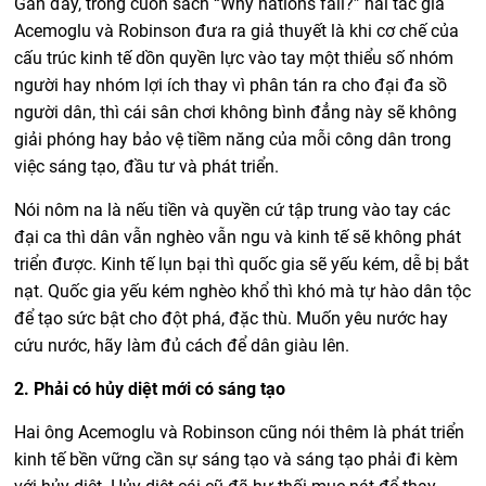
Gần đây, trong cuốn sách “Why nations fail?” hai tác giả
Acemoglu và Robinson đưa ra giả thuyết là khi cơ chế của
cấu trúc kinh tế dồn quyền lực vào tay một thiểu số nhóm
người hay nhóm lợi ích thay vì phân tán ra cho đại đa sồ
người dân, thì cái sân chơi không bình đẳng này sẽ không
giải phóng hay bảo vệ tiềm năng của mỗi công dân trong
việc sáng tạo, đầu tư và phát triển.
Nói nôm na là nếu tiền và quyền cứ tập trung vào tay các
đại ca thì dân vẫn nghèo vẫn ngu và kinh tế sẽ không phát
triển được. Kinh tế lụn bại thì quốc gia sẽ yếu kém, dễ bị bắt
nạt. Quốc gia yếu kém nghèo khổ thì khó mà tự hào dân tộc
để tạo sức bật cho đột phá, đặc thù. Muốn yêu nước hay
cứu nước, hãy làm đủ cách để dân giàu lên.
2. Phải có hủy diệt mới có sáng tạo
Hai ông Acemoglu và Robinson cũng nói thêm là phát triển
kinh tế bền vững cần sự sáng tạo và sáng tạo phải đi kèm