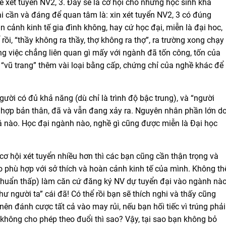
ể xét tuyển NV2, 3. Đây sẽ là cơ hội cho những học sinh khá
 cần và đáng để quan tâm là: xin xét tuyển NV2, 3 có đúng
 cảnh kinh tế gia đình không, hay cứ học đại, miễn là đại hoc,
i, “thầy không ra thầy, thợ không ra thợ”, ra trường xong chạy
g việc chẳng liên quan gì mấy với ngành đã tốn công, tốn của
 “vũ trang” thêm vài loại bằng cấp, chứng chỉ của nghề khác để
gười có đủ khả năng (dù chỉ là trình độ bậc trung), và “người
hợp bản thân, đã và vẫn đang xảy ra. Nguyên nhân phần lớn d
iá nào. Học đại ngành nào, nghề gì cũng được miễn là Đại học
cơ hội xét tuyển nhiều hơn thì các bạn cũng cần thận trọng và
 phù hợp với sở thích và hoàn cảnh kinh tế của mình. Không th
 chuẩn thấp) làm căn cứ đăng ký NV dự tuyển đại vào ngành nà
ư người ta” cái đã! Có thể rồi bạn sẽ thích nghi và thấy cũng
ên đánh cược tất cả vào may rủi, nếu bạn hối tiếc vì trúng phải
không cho phép theo đuổi thì sao? Vậy, tại sao bạn không bỏ