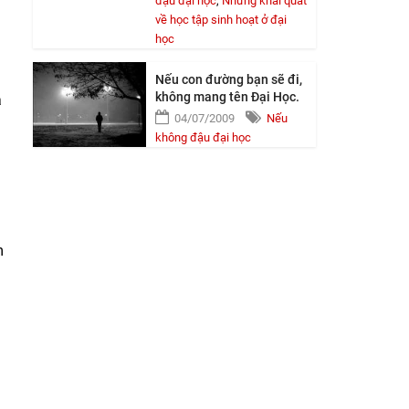
đậu đại học
,
Những khái quát
về học tập sinh hoạt ở đại
học
Nếu con đường bạn sẽ đi,
không mang tên Đại Học.
á
04/07/2009
Nếu
không đậu đại học
m