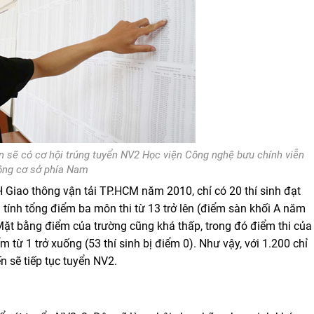
ên sẽ có cơ hội trúng tuyển NV2 Học viện Công nghệ bưu chính viễn
ông cơ sở phía Nam
H Giao thông vận tải TP.HCM năm 2010, chỉ có 20 thí sinh đạt
 tính tổng điểm ba môn thi từ 13 trở lên (điểm sàn khối A năm
 Mặt bằng điểm của trường cũng khá thấp, trong đó điểm thi của
m từ 1 trở xuống (53 thí sinh bị điểm 0). Như vậy, với 1.200 chỉ
n sẽ tiếp tục tuyển NV2.