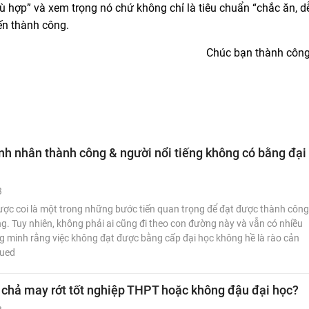
ù hợp” và xem trọng nó chứ không chỉ là tiêu chuẩn “chắc ăn, d
ến thành công.
Chúc bạn thành công
h nhân thành công & người nổi tiếng không có bằng đại
3
ược coi là một trong những bước tiến quan trọng để đạt được thành công
g. Tuy nhiên, không phải ai cũng đi theo con đường này và vẫn có nhiều
 minh rằng việc không đạt được bằng cấp đại học không hề là rào cản
nued
 chả may rớt tốt nghiệp THPT hoặc không đậu đại học?