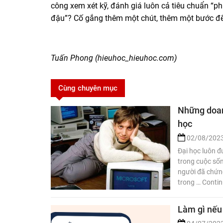
công xem xét kỹ, đánh giá luôn cả tiêu chuẩn “ph
đậu”? Cố gắng thêm một chút, thêm một bước đ
Tuấn Phong (hieuhoc_hieuhoc.com)
Cùng chuyên mục
Những doan
học
02/08/202
Đại học luôn đ
trong cuộc sốn
người đã chứng
trong … Conti
Làm gì nếu