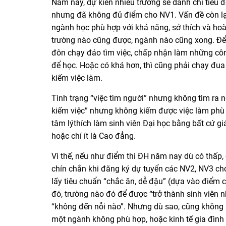
Năm nay, dự kiến nhiều trường sẽ dành chỉ tiêu đ
nhưng đã không đủ điểm cho NV1. Vấn đề còn lại
ngành học phù hợp với khả năng, sở thích và hoàn
trường nào cũng được, ngành nào cũng xong. Để rồ
đôn chạy đáo tìm việc, chấp nhận làm những côn
để học. Hoặc có khá hơn, thì cũng phải chạy đua
kiếm việc làm.
Tình trạng “việc tìm người” nhưng không tìm ra n
kiếm việc” nhưng không kiếm được việc làm phù 
tâm lýthích làm sinh viên Đại học bằng bất cứ g
hoặc chí ít là Cao đẳng.
Vì thế, nếu như điểm thi ĐH năm nay dù có thấp, 
chín chắn khi đăng ký dự tuyển các NV2, NV3 cho
lấy tiêu chuẩn “chắc ăn, dễ đậu” (dựa vào điểm
đó, trường nào đó để được “trở thành sinh viên nh
“không đến nỗi nào”. Nhưng dù sao, cũng không n
một ngành không phù hợp, hoặc kinh tế gia đình 