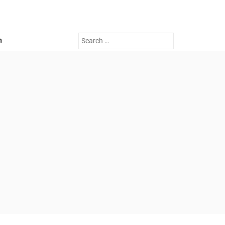
Search
n
for: