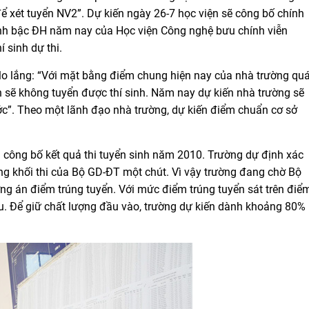
để xét tuyển NV2”. Dự kiến ngày 26-7 học viện sẽ công bố chính
 sinh bậc ĐH năm nay của Học viện Công nghệ bưu chính viễn
 sinh dự thi.
 lo lắng: “Với mặt bằng điểm chung hiện nay của nhà trường qu
n sẽ không tuyển được thí sinh. Năm nay dự kiến nhà trường sẽ
c”. Theo một lãnh đạo nhà trường, dự kiến điểm chuẩn cơ sở
công bố kết quả thi tuyển sinh năm 2010. Trường dự định xác
g khối thi của Bộ GD-ĐT một chút. Vì vậy trường đang chờ Bộ
g án điểm trúng tuyển. Với mức điểm trúng tuyển sát trên điể
êu. Để giữ chất lượng đầu vào, trường dự kiến dành khoảng 80%