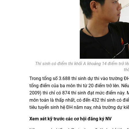
Thí sinh có điểm thi khối A khoảng 14 điểm trở l
th
Trong tổng số 3.688 thí sinh dự thi vào trường Đ
tổng điểm của ba môn thi từ 20 điểm trở lên. Nếu
2009) thì chỉ có 874 thí sinh đạt mức điểm này.
môn toán là thấp nhất, có đến 432 thí sinh có điể
tiêu tuyển sinh hệ ĐH năm nay, nhà trường dự kiế
Xem xét kỹ trước các cơ hội đăng ký NV