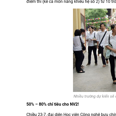
điểm thi (kể cả môn năng khiếu hệ số 2) từ 10 tr
Nhiều trường dự kiến sẽ 
50% – 80% chỉ tiêu cho NV2!
Chiều 23-7, đại diện Học viện Công nghệ bưu chí