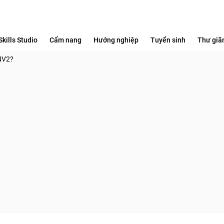
Skills Studio
Cẩm nang
Hướng nghiệp
Tuyển sinh
Thư giã
 NV2?