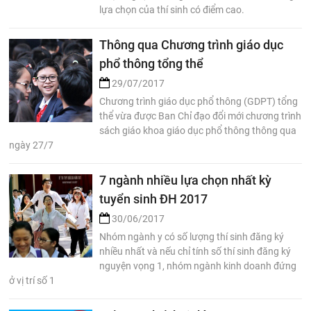
lựa chọn của thí sinh có điểm cao.
Thông qua Chương trình giáo dục
phổ thông tổng thể
29/07/2017
Chương trình giáo dục phổ thông (GDPT) tổng
thể vừa được Ban Chỉ đạo đổi mới chương trình
sách giáo khoa giáo dục phổ thông thông qua
ngày 27/7
7 ngành nhiều lựa chọn nhất kỳ
tuyển sinh ĐH 2017
30/06/2017
Nhóm ngành y có số lượng thí sinh đăng ký
nhiều nhất và nếu chỉ tính số thí sinh đăng ký
nguyện vọng 1, nhóm ngành kinh doanh đứng
ở vị trí số 1