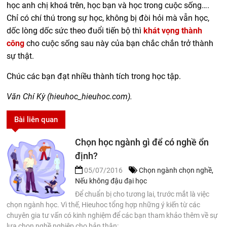
học anh chị khoá trên, học bạn và học trong cuộc sống….
Chỉ có chí thú trong sự học, không bị đòi hỏi mà vẫn học,
dốc lòng dốc sức theo đuổi tiến bộ thì
khát vọng thành
công
cho cuộc sống sau này của bạn chắc chắn trở thành
sự thật.
Chúc các bạn đạt nhiều thành tích trong học tập.
Văn Chí Kỳ (hieuhoc_hieuhoc.com).
Bài liên quan
Chọn học ngành gì để có nghề ổn
định?
05/07/2016
Chọn ngành chọn nghề
,
Nếu không đậu đại học
Để chuẩn bị cho tương lai, trước mắt là việc
chọn ngành học. Vì thế, Hieuhoc tổng hợp những ý kiến từ các
chuyên gia tư vấn có kinh nghiệm để các bạn tham khảo thêm về sự
lựa chọn nghề nghiệp cho bản thân: