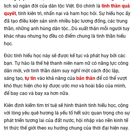
lịch sử ngàn đời của dân tộc Việt. Đó chính là
tinh thần quả
quyết
, tính kiên trì, nhẩn nại và ham học hỏi. Sự hiếu học ấy
đã tạo điều kiện sản sinh nhiều bậc lương đống, các trung
thần, những anh hùng dân tộc…Dù xuất thân mỗi người tuy
khác nhau nhưng họ đều có điểm chung là tinh thần hiếu
học.
Đức tính hiếu học này sẽ được kế tục và phát huy bởi các
bạn. Tự hào là thế hệ thanh niên nam nữ có năng lực công
dân mới, với tinh thần dám suy nghĩ một cách độc lập,
sáng tạo,
tự tin
vào khả năng của
bản thân
để có thể vượt
khó thực hiện cho kỳ được ước mơ và hoài bão của mình,
để bay cao và bay xa hơn nữa.
Kiên định kiếm tìm trí tuệ sẽ hình thành tính hiếu học, cộng
với lòng yêu quê hương là yếu tố hết sức quan trọng cho sự
phát triển tương lai của đất nước, hội nhập vào nền kinh tế
tri thức thế giới theo xu hướng chung của thời đại hiện nay.