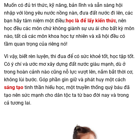
Muốn có đủ tri thức, kỹ năng, bản lĩnh và sẵn sàng hội
nhập với lòng yêu nước nồng nàn, đưa đất nước đi lên, các
bạn hãy tâm niệm một điều:
học là để lấy kiến thức
, nên
học đều các môn chứ không giành sự ưu ái cho bất kỳ môn
nào,
tất cả các môn khoa học tự nhiên và xã hội đều có
tầm quan trọng của riêng nó!
Vì vậy, biết
rèn luyện, thi đua để có sức khoẻ tốt, học tập tốt.
Có ý chí và ước mơ xây dựng đất nước giàu mạnh, dù ở
trong hoàn cảnh nào cũng nỗ lực vượt lên, nắm bắt thời cơ,
không lùi bước.
Góp phần gìn giữ và phát huy một cách
sáng tạo
tinh thần hiếu học, một truyền thống quý báu đã
tạo nên sức mạnh cho dân tộc ta từ bao đời nay và trong
cả tương lai.