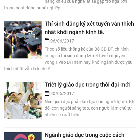
năng khiếu của nghề, ắt sẽ gặp trở ngại lớn
trong hoạt động nghề nghiệp.
Thí sinh đăng ký xét tuyển vẫn thích
nhất khối ngành kinh tế.
06/06/2017
Theo số liệu thống kê của Bộ GD-ĐT, chỉ tính
riêng số thí sinh đăng ký xét tuyển nguyện
vọng 1 vào ĐH năm nay, khối ngành được yêu
thích nhất vẫn là kinh tế.
Triết lý giáo dục trong thời đại mới
30/05/2017
Nền giáo dục phải đào tạo con người tự do. Khi
đó, con người sáng tạo, con người làm chủ tự
nhiên sẽ xuất hiện.
Ngành giáo dục trong cuộc cách