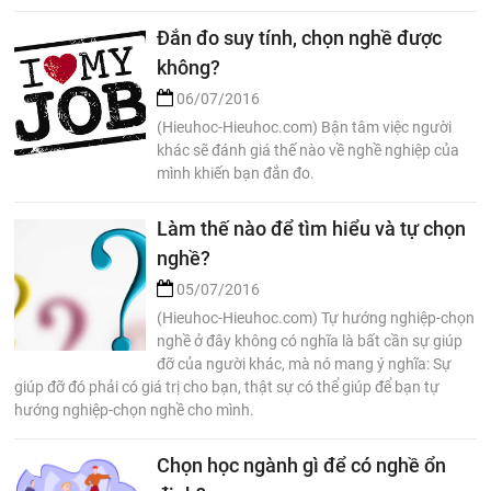
Đắn đo suy tính, chọn nghề được
không?
06/07/2016
(Hieuhoc-Hieuhoc.com) Bận tâm việc người
khác sẽ đánh giá thế nào về nghề nghiệp của
mình khiến bạn đắn đo.
Làm thế nào để tìm hiểu và tự chọn
nghề?
05/07/2016
(Hieuhoc-Hieuhoc.com) Tự hướng nghiệp-chọn
nghề ở đây không có nghĩa là bất cần sự giúp
đỡ của người khác, mà nó mang ý nghĩa: Sự
giúp đỡ đó phải có giá trị cho bạn, thật sự có thể giúp để bạn tự
hướng nghiệp-chọn nghề cho mình.
Chọn học ngành gì để có nghề ổn