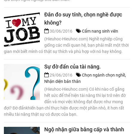
Đắn đo suy tính, chọn nghề được
không?
30/06/2016
Cẩm nang sinh viên
(Hieuhoc-Hieuhoc.com) Nghề nghiệp cũng
giống các mối quan hệ, bạn phải mất một thời
gian mới biết mình có thật sự thích và phù hợp với nó hay không.
Sự đờ đẩn của tài năng.
29/06/2016
Chọn ngành chọn nghề
,
Nhận diện bản thân
(Hieuhoc-Hieuhoc.com) Có khi nào cố gắng
hết sức để thể hiện tài năng thì lại trở nên đờ
đẩn và mọi việc không đạt được như mong
đợi? Đờ đẩnkhiến bạn chỉ thực hiện được một phần nhỏ, ít hơn rất
nhiều tài năng thật sự có được của bạn.
Ngộ nhận giữa bằng cấp và thành