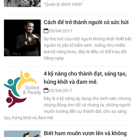
“Quản lý chính mình”
Cách để trở thành người có sức hút
05/04/2017
Sự thu hút của một người không nhất thiết bắt
nguồn từ yếu tố bẩm sinh. Giống như nhiều
loại kỹ năng khác, đây là điều có thể trau dồi
hằng ngày.
4 kỹ năng cho thành đạt, sáng tạo,
hứng khởi và đam mê.
02/04/2017
Đây là 4 kỹ năng áp dụng cho sinh viên, nhưng
chúng đúng cho tất cả chúng ta, những người
muốn hướng đến sự thành đạt, cho sự sáng
tạo, hứng khởi và đam mê.
Biết ham muốn vươn lên và không