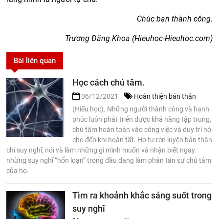
Chúc bạn thành công.
Trương Đăng Khoa (Hieuhoc-Hieuhoc.com)
Bài liên quan
Học cách chú tâm.
06/12/2021
Hoàn thiện bản thân
(Hiếu học). Những người thành công và hạnh
phúc luôn phát triển được khả năng tập trung,
chú tâm hoàn toàn vào công việc và duy trì nó
cho đến khi hoàn tất. Họ tự rèn luyện bản thân
chỉ suy nghĩ, nói và làm những gì mình muốn và nhận biết ngay
những suy nghĩ “hổn loạn” trong đầu đang làm phân tán sự chú tâm
của họ.
Tìm ra khoảnh khắc sáng suốt trong
suy nghĩ