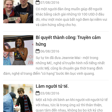
07/08/2016
Có một người đàn ông muốn giúp đỡ người
khác bằng cách gài những tờ 100 USD ở đâu
đó, như một món quà bất ngờ đem lại niềm vui
và cảm hứng sống cho họ.
Bí quyết thành công: Truyền cảm
hứng
06/08/2016
Sự tự tin đã đưa Jeannie Mai - một trong
những MC, nghệ sĩ truyền hình nổi tiếng nhất
nước Mỹ, cũng là chuyên gia thời trang đình
đám, nghệ sĩ trang điểm "có hạng" bước lên bục vinh quang.
Làm người tử tế.
03/08/2016
Một xã hội chỉ bình an khi người với người tử tế
với nhau, tức là trong ứng xử thì thân thiện,
quan tâm đến nhau, không bo bo ích kỷ cho