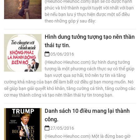
(Hieuhoc-Hieuhoc.com) Bạn sẽ có được hạnh
phúc và trở thành người tuyệt vời nhất với bạn
bè nếu bạn lưu ý thực hiện được một số điều
theo những góp ý sau đây:
Hình dung tưởng tượng tạo nên thần
thái tự tin.
05/06/2016
(Hieuhoc-Hieuhoc.com) Sự hình dung tưởng
tượng là một phương cách thực sự có thể giúp
bạn vượt qua sợ hãi, trở nên tự tin và tăng
cường khả năng của bạn để làm bất cứ điều gì bạn mong muốn. Nó
sẽ giúp bạn giải quyết khó khăn, tăng cường cá tính, tăng cường các
cơ may thành công và tạo nên thần thái tự tin trong bạn.
Danh sách 10 điều mang lại thành
công.
27/05/2016
(Hieuhoc-Hieuhoc.com) Một là đừng bao giờ