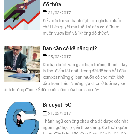
đổ thừa
31/03/2017
Để vươn tới sự thành đạt, tôi nghĩ hai phẩm
chất tiên quyết mà tuổi trẻ cần có là “ham
muốn vươn lên” và “không đổ thừa”.
Bạn cần có kỹ năng gì?
25/03/2017
Khi bạn bước vào giai đoạn trưởng thành, đây
là thời điểm tốt nhất trong đời để bạn bắt đầu
xem xét những gì bạn muốn có cho một khởi
đầu hoàn hảo. Những lựa chọn ở tuổi này sẽ
ảnh hưởng đáng kể đến cuộc sống của bạn sau này.
Bí quyết: 5C
21/03/2017
Thành ngữ con ông cháu cha đã được các nhà
ngôn ngữ học lý giải thỏa đáng. Có thời người
ta gọi đấy là loại 5C: Con Cháu Các Cụ Cả. Có