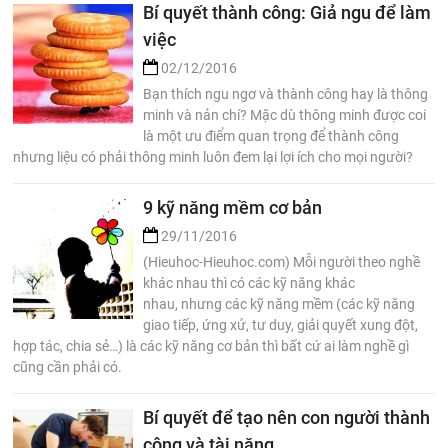
Bí quyết thành công: Giả ngu để làm
việc
02/12/2016
Bạn thích ngu ngơ và thành công hay là thông
minh và nản chí? Mặc dù thông minh được coi
là một ưu điểm quan trọng để thành công
nhưng liệu có phải thông minh luôn đem lại lợi ích cho mọi người?
9 kỹ năng mềm cơ bản
29/11/2016
(Hieuhoc-Hieuhoc.com) Mỗi người theo nghề
khác nhau thì có các kỹ năng khác
nhau, nhưng các kỹ năng mềm (các kỹ năng
giao tiếp, ứng xử, tư duy, giải quyết xung đột,
hợp tác, chia sẻ…) là các kỹ năng cơ bản thì bất cứ ai làm nghề gì
cũng cần phải có.
Bí quyết để tạo nên con người thành
công và tài năng.