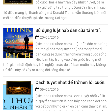
bỏ cuộc, hai là hãy tràn đầy nhiệt huyết, ba là
hãy giữ vững tập trung… Dưới đây là danh sách
10 điều mang lại thành công mà Donald Trump vẫn thường luôn nói
mỗi khi diễn thuyết tại các trường Đại học.
Sử dụng luật hấp dẫn của tâm trí.
20/05/2016
(Hieuhoc-Hieuhoc.com) Luật hấp dẫn cho rằng
những gì có trong suy nghĩ, có trong tâm trí
bạn cũng sẽ được trải nghiệm trong cuộc sống.
Nếu bạn tập trung vào điều gì đó trong một
thời gian nhất định hay trải nghiệm nào đó dù bạn muốn hay không
thì điều này sẽ xảy ra trong đời sống thực tế.
Cách tuyệt nhất để trở nên lôi cuốn.
09/05/2016
(Hieuhoc-Hieuhoc.com) Cách tuyệt nhất và là
bí quyết trước tiên là bạn hãy học cách đối phó
với bất cứ những gì khiến bạn cảm thấy bất an,