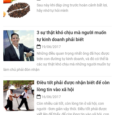
Sau này khi đáp ứng trước hoàn cảnh bất lợi,
hãy nhớ tự hỏi mình
3 sự thật khó chịu mà người muốn
tự kinh doanh phải biết
19/06/2017
Những điều quan trọng nhất ông đã học được
trên con đường tự kinh doanh, và đó có thể là
các sự thật khó chịu mà những người muốn tự
làm chủ phải đón nhận
Điều tốt phải được nhận biết để còn
lòng tin vào xã hội
16/06/2017
Còn nhiều cái tốt, còn lòng tin ở xã hội, con
người - Đơn giản vậy thôi. Điều tốt phải được
viết lên để thấy, để còn lòng tin vào xã hội, con