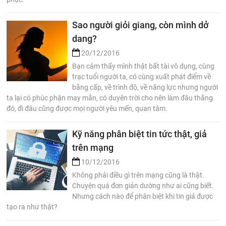
Sao người giỏi giang, còn mình dở
dang?
20/12/2016
Bạn cảm thấy mình thật bất tài vô dụng, cùng
trạc tuổi người ta, có cùng xuất phát điểm về
bằng cấp, về trình độ, về năng lực nhưng người
ta lại có phúc phận may mắn, có duyên trời cho nên làm đâu thắng
đó, đi đâu cũng được mọi người yêu mến, quan tâm.
Kỹ năng phân biệt tin tức thật, giả
trên mạng
10/12/2016
Không phải điều gì trên mạng cũng là thật.
Chuyện quá đơn giản dường như ai cũng biết.
Nhưng cách nào để phân biệt khi tin giả được
tạo ra như thật?